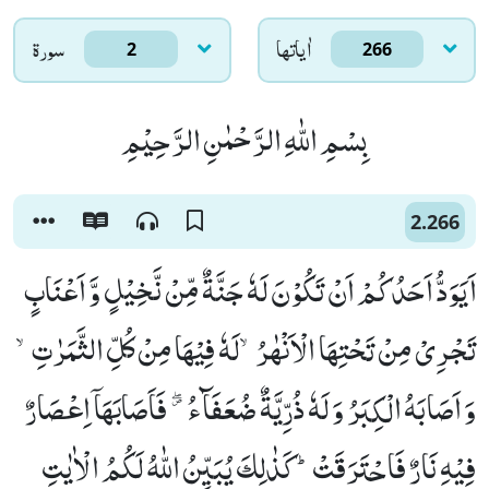
اٰياتها
سورۃ
2
266
بِسْمِ اللّٰهِ الرَّحْمٰنِ الرَّحِیْمِ
2.266
اَیَوَدُّ اَحَدُكُمْ اَنْ تَكُوْنَ لَهٗ جَنَّةٌ مِّنْ نَّخِیْلٍ وَّ اَعْنَابٍ
تَجْرِیْ مِنْ تَحْتِهَا الْاَنْهٰرُۙ-لَهٗ فِیْهَا مِنْ كُلِّ الثَّمَرٰتِۙ-
وَ اَصَابَهُ الْكِبَرُ وَ لَهٗ ذُرِّیَّةٌ ضُعَفَآءُﳚ -فَاَصَابَهَاۤ اِعْصَارٌ
فِیْهِ نَارٌ فَاحْتَرَقَتْؕ-كَذٰلِكَ یُبَیِّنُ اللّٰهُ لَكُمُ الْاٰیٰتِ