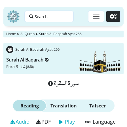
Search
Go
Home
➤
Al-Quran
➤
Surah Al Baqarah Ayat 266
Surah Al Baqarah Ayat 266
Surah Al Baqarah
تِلْكَ الرُّسُلُ
Para 3 -
سورة البقرة
Reading
Translation
Tafseer
Audio
PDF
Play
Language