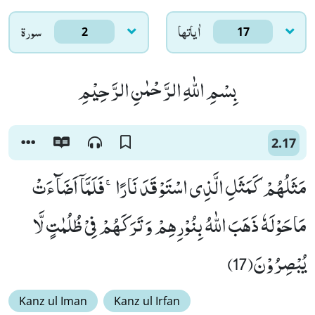
اٰياتها
سورۃ
2
17
بِسْمِ اللّٰهِ الرَّحْمٰنِ الرَّحِیْمِ
2.17
مَثَلُهُمْ كَمَثَلِ الَّذِی اسْتَوْقَدَ نَارًاۚ-فَلَمَّاۤ اَضَآءَتْ
مَاحَوْلَهٗ ذَهَبَ اللّٰهُ بِنُوْرِهِمْ وَ تَرَكَهُمْ فِیْ ظُلُمٰتٍ لَّا
یُبْصِرُوْنَ(17)
Kanz ul Iman
Kanz ul Irfan