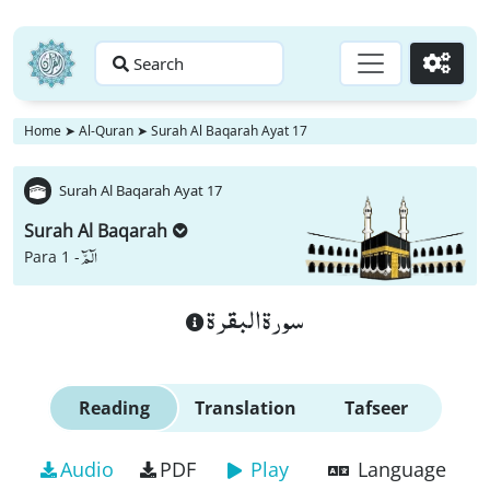
Search
Go
Home
➤
Al-Quran
➤
Surah Al Baqarah Ayat 17
Surah Al Baqarah Ayat 17
Surah Al Baqarah
الٓمّٓ
Para 1 -
سورة البقرة
Reading
Translation
Tafseer
Audio
PDF
Play
Language