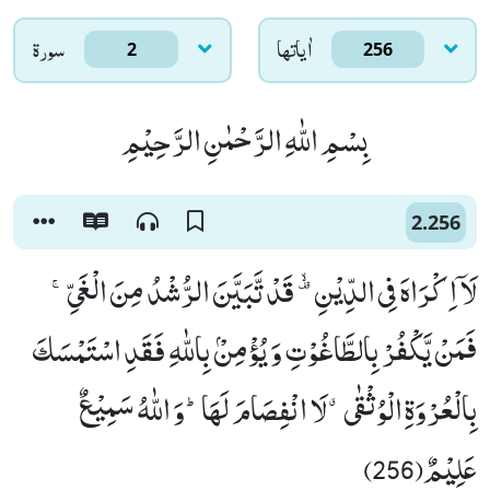
اٰياتها
سورۃ
2
256
بِسْمِ اللّٰهِ الرَّحْمٰنِ الرَّحِیْمِ
2.256
لَاۤ اِكْرَاهَ فِی الدِّیْنِ ﳜ قَدْ تَّبَیَّنَ الرُّشْدُ مِنَ الْغَیِّۚ-
فَمَنْ یَّكْفُرْ بِالطَّاغُوْتِ وَ یُؤْمِنْۢ بِاللّٰهِ فَقَدِ اسْتَمْسَكَ
بِالْعُرْوَةِ الْوُثْقٰىۗ-لَا انْفِصَامَ لَهَاؕ-وَ اللّٰهُ سَمِیْعٌ
عَلِیْمٌ(256)