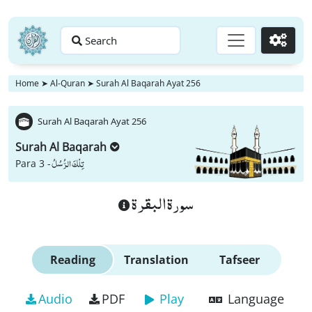
Search
Go
Home
➤
Al-Quran
➤
Surah Al Baqarah Ayat 256
Surah Al Baqarah Ayat 256
Surah Al Baqarah
تِلْكَ الرُّسُلُ
Para 3 -
سورة البقرة
Reading
Translation
Tafseer
Audio
PDF
Play
Language