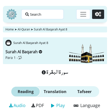
Search
Go
Home
➤
Al-Quran
➤
Surah Al Baqarah Ayat 8
Surah Al Baqarah Ayat 8
Surah Al Baqarah
الٓمّٓ
Para 1 -
سورة البقرة
Reading
Translation
Tafseer
Audio
PDF
Play
Language