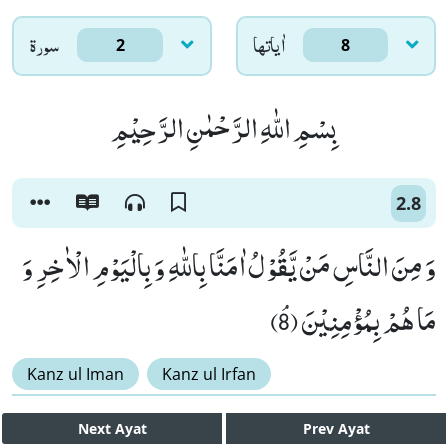
اٰياتها
سورۃ
2
8
بِسْمِ اللّٰهِ الرَّحْمٰنِ الرَّحِیْمِ
2.8
وَ مِنَ النَّاسِ مَنْ یَّقُوْلُ اٰمَنَّا بِاللّٰهِ وَ بِالْیَوْمِ الْاٰخِرِ وَ
مَا هُمْ بِمُؤْمِنِیْنَﭥ (8)
Kanz ul Iman
Kanz ul Irfan
Next
Ayat
Prev
Ayat