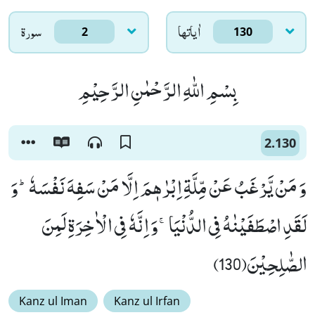
اٰياتها
سورۃ
2
130
بِسْمِ اللّٰهِ الرَّحْمٰنِ الرَّحِیْمِ
2.130
وَ مَنْ یَّرْغَبُ عَنْ مِّلَّةِ اِبْرٰهٖمَ اِلَّا مَنْ سَفِهَ نَفْسَهٗؕ-وَ
لَقَدِ اصْطَفَیْنٰهُ فِی الدُّنْیَاۚ-وَ اِنَّهٗ فِی الْاٰخِرَةِ لَمِنَ
الصّٰلِحِیْنَ(130)
Kanz ul Iman
Kanz ul Irfan