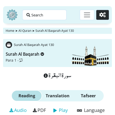
Search
Go
Home
➤
Al-Quran
➤
Surah Al Baqarah Ayat 130
Surah Al Baqarah Ayat 130
Surah Al Baqarah
الٓمّٓ
Para 1 -
سورة البقرة
Reading
Translation
Tafseer
Audio
PDF
Play
Language