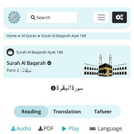
Search
Go
Home
➤
Al-Quran
➤
Surah Al Baqarah Ayat 168
Surah Al Baqarah Ayat 168
Surah Al Baqarah
سَیَقُوْلُ
Para 2 -
سورة البقرة
Reading
Translation
Tafseer
Audio
PDF
Play
Language