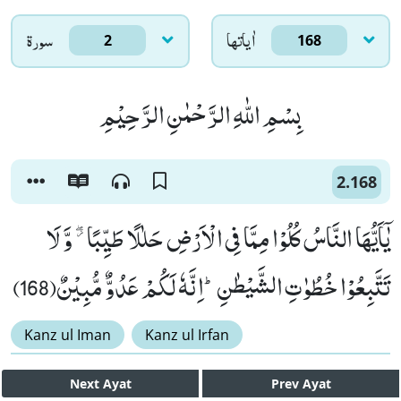
اٰياتها
سورۃ
2
168
بِسْمِ اللّٰهِ الرَّحْمٰنِ الرَّحِیْمِ
2.168
یٰۤاَیُّهَا النَّاسُ كُلُوْا مِمَّا فِی الْاَرْضِ حَلٰلًا طَیِّبًا ﳲ وَّ لَا
تَتَّبِعُوْا خُطُوٰتِ الشَّیْطٰنِؕ-اِنَّهٗ لَكُمْ عَدُوٌّ مُّبِیْنٌ(168)
Kanz ul Iman
Kanz ul Irfan
Next
Ayat
Prev
Ayat