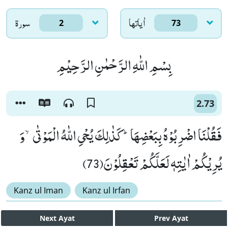
اٰياتها
سورۃ
2
73
بِسْمِ اللّٰهِ الرَّحْمٰنِ الرَّحِیْمِ
2.73
فَقُلْنَا اضْرِبُوْهُ بِبَعْضِهَاؕ-كَذٰلِكَ یُحْیِ اللّٰهُ الْمَوْتٰىۙ-وَ
یُرِیْكُمْ اٰیٰتِهٖ لَعَلَّكُمْ تَعْقِلُوْنَ(73)
Kanz ul Iman
Kanz ul Irfan
Next
Ayat
Prev
Ayat