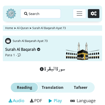
Search
Go
Home
➤
Al-Quran
➤
Surah Al Baqarah Ayat 73
Surah Al Baqarah Ayat 73
Surah Al Baqarah
الٓمّٓ
Para 1 -
سورة البقرة
Reading
Translation
Tafseer
Audio
PDF
Play
Language