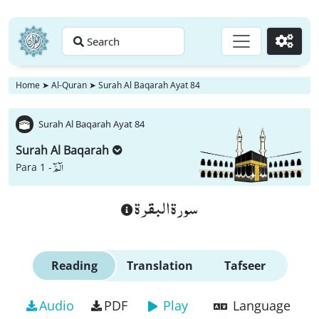
Search
Go
Home
➤
Al-Quran
➤
Surah Al Baqarah Ayat 84
Surah Al Baqarah Ayat 84
Surah Al Baqarah
الٓمّٓ
Para 1 -
سورة البقرة
Reading
Translation
Tafseer
Audio
PDF
Play
Language