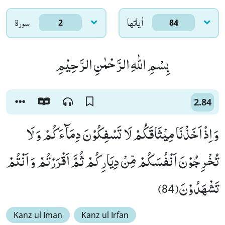
اٰياتها
سورۃ
2
84
بِسْمِ اللّٰهِ الرَّحْمٰنِ الرَّحِیْمِ
2.84
وَ اِذْ اَخَذْنَا مِیْثَاقَكُمْ لَا تَسْفِكُوْنَ دِمَآءَكُمْ وَ لَا
تُخْرِجُوْنَ اَنْفُسَكُمْ مِّنْ دِیَارِكُمْ ثُمَّ اَقْرَرْتُمْ وَ اَنْتُمْ
تَشْهَدُوْنَ(84)
Kanz ul Iman
Kanz ul Irfan