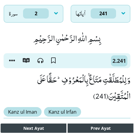
اٰياتها
سورۃ
2
241
بِسْمِ اللّٰهِ الرَّحْمٰنِ الرَّحِیْمِ
2.241
وَ لِلْمُطَلَّقٰتِ مَتَاعٌۢ بِالْمَعْرُوْفِؕ-حَقًّا عَلَى
الْمُتَّقِیْنَ(241)
Kanz ul Iman
Kanz ul Irfan
Next
Ayat
Prev
Ayat