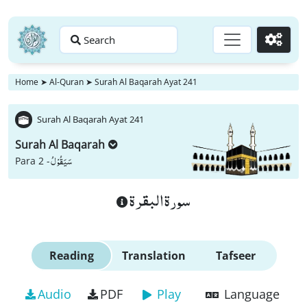
Search
Go
Home
➤
Al-Quran
➤
Surah Al Baqarah Ayat 241
Surah Al Baqarah Ayat 241
Surah Al Baqarah
سَیَقُوْلُ
Para 2 -
سورة البقرة
Reading
Translation
Tafseer
Audio
PDF
Play
Language