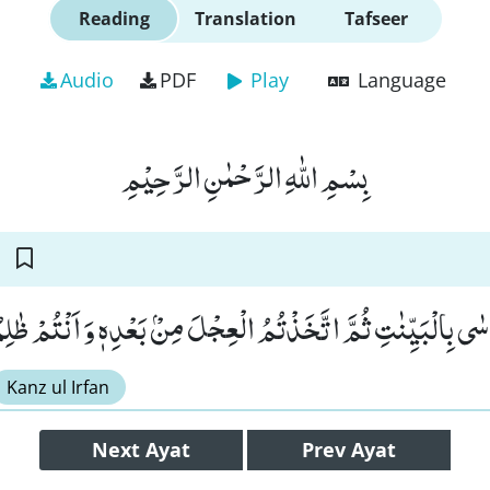
Reading
Translation
Tafseer
Audio
PDF
Play
Language
بِسْمِ اللّٰهِ الرَّحْمٰنِ الرَّحِیْمِ
سٰى بِالْبَیِّنٰتِ ثُمَّ اتَّخَذْتُمُ الْعِجْلَ مِنْۢ بَعْدِهٖ وَ اَنْتُمْ ظٰلِمُ
Kanz ul Irfan
Next
Ayat
Prev
Ayat