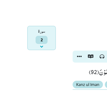
سورۃ
2
وْنَ(92
Kanz ul Iman