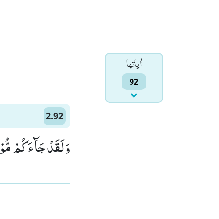
اٰياتها
92
2.92
وَ لَقَدْ جَآءَكُمْ مُّوْ)