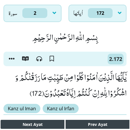
اٰياتها
سورۃ
2
172
بِسْمِ اللّٰهِ الرَّحْمٰنِ الرَّحِیْمِ
2.172
یٰۤاَیُّهَا الَّذِیْنَ اٰمَنُوْا كُلُوْا مِنْ طَیِّبٰتِ مَا رَزَقْنٰكُمْ وَ
اشْكُرُوْا لِلّٰهِ اِنْ كُنْتُمْ اِیَّاهُ تَعْبُدُوْنَ(172)
Kanz ul Iman
Kanz ul Irfan
Next
Ayat
Prev
Ayat