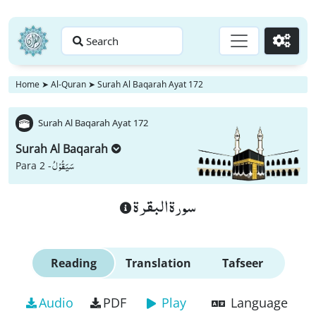
Search
Go
Home
➤
Al-Quran
➤
Surah Al Baqarah Ayat 172
Surah Al Baqarah Ayat 172
Surah Al Baqarah
سَیَقُوْلُ
Para 2 -
سورة البقرة
Reading
Translation
Tafseer
Audio
PDF
Play
Language