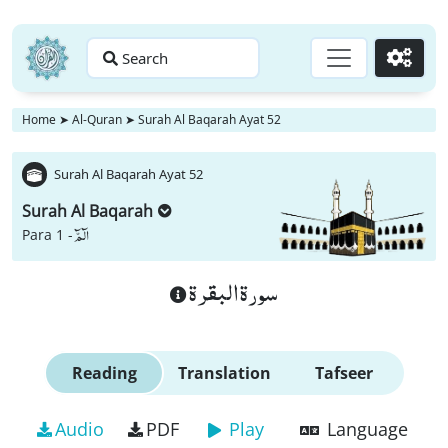
Search
Go
Home
➤
Al-Quran
➤
Surah Al Baqarah Ayat 52
Surah Al Baqarah Ayat 52
Surah Al Baqarah
الٓمّٓ
Para 1 -
سورة البقرة
Reading
Translation
Tafseer
Audio
PDF
Play
Language