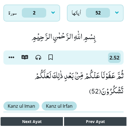
اٰياتها
سورۃ
2
52
بِسْمِ اللّٰهِ الرَّحْمٰنِ الرَّحِیْمِ
2.52
ثُمَّ عَفَوْنَا عَنْكُمْ مِّنْۢ بَعْدِ ذٰلِكَ لَعَلَّكُمْ
تَشْكُرُوْنَ(52)
Kanz ul Iman
Kanz ul Irfan
Next
Ayat
Prev
Ayat