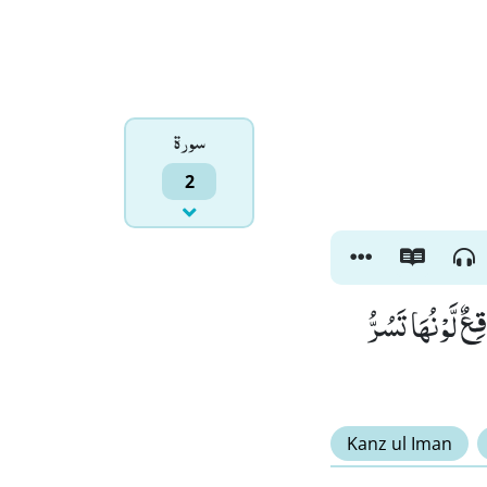
سورۃ
2
عٌ لَّوْنُهَا تَسُرُّ
Kanz ul Iman