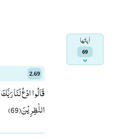
اٰياتها
69
2.69
قَالُوا ادْعُ لَنَا رَبَّكَ ی
النّٰظِرِیْنَ(69)