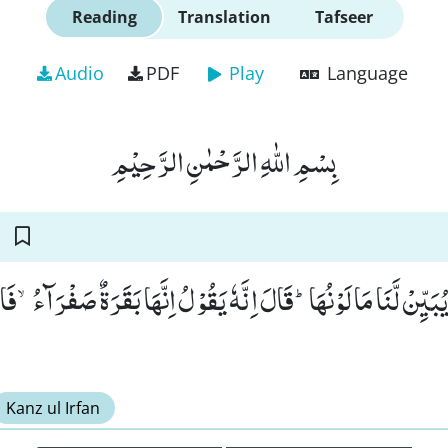
Reading
Translation
Tafseer
Audio
PDF
Play
Language
بِسْمِ اللّٰهِ الرَّحْمٰنِ الرَّحِیْمِ
ُبَیِّنْ لَّنَا مَا لَوْنُهَاؕ-قَالَ اِنَّهٗ یَقُوْلُ اِنَّهَا بَقَرَةٌ صَفْرَآءُۙ-فَاقِ
Kanz ul Irfan