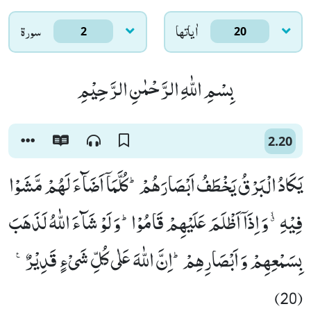
اٰياتها
سورۃ
2
20
بِسْمِ اللّٰهِ الرَّحْمٰنِ الرَّحِیْمِ
2.20
یَكَادُ الْبَرْقُ یَخْطَفُ اَبْصَارَهُمْؕ-كُلَّمَاۤ اَضَآءَ لَهُمْ مَّشَوْا
فِیْهِۗۙ-وَ اِذَاۤ اَظْلَمَ عَلَیْهِمْ قَامُوْاؕ-وَ لَوْ شَآءَ اللّٰهُ لَذَهَبَ
بِسَمْعِهِمْ وَ اَبْصَارِهِمْؕ-اِنَّ اللّٰهَ عَلٰى كُلِّ شَیْءٍ قَدِیْرٌ۠
(20)