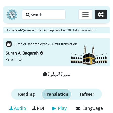
Search
Go
Home
➤
Al-Quran
➤
Surah Al Baqarah Ayat 20 Urdu Translation
Surah Al Baqarah Ayat 20 Urdu Translation
Surah Al Baqarah
الٓمّٓ
Para 1 -
سورة البقرة
Reading
Translation
Tafseer
Audio
PDF
Play
Language