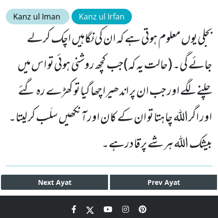
Kanz ul Iman
Kanz ul Irfan
بجلی یوں معلوم ہوتی ہے کہ ان کی نگاہیں اچک کرلے
جائے گی۔ (حالت یہ کہ)جب کچھ روشنی ہوئی تو اس میں
چلنے لگے اور جب ان پر اندھیرا چھا گیا تو کھڑے رہ گئے
اور اگراللہ چاہتا تو ان کے کان اور آنکھیں سلَب کر لیتا۔
بیشک اللہ ہر شے پر قادرہے۔
Next
Ayat
Prev
Ayat