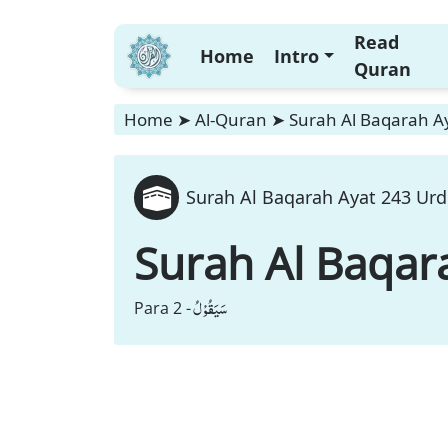
Read
Home
Intro
Quran
Home
➤
Al-Quran
➤
Surah Al Baqarah Ay
Surah Al Baqarah Ayat 243 Urd
Surah Al Baqar
سَیَقُوْلُ
Para 2 -