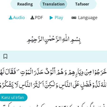
Reading
Translation
Tafseer
Audio
PDF
Play
Language
بِسْمِ اللّٰهِ الرَّحْمٰنِ الرَّحِیْمِ
نَ خَرَجُوْا مِنْ دِیَارِهِمْ وَ هُمْ اُلُوْفٌ حَذَرَ الْمَوْتِ۪- فَقَالَ لَهُمُ
لّٰهَ لَذُوْ فَضْلٍ عَلَى النَّاسِ وَ لٰـكِنَّ اَكْثَرَ النَّاسِ لَا یَشْكُرُوْنَ
Kanz ul Irfan