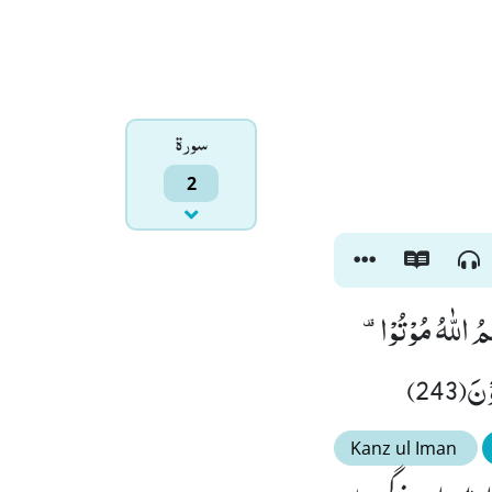
سورۃ
2
 اللّٰهُ مُوْتُوْا۫-
(243)
Kanz ul Iman