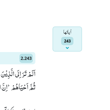
اٰياتها
243
2.243
اَلَمْ تَرَ اِلَى الَّذِیْ
ثُمَّ اَحْیَاهُمْؕ-اِنَّ ال