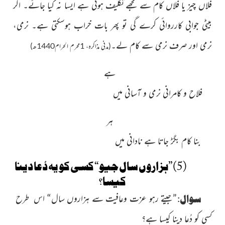
فُلاں چیز یا فُلاں کام سے مجھے تکلیف ہوتی ہے ایسا نہ کیا جائے۔ اگر
بیٹی جوابی کارروائی کرے گی تو پھر بات خراب ہوسکتی ہے۔ نرمی،
نرمی اور صرف نرمی سے کام لے۔
(مدنی مذاکرہ، 1محرم الحرام1440ھ)
ہے
فلاح و کامرانی نرمی و آسانی میں
ہر
بنا کام بگڑ جاتا ہے نادانی میں
(5)”ہزاروں سال جیو“ کسی کو یہ دُعا دینا
کیسا؟
سوال:
”جىتے رہو عزت وعافیت سے ہزاروں سال“ اس طرح
کسى کو دُعا دینا کیسا ہے؟