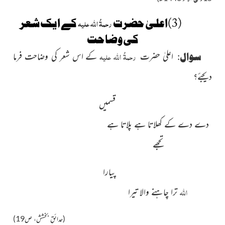
(3)اعلیٰ حضرت
رحمۃُ اللہ علیہ
کے ایک شعر
کی وضاحت
رحمۃُ اللہ علیہ
سوال:
اعلیٰ حضرت
کے اس شعر کی وضاحت فرما
دیجئے؟
قسمىں
دے دے کے کھلاتا ہے پلاتا ہے
تجھے
پىارا
اللہ
ترا چاہنے والا تىرا
(حدائقِ بخشش، ص19)