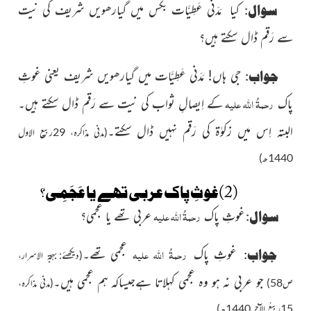
سوال:
کیا مَدَنی عَطِیَّات بكس میں گیارھویں شریف کی نیت
سے رَقم ڈال سکتے ہیں؟
جواب:
جی ہاں! مَدَنی عَطِیَّات میں گیارھویں شریف یعنی غوثِ
رحمۃُ اللہ علیہ
پاک
کے اِیصالِ ثواب کی نیت سے رَقم ڈال سکتے ہیں۔
البتہ اِس میں زکوٰۃ کی رَقم نہیں ڈال سکتے۔
(مدنی مذاکرہ، 29ربیع الاول
1440ھ)
(2)غوثِ پاک عربی تھے یا عَجَمِی؟
رحمۃُ اللہ علیہ
سوال:
غوثِ پاک
عربی تھے یا عجمی؟
رحمۃُ اللہ علیہ
جواب:
غوثِ پاک
عجمی تھے۔
(دیکھئے: بہجۃ الاسرار،
جو عربی نہ ہو وہ عجمی کہلاتا ہےجیساکہ ہم عجمی ہیں۔
ص58)
(مدنی مذاکرہ،
15ربیعُ الآخر 1440ھ)