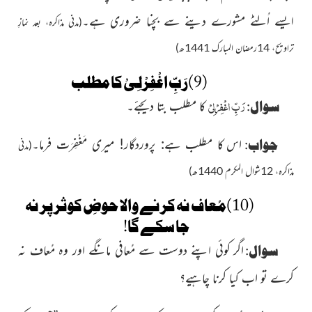
ایسے اُلٹے مشورے دینے سے بچنا ضروری ہے۔
(مدنی مذاکرہ، بعد نمازِ
تراویح، 14رمضان المبارک 1441ھ)
(9)رَبِّ اغْفِرْلِیْ کا مطلب
رَبِّ اغْفِرْلِیْ
سوال:
کا مطلب بتا دىجئے۔
جواب:
اس کا مطلب ہے: پروردگار! مىرى مَغْفِرَت فرما۔
(مدنی
مذاکرہ، 12شوال المکرم 1440ھ)
(10)مُعاف نہ کرنے والا حوضِ کوثر پر نہ
جا سکے گا!
سوال:
اگر کوئی اپنے دوست سے مُعافی مانگے اور وہ مُعاف نہ
کرے تو اب کیا کرنا چاہیے؟