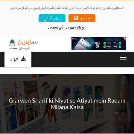
اردو
ماہنامہ خواتین
ربیع الآخر 1447 ھ | اکتوبر 2025 ء 
شمارہ
Toggl
navig
Giarwen Sharif ki Niyat se Atiyat mein Raqam
Milana Kaisa