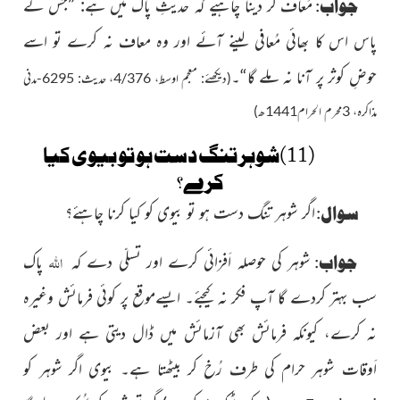
جواب:
مُعاف کر دینا چاہیے کہ حدیثِ پاک میں ہے: ”جس کے
پاس اس کا بھائی مُعافی لینے آئے اور وہ معاف نہ کرے تو اسے
حوضِ کوثر پر آنا نہ ملے گا“۔
(دیکھئے: معجم اوسط، 4/376، حدیث: 6295-مدنی
مذاکرہ، 3محرم الحرام1441ھ)
(11)شوہر تنگ دست ہو تو بیوی کیا
کرے؟
سوال:
اگر شوہر تنگ دست ہو تو بیوی کو کیا کرنا چاہئے؟
اللہ
جواب:
شوہر کی حوصلہ اَفزائی کرے اور تسلّی دے کہ
پاک
سب بہتر کردے گا آپ فکر نہ کیجئے۔ ایسےموقع پر کوئی فرمائش وغیرہ
نہ کرے، کیونکہ فرمائش بھی آزمائش میں ڈال دیتی ہے اور بعض
اَوقات شوہر حرام کی طرف رُخ کر بیٹھتا ہے۔ بیوی اگر شوہر کو