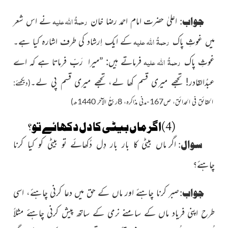
رحمۃُ اللہ علیہ
جواب:
اعلیٰ حضرت امام احمد رضا خان
نے اس شعر
رحمۃُ اللہ علیہ
میں غوثِ پاک
کے ایک اِرشاد کی طرف اشارہ کیا ہے۔
رحمۃُ اللہ علیہ
غوثِ پاک
فرماتے ہیں: ”مىرا رَبّ فرماتا ہے کہ اے
عبدُالقادر! تجھے میری قسم کھا لے، تجھے میری قسم پی لے۔
(دیکھئے:
الحقائق فی الحدائق، ص167-مدنی مذاکرہ، 8ربیعُ الآخر 1440ھ)
(4)اگر ماں بیٹی کا دل دکھائے تو؟
سوال:
اگر ماں بیٹی کا بار بار دِل دُکھائے تو بىٹى کو کىا کرنا
چاہئے؟
جواب:
صبر کرنا چاہئے اور ماں کے حق میں دعا کرنی چاہئے، اسی
طرح اپنی فریاد ماں کے سامنے نرمی کے ساتھ پیش کرنی چاہئے مثلاً