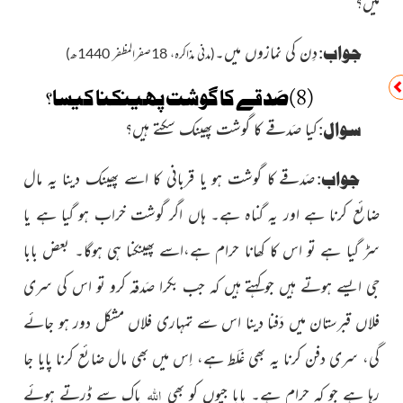
میں؟
جواب:
دِن کى نمازوں میں۔
(مدنی مذاکرہ، 18صفرالمظفر 1440ھ)
(8)صَدقے کا گوشت پھینکنا کیسا؟
سوال:
کیا صَدقے کا گوشت پھینک سکتے ہیں؟
جواب:
صَدقے کا گوشت ہو یا قربانی کا اسے پھینک دینا یہ مال
ضائع کرنا ہے اور یہ گناہ ہے۔ ہاں اگر گوشت خراب ہو گیا ہے یا
سڑ گیا ہے تو اس کا کھانا حرام ہے،اسے پھینکنا ہی ہوگا۔ بعض بابا
جی ایسے ہوتے ہیں جوکہتے ہیں کہ جب بکرا صَدقہ کرو تو اس کی سری
فلاں قبرستان میں دَفنا دینا اس سے تمہاری فلاں مشکل دور ہو جائے
گی، سری دفن کرنا یہ بھی غَلَط ہے، اِس میں بھی مال ضائع کرنا پایا جا
اللہ
رہا ہے جو کہ حرام ہے۔ بابا جیوں کو بھی
پاک سے ڈرتے ہوئے