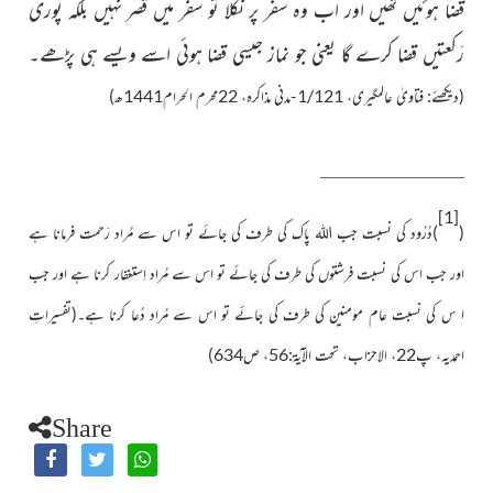
قضا ہوئیں تھیں اور اب وہ سفر پر نکلا تو سفر میں قصر نہیں بلکہ پوری
رَکعتیں قضا کرے گا یعنی جو نماز جیسی قضا ہوئی اسے ویسے ہی پڑھے۔
(دیکھئے: فتاویٰ عالمگیری، 1/121-مدنی مذاکرہ، 22محرم الحرام1441ھ)
[1]
(
)
دُرُود کی نسبت جب اللہ پاک کی طرف کی جائے تو اس سے مُراد رَحمت فرمانا ہے
اور جب اس کی نسبت فرشتوں کی طرف کی جائے تو اس سے مُراد اِستغفار کرنا ہے اور جب
ا س کی نسبت عام مومنین کی طرف کی جائے تو اس سے مُراد دُعا کرنا ہے۔(تفسیراتِ
احمدیہ، پ
22
، الاحزاب، تحت الآیۃ:
56
، ص
634)
Share