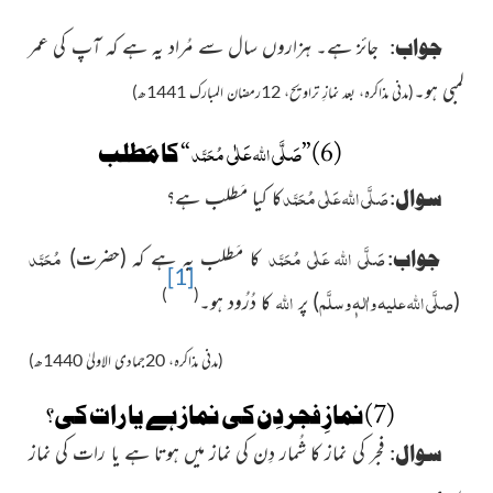
جواب:
جائز ہے۔ ہزاروں سال سے مُراد ىہ ہے کہ آپ کی عمر
لمبی ہو۔
(مدنی مذاکرہ، بعد نمازِ تراویح، 12رمضان المبارک 1441ھ)
صَلَّى
عَلٰى
(6)”
اللہ
مُحَمَّد
“ کا مَطلب
صَلَّى
عَلٰى
اللہ
مُحَمَّد
سوال:
کا کىا مَطلب ہے؟
صَلَّى
عَلٰى
اللہ
مُحَمَّد
مُحَمَّد
جواب:
کا مَطلب یہ ہے کہ (حضرت)
[1]
صلَّی
علیہ واٰلہٖ وسلَّم
)
(
اللہ
اللہ
(
) پر
کا دُرُود ہو۔
(
مدنی مذاکرہ، 20جمادی الاولیٰ 1440ھ)
(7)نمازِ فجر دِن کى نماز ہے یا رات کی؟
سوال:
فجر کى نماز کا شُمار دِن کى نماز میں ہوتا ہے ىا رات کى نماز