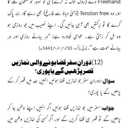
دے (روک ٹوک نہ کرے) گی تو شوہر کو سُکون ملے گا
Freehand
اللہ
اور وہ
(ذہنی دباؤ سے فارغ) بھی رہے گا،
پاک
Tension free
کرے گا تو بَرَکتیں بھی آہی جائیں گی۔ اپنے نصیب میں جو روزی ہو
وہ مِل کر رہتی ہے۔ عوامی مُحاوَرہ ہے: ”ہر بہانے روزی اور ہر
بہانے موت ہے“۔
(مدنی مذاکرہ، 10محرم الحرام1441ھ)
(12)دَورانِ سفر قضا ہونے والی نمازیں
قصر پڑھیں گے یا پوری؟
سوال:
دَورانِ سفر جو نمازیں قضا ہوئیں انہیں بعد میں قصر کر کے
پڑھیں گے یا پوری؟
جواب:
سفر میں جو نمازیں قضا ہوئیں اگر انہیں اپنے وطن جا کر
پڑھیں گے تو قصر ہی قضا کریں گے اور اگر کسی کی نمازیں وطن میں