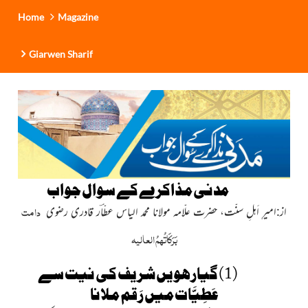
Home
Magazine
Giarwen Sharif
مدنی مذاکرے کے سوال جواب
دامت
از:امیرِ اَہلِ سنّت، حضرت علّامہ مولانا محمد الیاس عطّاؔر قادری رضوی
بَرَکَاتُہمُ العالیہ
(1) گیارھویں شریف کی نیت سے
عَطِیَّات میں رَقم ملانا