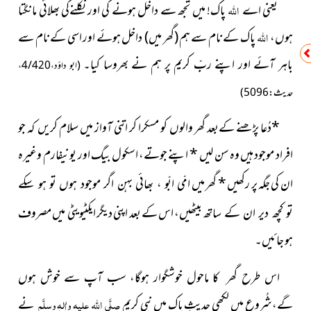
یعنی اے
اللہ
پاک! میں تجھ سے داخل ہونے کی اور نکلنےکی بھلائی مانگتا
ہوں،
اللہ
پاک کے نام سے ہم (گھر میں) داخل ہوئے اور اسی کے نام سے
باہر آئے اور اپنے ربِّ کریم پر ہم نے بھروسا کیا۔
(ابو داؤد،4/420،
حدیث: 5096)
*
دُعا پڑھنے کےبعد گھر والوں کو مسکرا کر اتنی آواز میں سلام کریں کہ جو
افراد موجود ہیں وہ سن لیں
*
اپنے جوتے، اسکول بیگ اور یونیفارم وغیرہ
ان کی جگہ پر رکھیں
*
گھر میں
امّی ابّو ، بھائی بہن اگر موجود ہوں تو ہو سکے
بیٹھیں، اس کے بعد اپنی دیگر ایکٹیویٹی میں مصروف
تو کچھ دیر ان کے ساتھ
ہو جائیں۔
اس طرح گھر کا ماحول خوشگوار ہوگا، سب آپ سے خوش ہوں
گے،شُروع میں لکھی حدیثِ پاک میں نبیِ کریم
صلَّی اللہ علیہ واٰلہٖ وسلَّم
نے