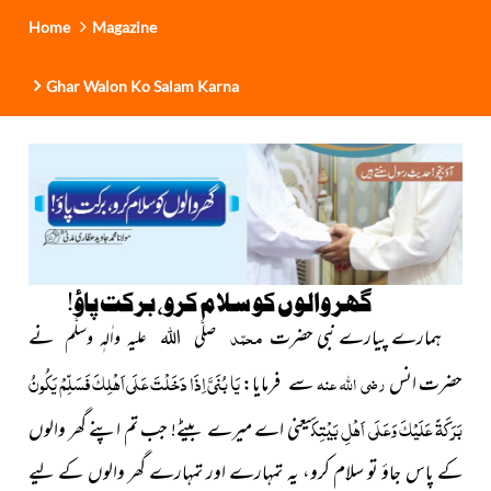
Home
Magazine
Ghar Walon Ko Salam Karna
گھر والوں کو سلام کرو، برکت پاؤ!
ہمارے پیارے نبی حضرت
محمّد
نے
صلَّی اللہ علیہ واٰلہٖ وسلَّم
يَا بُنَيَّ اِذَا دَخَلْتَ عَلَى اَهْلِكَ فَسَلِّمْ يَكُونُ
حضرت
انس
رضی اللہ عنہ
سے فرمایا:
بَرَكَةً عَلَيْكَ وَعَلَى اَهْلِ بَيْتِكَ
یعنی اے میرے بیٹے! جب تم اپنے گھر والوں
کے پاس جاؤ تو سلام کرو، یہ تمہارے اور تمہارے گھر والوں کے لیے