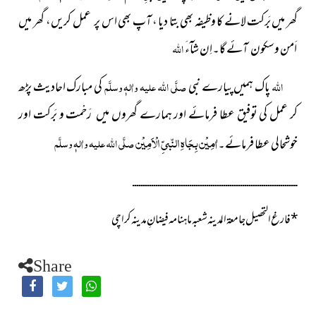
گھر میں بَرکت لانے کا وظیفہ بھی بتا دیا ، آپ بھی اس پر عمل کریں، گھر میں
اَمن وسکون آئے گا۔اِن شآءَ
اللہ
اللہ
پاک
ہمیں پیارے نبی
صلَّی اللہ علیہ واٰلہٖ وسلَّم
کی مبارک احادیث پڑھ
کر عمل کی توفیق عطا فرمائے اور ہمارے گھروں میں رَحْمت و بَرکت اور
اٰمِیْن بِجَاہِ النّبیِّ الْاَمِیْن
صلَّی اللہ علیہ واٰلہٖ وسلَّم
خوشحالی عطا فرمائے۔
ــــــــــــــــــــــــــــــــــــــــــــــــــــــــــــــــــــــــــــــ
*
فارغ التحصیل جامعۃ المدینہ شعبہ ماہنامہ فیضانِ مدینہ کراچی
Share