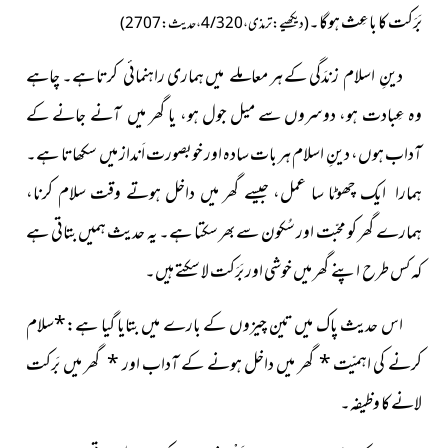
بَرَکت کا باعِث ہوگا۔
( دیکھیے: ترمذی،4/320،حدیث: 2707)
دینِ اسلام زندَگی کے ہر معاملے میں ہماری راہنمائی کرتا ہے۔ چاہے
وہ عِبادت ہو، دوسروں سے میل جول ہو، یا گھر میں آنے جانے کے
آداب ہوں، دینِ اسلام ہر بات سادہ اور خوبصورت اَنداز میں سکھاتا ہے۔
ہمارا ایک چھوٹا سا عمل، جیسے گھر میں داخل ہوتے وقت سلام کرنا،
ہمارے گھر کو محبّت اور سُکون سے بھر سکتا ہے۔ یہ حدیث ہمیں بتاتی ہے
کہ کس طرح اپنے گھر میں خوشی اور بَرَکت لا سکتے ہیں۔
اس حدیث پاک میں تین چیزوں کے بارے میں بتایا گیا ہے:
*
سلام
کرنے کی اہمیّت
*
گھر میں داخل ہونے کے آداب اور
*
گھر میں بَرکت
لانے کا وظیفہ۔