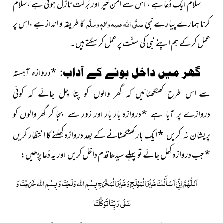
سلام ایک دُعا ہے ، اس سے اَمْن خیر اور بَرکت نازل ہوتی ہے ،سلام
کرنا ہمارے پیارے نبی
صلَّی اللہ علیہ واٰلہٖ وسلَّم
کا طریقہ و انداز ہے ،اس پر
عمل کر کے ہم اپنے نبی کی سنّت پر عمل کر سکتے ہیں۔
گھر میں داخل ہونے کے آداب:
*
دروازہ آہستہ
سے
اس طرح کھٹکھٹائیں کہ گھر والوں کو پتا چل جائے کہ کوئی
*
دروازہ بار بار اور زور سے بجا کر گھر والوں کو
دروازے
پر آیا ہے
پریشان
*
ایک بار کھٹکھٹانے کے بعد دروازہ کھلنے کا انتظار کریں
نہ کریں
*
جب دروازہ کھل جائے تو پہلے سیدھا قدم داخل کریں اور یہ دُعا پڑھیں:
اَللّٰھُمَّ اِنِّیۤ اَسْأَ لُکَ خَیْرَ الْمَوْلَجِ وَخَیْرَ الْمَخْرَجِ بِسْمِ
وَلَجْنَا وَ بِسْمِ
خَرَجْنَا وَ
اللہ
اللہ
عَلَی رَبِّنَا تَوَکَّلْنَا