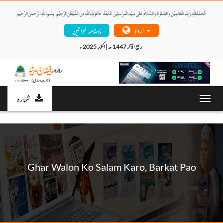
اردو
ماہنامہ خواتین
ربیع الآخر 1447 ھ | اکتوبر 2025 ء 
شمارہ
Toggl
navig
Ghar Walon Ko Salam Karo, Barkat Pao