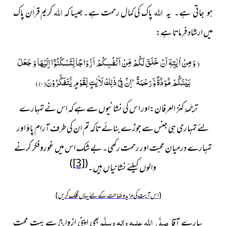
اللہ
اللہ
پاک کی کمال رحمت ہے۔ جیسا
کہ
کریم قراٰن پاک
ہو جاتی ہے۔ یہ
میں ارشاد فرماتا ہے:
(
وَ مِنْ اٰیٰتِهٖۤ اَنْ خَلَقَ لَكُمْ مِّنْ اَنْفُسِكُمْ اَزْوَاجًا لِّتَسْكُنُوْۤا اِلَیْهَا وَ جَعَلَ
)
بَیْنَكُمْ مَّوَدَّةً وَّ رَحْمَةًؕ-اِنَّ فِیْ ذٰلِكَ لَاٰیٰتٍ لِّقَوْمٍ یَّتَفَكَّرُوْنَ(
۲۱
)
ترجَمۂ کنز العرفان:اور اس کی نشانیوں سے ہے کہ اس نے تمہارے
لئے تمہاری ہی جنس سے جوڑے بنائے تاکہ تم ان کی طرف آرام پاؤ اور
تمہارے درمیان محبت اور رحمت رکھی۔ بے شک اس میں غوروفکر کرنے
)
[3]
(
والوں کیلئے نشانیاں ہیں۔
(اس آیت کی مزید وضاحت کے لئے یہاں کلک کریں)
صلَّی اللہ علیہ واٰلہٖ وسلَّم
پیارے آقا
بھی اپنی ازواج سے بہت محبت