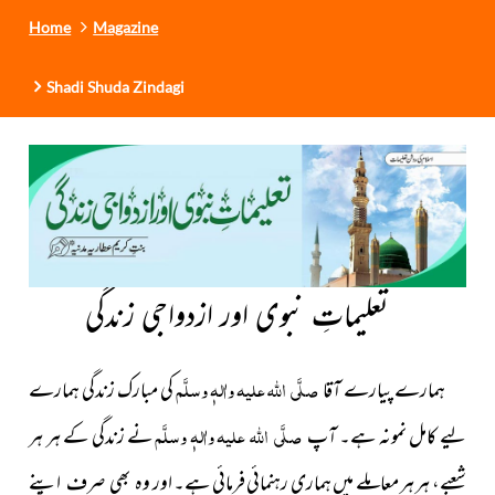
Home
Magazine
Shadi Shuda Zindagi
تعلیماتِ نبوی اور ازدواجی زندگی
صلَّی اللہ علیہ واٰلہٖ وسلَّم
ہمارے پیارے آقا
کی مبارک زندگی ہمارے
صلَّی اللہ علیہ واٰلہٖ وسلَّم
لیے کامل نمونہ ہے۔ آپ
نے زندگی کے ہر ہر
شعبے، ہر ہر معاملے میں ہماری رہنمائی فرمائی ہے۔ اور
وہ بھی صرف اپنے