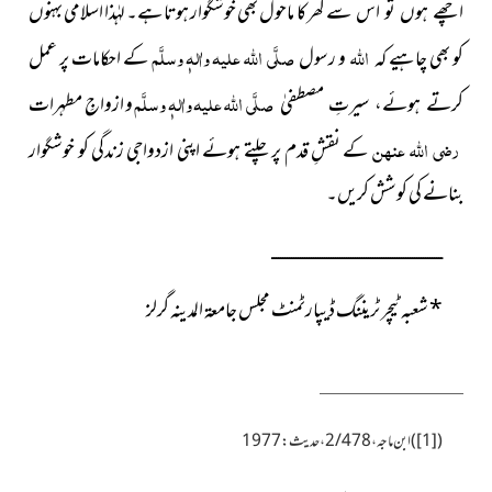
گھر کا ماحول بھی خوشگوار ہوتا ہے۔ لہٰذا اسلامی بہنوں
اچھے ہوں تو اس سے
اللہ
صلَّی اللہ علیہ واٰلہٖ وسلَّم
کو بھی چاہیے کہ
و رسول
کے احکامات پر عمل
صلَّی اللہ علیہ واٰلہٖ وسلَّم
و ازواجِ مطہرات
کرتے ہوئے، سیرتِ مصطفیٰ
رضی اللہ عنہن
کے نقشِ قدم پر چلتے ہوئے اپنی ازدواجی زندگی کو خوشگوار
بنانے کی کوشش کریں۔
ــــــــــــــــــــــــــــــــــــــــــــــــــــــــــــــــــــــــــــــ
*
شعبہ ٹیچر ٹریننگ ڈیپارٹمنٹ مجلس جامعۃ المدینہ گرلز
(
[1]
)ابن ماجہ، 2/478، حدیث : 1977