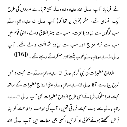
صلَّی اللہ علیہ واٰلہٖ وسلَّم
بھی تمہارے مردوں کی
نے فرمایا: آپ
طرح
صلَّی اللہ علیہ واٰلہٖ وسلَّم
ایک انسان تھے، مگر (فرق یہ تھا کہ) آپ
سب
لوگوں سے زیادہ باعزت، سب سے بہتر اخلاق والے، اپنی قوم
میں
آپ
سب سے نرم مزاج اور سب سے زیادہ شرافت والے تھے۔
)
[16]
(
صلَّی اللہ علیہ واٰلہٖ وسلَّم
خوب ہنستے اور مسکراتے رہتے تھے۔
صلَّی اللہ علیہ واٰلہٖ وسلَّم
ازواجِ مطہرات کی نبیِ کریم
سے محبت:
جس
صلَّی اللہ علیہ واٰلہٖ وسلَّم
اپنی ازواج مطہرات
کے ساتھ
طرح پیارے آقا
صلَّی اللہ علیہ
محبت بھرا سلوک فرماتے اسی طرح ازواجِ مطہرات بھی آپ
واٰلہٖ وسلَّم
سے بہت محبت فرماتی تھیں، آپ کی خدمت و اطاعت کو اپنا
صلَّی اللہ
فرض سمجھتے ہوئے بخوبی ادا کرتیں، کسی
بھی معاملے میں آپ