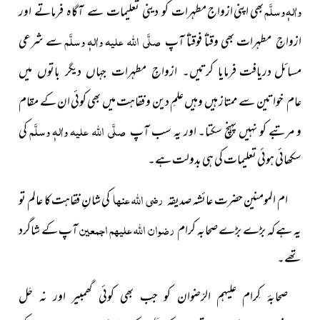
واٰلہٖ وسلَّم
بھی اپنی ازواج
مطہرات کو دینی تعلیمات سے آگاہ فرماتے اور
صلَّی اللہ علیہ واٰلہٖ وسلَّم
بھی وقتاً فوقتاً آپ
سے شرعی
ازواجِ مطہرات
مسائل دریافت
فرمایا کرتیں۔ ازواجِ مطہرات جہاں دیگر باتوں میں
سے ممتاز ہیں وہیں علمِ دین و فقاہت میں بھی کوئی ان کے مقام
عام خواتین
صلَّی اللہ علیہ واٰلہٖ وسلَّم
و مرتبے کو نہیں پہنچ سکتا۔ اور یہ سب آپ
کی
سکھائی ہوئی تعلیمات کی ہی بدولت ہے۔
رضی اللہ عنہا
ام المومنین حضرت عائشہ صدیقہ
کی شانِ فقاہت
کا عالم تو
رضوان اللہ علیہم اجمعین
یہ ہے کہ بڑے بڑے صحابہ کرام
آپ کے شاگرد
تھے۔
صحابۂ کِرام علیہم الرّضوان کو جب بھی کوئی گھمبیر اور نہ حَل