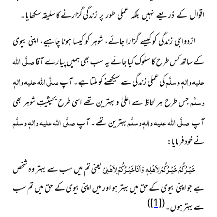
گزارنے کا سلیقہ سکھایا۔
اقوال کے ذریعے نہیں بلکہ عملی طور پر زندگی
ازدواجی زندگی کو کیسے گزارا جائے، شوہر کو کیسا ہونا چاہیے، اپنی بیوی
صلَّی اللہ
کے ساتھ کس طرح کا سلوک کیا جائے یہ سب بھی ہمیں پیارے آقا
علیہ واٰلہٖ وسلَّم
صلَّی اللہ علیہ واٰلہٖ
کی عملی زندگی سے سیکھنے کو ملتا ہے۔ آپ
وسلَّم
جس طرح ہر لحاظ سے اعلیٰ و بہترین تھے اسی طرح بحیثیتِ شوہر بھی
صلَّی اللہ علیہ واٰلہٖ وسلَّم
صلَّی اللہ علیہ واٰلہٖ وسلَّم
آپ
بہترین تھے۔ آپ
نے خود فرمایا:
خَيْـرُكُمْ خَيْـرُكُمْ لِاَهْلِهٖ وَاَنَاخَيْـرُكُمْ لِاَهْلِىْ
یعنی تم میں سب سے بہتر وہ شخص
ہے جو اپنی بیوی کے حق میں بہتر ہو اور میں اپنی بیوی کے حق میں تم سب
)
[1]
(
سے بہتر ہوں۔