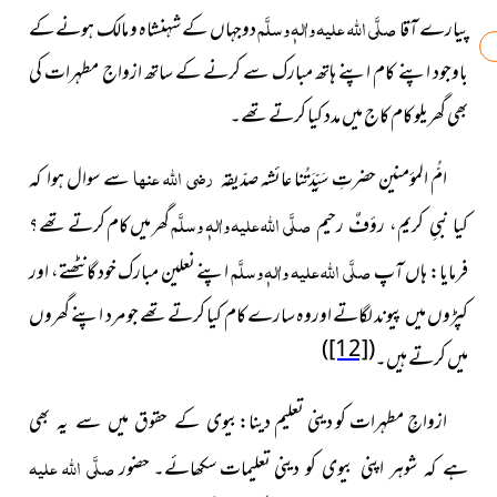
صلَّی اللہ علیہ واٰلہٖ وسلَّم
پیارے آقا
دوجہاں کے شہنشاہ و مالک ہونے کے
باوجود اپنے کام اپنے ہاتھ مبارک سے کرنے کے ساتھ ازواج مطہرات کی
بھی گھریلو کام کاج میں مدد کیا کرتے تھے۔
رضی اللہ عنہا
امُّ المؤمنین حضرتِ سَیِّدَتُنا عائشہ صدّیقہ
سے سوال
ہوا کہ
صلَّی اللہ علیہ واٰلہٖ وسلَّم
گھر میں کام کرتے
تھے ؟
کیا نبیِ کریم، رؤفٌ رحیم
صلَّی اللہ علیہ واٰلہٖ وسلَّم
فرمایا: ہاں آپ
اپنے نعلین مبارک خود گانٹھتے، اور
کپڑوں میں پیوند لگاتے اوروہ سارے کام کیا کرتے تھے جو مرد اپنے گھروں
)
[12]
(
میں کرتے ہیں۔
ازواجِ مطہرات کو دینی تعلیم دینا:
بیوی کے حقوق میں سے یہ بھی
صلَّی اللہ علیہ
تعلیمات سکھائے۔ حضور
ہے کہ شوہر اپنی بیوی کو دینی