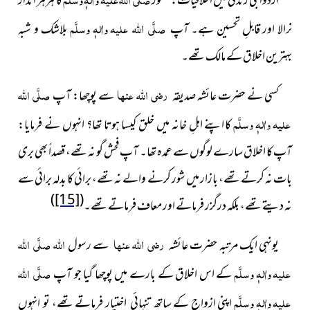
ازدواجی زندگی میں اخلاقیات:حضور
کا ہرہر انداز
صلَّی اللہ علیہ واٰلہٖ وسلَّم
نرالا اور قابلِ تحسین ہے۔ آپ
بلاشک و شبہ
بہترین اخلاق کے مالک تھے۔
رضی اللہ عنہا
صلَّی اللہ
کسی نے حضرت عائشہ صدیقہ
سے پوچھا: آپ
علیہ واٰلہٖ وسلَّم
کا اپنے اہلِ خانہ میں خلق کیسا ہوتا تھا؟ انہوں نے فرمایا:
آپ کا اخلاق سارے لوگوں سے عمدہ تھا۔ آپ فحش گو نہ تھے، قصداً بھی بری
بات نہ کرتے تھے، بازار میں شور کرنے والے نہ تھے، برائی کا بدلہ برائی سے
)
[15]
(
نہ دیتے تھے، بلکہ درگزر فرماتے اور معاف فرماتے تھے۔
رضی اللہ عنہا
اللہ
صلَّی اللہ
یونہی ایک مرتبہ حضرت عائشہ
سے رسول
علیہ واٰلہٖ وسلَّم
صلَّی اللہ
کے اس اخلاق کے بارے میں پوچھا گیا جو آپ
علیہ واٰلہٖ وسلَّم
اپنی ازواج کے ساتھ تنہائی اختیار فرماتے تھے،
تو انہوں