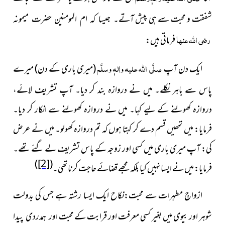
شفقت و محبت سے ہی پیش
آتے۔ جیسا کہ ام المومنین حضرت میمونہ
رضی اللہ عنہا
فرماتی ہیں:
صلَّی اللہ علیہ واٰلہٖ وسلَّم
ایک دن آپ
(میری باری کے دن) میرے
پاس سے باہر نکلے۔ میں نے دروازہ بند کر دیا۔ آپ تشریف لائے،
دروازہ کھولنے کے لیے کہا۔ میں نے دروازہ کھولنے سے انکار کر دیا۔
فرمایا: میں تمھیں قسم دے کر کہتا ہوں کہ تم دروازہ کھولو۔ میں نے عرض
کی: آپ میری باری میں کسی اور زوجہ کے پاس تشریف لے گئے تھے۔
)
[2]
(
فرمایا: میں نے ایسا نہیں کیا بلکہ مجھے قضائے حاجت کرنا تھی۔
ازواجِ مطہرات سے محبت:نکاح ایک ایسا رشتہ ہے جس کی بدولت
شوہر اور بیوی میں بغیر کسی معرفت اور قرابت کے محبت
اور ہمدردی پیدا