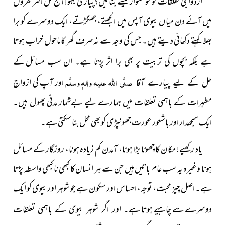
ازدواجی تعلقات کو خوشگوار کیسے بنائیں؟پیاری بہنو!آج کل اکثر گھروں
میں آئے دن میاں بیوی آپس میں الجھتے، جھگڑتے، ایک دوسرے کو برا
بھلا کہتے دکھائی دیتے ہیں۔ جس کی وجہ سے نہ صرف گھر کا ماحول خراب ہوتا
ہے بلکہ بچوں کی تربیت پر بھی برا اثر پڑتا ہے۔ ان سب مسائل
کے
صلَّی اللہ علیہ واٰلہٖ وسلَّم
اور آپ کی ازواجِ
حل کے لیے
پیارے آقا
مطہرات کے باہمی تعلقات میں ہمارے لیے بےشمار مدنی پھول
ہیں۔
ایک سمجھدار اور باشعور عورت جھونپڑی کو بھی محل بنا سکتی ہے۔
یاد رکھیے! مکان کا چھوٹا بڑا ہونا، آمدن کم زیادہ ہونا، روزگار کے مسائل
ہونا وغیرہ یہ سب عام باتیں ہیں جن سے ہر انسان کا کبھی نا کبھی واسطہ پڑتا
ہے۔ اصل چیز محبت، توجہ، احساس اور سکون ہے جو شوہر اور بیوی کو ایک
دوسرے سے چاہیے ہوتا
ہے۔ اور اگر شوہر بیوی کے باہمی تعلقات