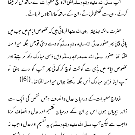
صلَّی اللہ علیہ واٰلہٖ وسلَّم
آپ
اپنی ازواجِ مطہرات کے ساتھ مل کر بیٹھا
کرتے، ان سے گفتگو فرماتے، ان کے ساتھ کھانا تناول فرماتے۔
رضی اللہ عنہا
حضرت عائشہ صِدِّیقہ
فرماتی ہیں کہ مخصوص ایام
میں جب میں
صلَّی اللہ علیہ واٰلہٖ وسلَّم
پانی پیتی پھر حضور
کو دے دیتی تو
جس جگہ میرا منہ
صلَّی اللہ علیہ واٰلہٖ وسلَّم
وہیں دَہن مبارک
رکھ کر پیتے اور
لگتا تھا حضور
مخصوص ایّام میں ہڈّی سے گوشت نوچ کر کھاتی
پھر آپ کو دے دیتی تو
)
[6]
(
میرا منہ لگتا تھا۔
آپ اپنا دَہن مبارک اُس جگہ رکھتے جہاں
ازواجِ مطہرات کے درمیان عدل و انصاف:
جس شخص کی ایک سے
تقسیم اور عدل و انصاف کرنا
زائد بیویاں ہوں اس پر ان کے درمیان
صلَّی اللہ علیہ واٰلہٖ وسلَّم
واجب ہے لیکن آپ
پر یہ تقسیم اور عدل واجب نہ