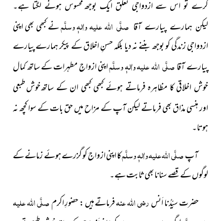
کرے تو اس سے ازدواجی تعلق ایک بوجھ
محسوس ہونے لگتا ہے۔
صلَّی اللہ علیہ واٰلہٖ وسلَّم
نے کبھی بھی اپنی
لیکن ہمارے پیارے آقا
ازدواجی زندگی کو بوجھ بننے نہ دیا بلکہ حسنِ اخلاق
کے پیکر ہمارے پیارے
صلَّی اللہ علیہ واٰلہٖ وسلَّم
پیارے آقا
اپنی ازواجِ
مطہرات کے ساتھ
کمال
خوش طبعی
خوش اخلاقی کا مظاہرہ فرماتے ہوئے کبھی کبھی ان کے ساتھ
اور ہنسی مذاق بھی فرماتے لیکن آپ
کے مزاح میں حق بات کے سوا کچھ نہ
ہوتا۔
صلَّی اللہ علیہ واٰلہٖ وسلَّم
آپ
کا اپنی ازواج کو گزرے ہوئے زمانے کے
لوگوں کے قصے سنانا بھی ثابت ہے۔
رضی اللہ عنہ
صلَّی اللہ علیہ
حضرت سیِّدُنا اَنس
فرماتے ہیں : حضورِ اکرم