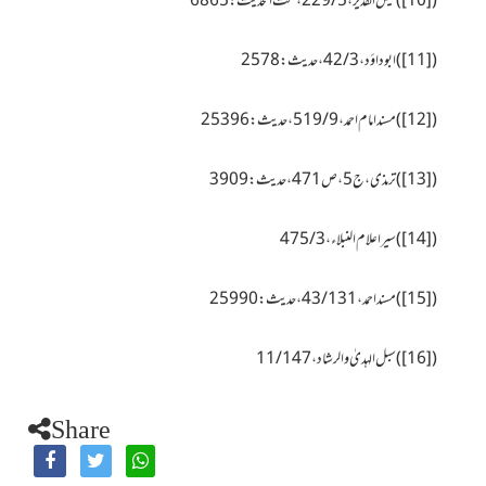
(
[10]
)فیض القدیر، 5 / 229، تحت الحدیث : 6865
(
[11]
)ابوداؤد،
3 /42
، حدیث :
2578
(
[12]
)مسند امام احمد،
9 / 519
، حدیث :
25396
(
[13]
)ترمذی،ج5، ص471، حدیث: 3909
(
[14]
)سير اعلام النبلاء،
3 /475
(
[15]
)مسند احمد،43/131،حدیث:25990
(
[16]
)سبل الہدیٰ والرشاد،11/147
Share