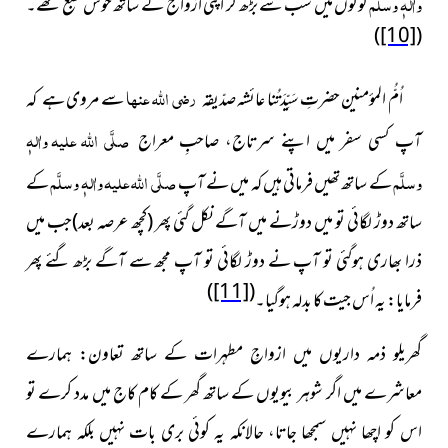
واٰلہٖ وسلَّم
لوگوں میں سب سے بڑھ کر اپنی اَزواج کے ساتھ
خوش طبع تھے۔
)
[10]
(
رضی اللہ عنہا
اُمُّ المؤمنین حضرتِ سَیِّدَتُنا عائشہ صدّیقہ
سے مروی
ہے کہ
صلَّی اللہ علیہ واٰلہٖ
آپ کسی سفر میں اپنے سرتاج، صاحبِ معراج
وسلَّم
صلَّی اللہ علیہ واٰلہٖ وسلَّم
کے ساتھ تھیں فرماتی ہیں کہ میں نے آپ
کے
ساتھ دوڑ لگائی تو میں دوڑنے میں آگے نکل گئی پھر (کچھ عرصہ بعد)جب میں
ذرا بھاری ہوگئی تو آپ نے دوڑ لگائی تو آپ مجھ سے آگے بڑھ گئے پھر
)
[11]
(
فرمایا: یہ اُس جیت کا بدلہ ہوگیا۔
گھریلو ذمہ داریوں میں ازواجِ مطہرات کے ساتھ تعاون: ہمارے
معاشرے میں اگر شوہر بیویوں کے ساتھ گھر کے کام کاج میں مدد کرے تو
اس کو اچھا نہیں سمجھا جاتا، حالانکہ یہ کوئی بری بات نہیں بلکہ ہمارے