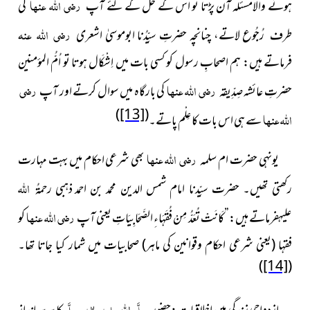
رضی اللہ عنہا
ہونے
والامسئلہ آن پڑتا تو اس کے حَل کے لئے آپ
کی
رضی اللہ عنہ
طرف
رُجُوع لاتے، چنانچہ حضرتِ سیِّدُنا ابوموسیٰ اشعری
فرماتے ہیں: ہم اصحابِ رسول کو کسی بات میں اِشْکَال ہوتا تو اُمُّ المؤمنین
رضی اللہ عنہا
رضی
حضرتِ عائشہ صِدِّیقہ
کی بارگاہ میں سوال کرتے اور آپ
)
[13]
(
اللہ عنہا
سے ہی اس بات کا عِلْم پاتے۔
رضی اللہ عنہا
یونہی حضرت ام سلمہ
بھی شرعی احکام میں بہت
مہارت
اللہ
رکھتی تھیں۔ حضرت سیِّدنا امام شمس الدین محمد بن احمد
ذہبی
رحمۃُ
رضی اللہ عنہا
علیہ
فرماتے ہیں:”کَانَتْ تُعَدُّ مِنْ فُقَهَاءِ الصَّحَابِیَاتِ
یعنی آپ
کو
فقہا (یعنی شرعی احکام وقوانین کی ماہر) صحابیات میں شمار کیا جاتا تھا۔
)
[14]
(
صلَّی اللہ علیہ واٰلہٖ وسلَّم