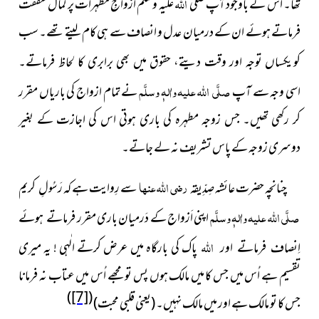
اللہ
تھا۔ اس کے باوجود آپ صلی
علیہ وسلم ازواجِ مطہرات پر کمال شفقت
فرماتے ہوئے ان کے درمیان عدل و انصاف سے ہی کام لیتے تھے۔ سب
کو
یکساں توجہ اور وقت دیتے، حقوق میں بھی برابری کا لحاظ فرماتے۔
صلَّی اللہ علیہ واٰلہٖ وسلَّم
اسی وجہ سے آپ
نے تمام ازواج کی باریاں مقرر
کر رکھی تھیں۔ جس زوجہ مطہرہ کی باری ہوتی اس کی اجازت کے بغیر
دوسری زوجہ کے پاس تشریف نہ لے جاتے۔
رضی اللہ عنہا
چنانچہ حضرت عائشہ صِدِّیقہ
سے رِوایت ہے کہ
رَسُولِ کریم
صلَّی اللہ علیہ واٰلہٖ وسلَّم
اپنی اَزواج کے دَرمیان باری مقرر
فرماتے ہوئے
اللہ
پاک کی بارگاہ میں عرض
کرتے الٰہی ! یہ میری
اِنصاف فرماتے اور
تقسیم ہے اُس میں جس کا میں مالک ہوں پس تو مجھے اُس میں عتاب نہ فرمانا
)
[7]
(
جس کا تو مالک ہے اور میں مالک نہیں۔ (یعنی قلبی محبت)