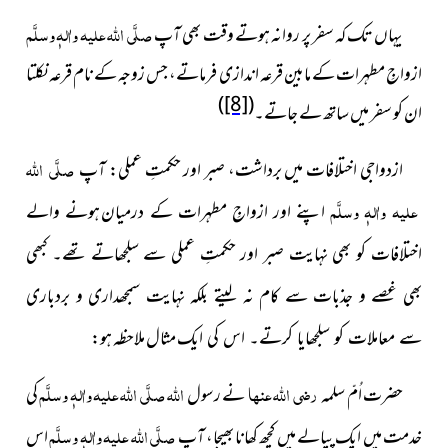
صلَّی اللہ علیہ واٰلہٖ وسلَّم
یہاں تک کہ سفر پر روانہ ہوتے وقت بھی آپ
ازواجِ مطہرات کے مابین قرعہ اندازی فرماتے، جس زوجہ کے نام قرعہ نکلتا
)
[8]
(
ان کو سفر میں ساتھ لے جاتے۔
صلَّی اللہ
ازدواجی اختلافات میں برداشت، صبر اور حکمتِ عملی: آپ
علیہ واٰلہٖ وسلَّم
اپنے اور ازواجِ مطہرات کے درمیان
ہونے
والے
اختلافات کو بھی نہایت صبر اور حکمتِ عملی سے سلجھاتے
تھے۔ کبھی
بھی غصے و جذبات سے کام نہ لیتے بلکہ نہایت سمجھداری
و بردباری
مثال ملاحظہ ہو:
سے معاملات کو سلجھایا کرتے۔ اس کی ایک
رضی اللہ عنہا
اللہ
صلَّی اللہ علیہ واٰلہٖ وسلَّم
حضرت اُمّ سلمہ
نے رسول
کی
صلَّی اللہ علیہ واٰلہٖ وسلَّم
خدمت میں ایک پیالے میں کچھ کھانا بھیجا، آپ
اس