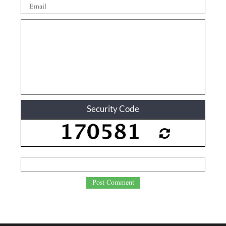
Security Code
Post Comment