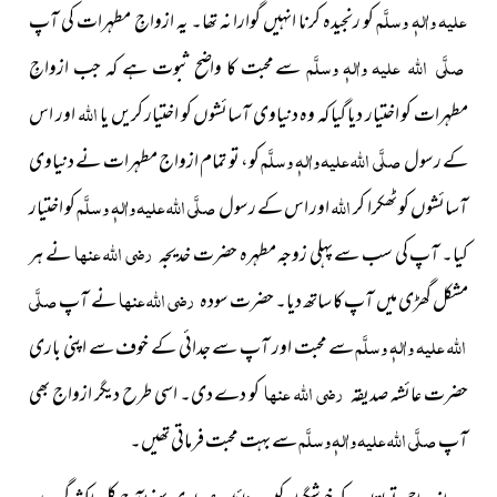
علیہ واٰلہٖ وسلَّم
کو رنجیدہ کرنا انہیں گوارا
نہ تھا۔ یہ ازواجِ مطہرات کی آپ
صلَّی اللہ علیہ واٰلہٖ وسلَّم
سے محبت کا واضح ثبوت ہے کہ جب ازواجِ
اللہ
مطہرات کو اختیار دیا گیا کہ وہ دنیاوی آسائشوں کو اختیار کریں یا
اور اس
صلَّی اللہ علیہ واٰلہٖ وسلَّم
کے رسول
کو، تو تمام ازواج مطہرات نے دنیاوی
اللہ
صلَّی اللہ علیہ واٰلہٖ وسلَّم
آسائشوں
کو ٹھکرا کر
اور اس کے رسول
کو اختیار
رضی اللہ عنہا
کیا۔ آپ کی سب سے پہلی زوجہ مطہرہ حضرت خدیجہ
نے ہر
رضی اللہ عنہا
صلَّی
مشکل گھڑی میں آپ کا ساتھ دیا۔ حضرت سودہ
نے آپ
اللہ علیہ واٰلہٖ وسلَّم
سے محبت اور آپ سے جدائی کے خوف سے اپنی باری
رضی اللہ عنہا
حضرت عائشہ صدیقہ
کو دے دی۔ اسی طرح دیگر ازواج بھی
صلَّی اللہ علیہ واٰلہٖ وسلَّم
آپ
سے بہت محبت فرماتی تھیں۔