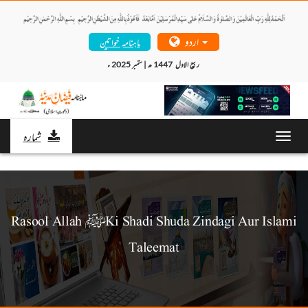
اردو
ماہنامہ خواتین
ربیع الاول  1447 ھ | ستمبر 2025 ء 
شمارہ
Toggl
navig
Rasool Allah ﷺ Ki Shadi Shuda Zindagi Aur Islami
Taleemat