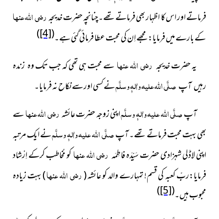
رضی اللہ عنہا
فرماتے اور اس کا اظہار بھی فرماتے تھے۔چنانچہ حضرت خدیجہ
)
[4]
(
کے بارے میں فرمایا: مجھے اِن کی محبت عطا فرمائی گئی ہے۔
رضی اللہ عنہا
یہ حضرت خدیجہ
سے محبت ہی تھی کہ جب تک
وہ زندہ
صلَّی اللہ علیہ واٰلہٖ وسلَّم
نے کسی اور سے نکاح نہ فرمایا۔
رہیں آپ
صلَّی اللہ علیہ واٰلہٖ وسلَّم
رضی اللہ عنہا
آپ
اپنی زوجہ حضرت عائشہ
سے
صلَّی اللہ علیہ واٰلہٖ وسلَّم
بھی بہت محبت فرماتے تھے۔ آپ
نے ایک مرتبہ
رضی اللہ عنہا
اپنی لاڈلی شہزادی حضرت سَیِّدَہ فاطِمَہ
کو مُخاطب کرکے اِرْشاد
رضی اللہ عنہا
فرمایا:ربِّ کعبہ کی قسم! تمہارے والد کو عائشہ (
) بہت زیادہ
)
[5]
(
محبوب ہیں۔