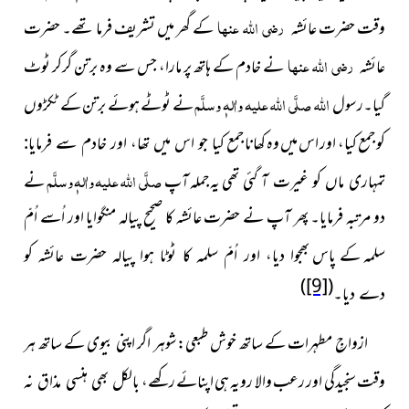
رضی اللہ عنہا
وقت حضرت عائشہ
کے گھر میں تشریف فرما
تھے۔ حضرت
رضی اللہ عنہا
عائشہ
نے خادم کے ہاتھ پر مارا، جس سے وہ برتن گرکر ٹوٹ
اللہ
صلَّی اللہ علیہ واٰلہٖ وسلَّم
گیا۔رسول
نے ٹوٹے ہوئے برتن کے ٹکڑوں
کو جمع کیا، اور اس میں وہ کھانا جمع
کیا جو اس میں تھا، اور خادم سے فرمایا:
صلَّی اللہ علیہ واٰلہٖ وسلَّم
تھی یہ جملہ آپ
نے
تمہاری ماں کو غیرت آ گئی
دو مرتبہ فرمایا۔ پھر آپ نے حضرت عائشہ کا صحیح پیالہ منگوایا اور اُسے اُمّ
سلمہ کے پاس
بھجوا دیا، اور اُمّ سلمہ کا ٹوٹا ہوا پیالہ حضرت عائشہ کو
)
[9]
(
دے دیا۔
ازواجِ مطہرات کے ساتھ خوش طبعی:شوہر اگر اپنی بیوی کے ساتھ ہر
وقت سنجیدگی اور رعب والا رویہ ہی اپنائے رکھے،
بالکل بھی ہنسی مذاق نہ