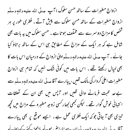
صلَّی اللہ علیہ واٰلہٖ وسلَّم
ازواجِ مطہرات کے ساتھ حسنِ سلوک:
آپ
ازواجِ مطہرات کے ساتھ حسنِ سلوک
سے پیش آتے۔ فطری طور پر ہر
شخص کا مزاج دوسرے سے مختلف ہوتا ہے۔ حسنِ سلوک میں یہ بات بھی
شامل ہے کہ ہر ایک کے مزاج کے مطابق ہی اس کے ساتھ برتاؤ کیا
صلَّی اللہ علیہ واٰلہٖ وسلَّم
جائے۔ آپ
اپنی ازواج کے درمیان اس بات کا
بھی
خیال رکھتے تھے۔ اس بات میں کوئی شک نہیں کہ تمام ہی ازواجِ
صلَّی اللہ علیہ واٰلہٖ وسلَّم
مطہرات اعلیٰ کردار کی مالک تھیں، پیارے آقا
سے
بےحد محبت فرمانے والی تھیں اور آپس میں بھی ان کے تعلقات
انتہائی خوش گوار تھے۔ لیکن کبھی کبھار کسی زوجہ مطہرہ کے مزاج میں کچھ
تیزی بھی آ جاتی جو کہ ایک فطری
عمل ہے۔ ایسے موقع پر بھی پیارے
صلَّی اللہ علیہ واٰلہٖ وسلَّم
ان سے
ناراض ہونے یا جھڑکنے کے بجائے
آقا