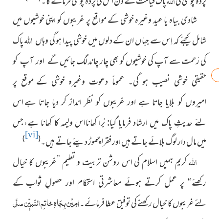
پردہ پوشی کی
پاک قیامت کے دن اس کی پردہ پوشی فرمائے گا۔
شادی بیاہ یا عید وغیرہ خوشی کے مواقع پر غریبوں کو اپنی خوشیوں
میں
اللہ
شامل کیجئے کہ اِس سے جہاں ان کے دلوں میں خوشی پیدا ہو گی
پاک
وہاں
کی رَحمت سے آپ کی خوشیوں کو بھی چار چاند لگ جائیں
گے اور آپ کو
حقیقی خوشی نصیب ہو گی۔ عموماً دعوت وغیرہ خوشی کے
موقع پر
امیروں کو بلایا جاتا ہے اور غریبوں کو نظر انداز کر دیا جاتا ہے
اس
جس
لئے حدیثِ پاک میں ارشاد فرمایا گیا: بُرا کھانااس ولیمہ کا کھانا ہے،
[vi]
)
(
میں مال دار لوگ بلائے جاتے ہیں اور فقرا چھوڑ دیئے جاتے ہیں۔
اللہ
کریم ہمیں اسلام کی اس روشن تربیت و تعلیم ”غریبوں کا
خیال
کے
رکھئے“ پر عمل کرتے ہوئے معاشرتی استحکام اور حصولِ ثواب
اٰمِیْن بِجَاہِ خاتمِ النّبیّٖن
صلَّی
لئے غریبوں کا خیال رکھنے کی توفیق عطا فرمائے۔