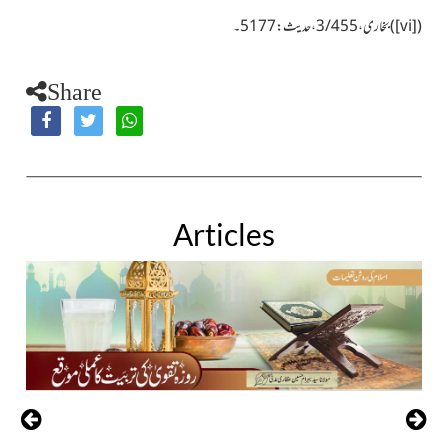
(
[vi]
)بخاری، 3/455، حديث:5177۔
Share
Articles