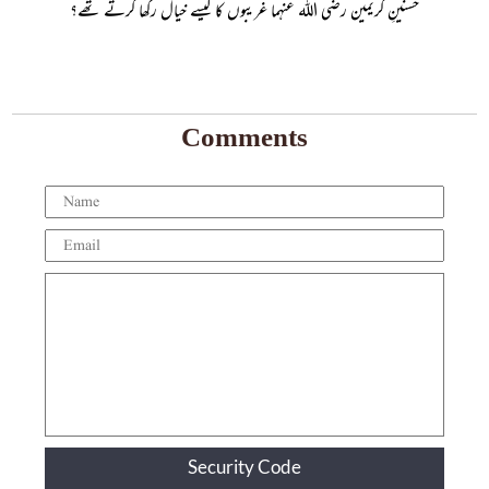
حسنینِ کریمین رضی اللہ عنہما غریبوں کا کیسے خیال رکھا کرتے تھے؟
Comments
Security Code