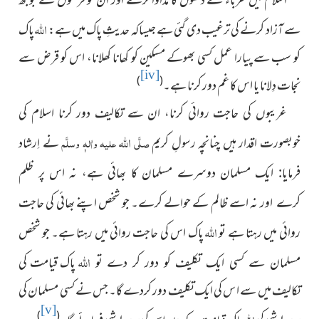
اسلام میں غُرباء کے دکھوں کا مداوا کرنے اور ان کو قرضوں کے
بوجھ
اللہ
سے آزاد کرنے کی ترغیب دی گئی ہے جیساکہ حدیثِ پاک میں ہے:
پاک
کو سب سے پیارا عمل کسی بھوکے مسکین کو کھانا کھلانا، اس کو قرض سے
[iv]
)
(
نجات دِلانا یا اس کا غم دور کرنا ہے۔
غریبوں کی حاجت روائی کرنا، ان سے تکالیف دور کرنا اسلام کی
اللہ
خوبصورت اقدار ہیں چنانچہ رسولِ کریم
صلَّی
علیہ واٰلہٖ وسلَّم
نے اِرشاد
فرمایا: ایک مسلمان دوسرے مسلمان کا بھائی ہے، نہ اس پر ظلم
اور نہ اسے ظالم کے حوالے کرے۔ جو شخص اپنے بھائی کی حاجت
کرے
اللہ
روائی میں رہتا ہے تو
پاک اس کی حاجت روائی میں رہتا ہے۔ جو
شخص
اللہ
پاک قیامت کی
مسلمان سے کسی ایک تکلیف کو دور کر دے تو
تکالیف میں سے ا س کی ایک تکلیف دور کردے گا۔ جس نے کسی
مسلمان کی
[v]
اللہ
)
(