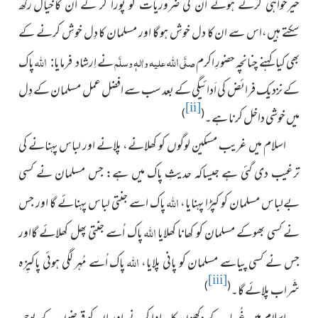
کا خیال رکھ
خیرخواہی کرتے ہوئے ان کی ضروریات کو پورا کر کے ان
سکتے ہیں،اس سے ان کا دل خوش ہو گا اور مسلمان کا دِل خوش کرنے کے
اللہ
اللہ
بھی کیا کہنے چنانچہ حضورِ اکرم
صلَّی
علیہ واٰلہٖ وسلَّم
نے
پاک
اِرشاد فرمایا:
کے نزدیک فرائض کی اَدائیگی کے بعد سب سے
افضل عمل مسلمان کے دِل
[ii]
)
(
میں خوشی داخل کرنا ہے۔
اسلام میں غریب مسکین لوگوں کو کھلانے، پلانے اور لباس پہنانے
کی
ترغیب دی گئی ہے جیساکہ حدیثِ پاک میں ہے: جس مسلمان نے کسی
اللہ
بےلباس مسلمان کو کپڑا پہنایا،
پاک اسے جنتی لباس پہنائے
گا اور جس
اللہ
نے کسی بھوکے مسلمان کو کھانا کھلایا
پاک اُسے جنتی پھل کھلائے گااور
اللہ
جس نے کسی پیاسے مسلمان کو پانی پلایا،
پاک اُسے مُہر لگی ہوئی پاکیِزہ
[iii]
)
(
شَراب پلائے گا۔