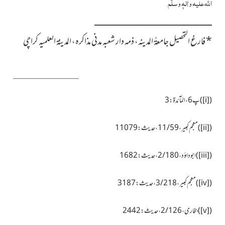
اللہ علیہ واٰلہٖ وسلَّم
ــــــــــــــــــــــــــــــــــــــــــــــــــــــــــــــــــــــــــــــ
*
فارغ التحصیل جامعۃُ المدینہ، ذمہ دار شعبہ مدنی مذاکرہ، المدینۃ العلمیہ کراچی
(
[i]
)پ6،المآئدۃ:3
(
[ii]
)معجم کبیر،11/59، حدیث:11079
(
[iii]
)ابوداؤد،2/180، حدیث:1682
(
[iv]
)معجم کبیر، 3/218، حدیث:3187
(
[v]
)بخاری، 2/126، حدیث:2442