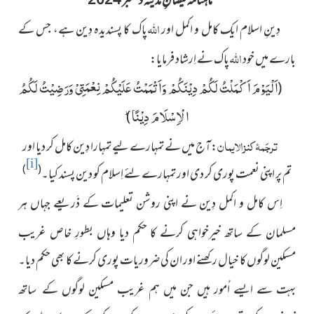
ماہنامہ فیضانِ مدینہ دسمبر 2024
اللہ
دِینِ اسلام ایک کامل و اکمل اور
پاک کا پسندیدہ دِین ہے، جس کے
اللہ
بارے میں خود
پاک نے اِرشاد فرمایا:
اَلْیَوْمَ اَكْمَلْتُ
لَكُمْ دِیْنَكُمْ وَاَتْمَمْتُ عَلَیْكُمْ نِعْمَتِیْ وَرَضِیْتُ لَكُمُ
(
الْاِسْلَامَ دِیْنًاؕ
)
ترجَمۂ کنزالایمان
:آج میں نے تمہارے لیے تمہارا دِین کامل کر دیا اور
[i]
)
(
تم پر اپنی نعمت پوری کر دی اور تمہارے لئے اِسلام کو دین پسند کیا۔
اِس کامل و اکمل دِین نے اپنی روشن تعلیمات کے ذَریعے جہاں
ہر
مسلمان کے ساتھ خیرخواہی کرنے کا حکم دیا وہاں بطورِ خاص غریب
مسکین لوگوں کا خیال رکھنے اور ان کی ضروریات پوری کرنے کا بھی حکم دیا۔
بہت سے ایسے اُمور ہیں جن میں ہم غریب مسکین لوگوں
کے ساتھ