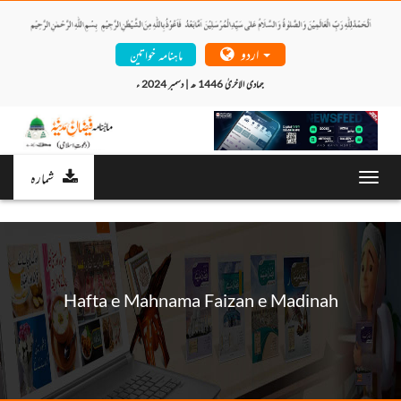
اردو
ماہنامہ خواتین
جمادی الاخریٰ 1446 ھ | دسمبر 2024 ء 
شمارہ
Toggl
navig
Hafta e Mahnama Faizan e Madinah