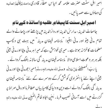
دامت بَرَکَاتُہمُ العالیہ
امیرِ اہلِ سنّت حضرت علامہ محمد الیاس عطّاؔر قادری
کی دعاؤں سے حصہ پائیں۔
امیرِ اہلِ سنت کا پیغام، طلبہ و اساتذہ کے نام
جامعاتُ المدینہ، مدارسُ المدینہ اور دارُالمدینہ میں پڑھنے اور پڑھانے والے
تمام مدنی بیٹو اور مدنی بیٹیو! ”ماہنامہ فیضانِ مدینہ“ میں بہت ہی دلچسپ
معلومات کا خزانہ ہوتاہے۔ میری خواہش ہے کہ میرا ہر مدنی بیٹا اور مدنی بیٹی
بلکہ ہر ہر دعوتِ اسلامی والا ”ماہنامہ فیضانِ مدینہ“کی سالانہ بکنگ کروائے۔
صلَّی اللہ علیہ واٰلہٖ وسلَّم!
یا ربَّ المصطفےٰ
جَلَّ جَلالُہ
و
میرا جو مدنی بیٹا اور مدنی
بیٹی اپنے لئے یا انفرادی کوشش کرکے دوسرے کے لئے ”ماہنامہ فیضانِ
مدینہ“کی بکنگ کروائے اسے دین و دنیا کی کامیابیاں عطا فرما اور پل صراط پر
گزرنے میں اسے آسانی نصیب فرما۔ اٰمِیْن بِجَاہِ خَاتَمِ النَّبِیّٖن
صلَّی اللہ علیہ واٰلہٖ
وسلَّم