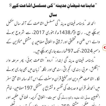
”ماہنامہ فیضانِ مدینہ“ کی مسلسل اشاعت کے 8
سال
الحمد للہ ”ماہنامہ فیضانِ مدینہ“ کی مسلسل اشاعت کے آٹھ سال مکمل
ہوچکے ہیں۔ ربیع الآخر1438ھ/ جنوری 2017ء سے شروع ہونے
والے اس علمی و تحقیقی اور تربیتی و اخلاقی مضامین پر مشتمل میگزین کے
دسمبر2024ء تک 97 شمارے جاری ہوچکے ہیں۔
”ماہنامہ فیضانِ مدینہ“کی ابتداءً ”اردو“ اشاعت ہوئی، پھر مرحلہ وار
”انگلش، عربی، ہندی، گجراتی، سندھی اور بنگلہ“ زبان میں بھی جاری ہونے
لگا۔ اشاعتِ علمِ دین اور تبلیغِ قراٰن و سنّت کے اس آٹھ سالہ اشاعتی سفر
میں اَلحمدُ لِلّٰہ قراٰن و حدیث کی تفسیر و تشریح پر مشتمل 197 مضامین، خاتم
النبیین
صلَّی اللہ علیہ واٰلہٖ وسلَّم
کی سیرت، اخلاقِ کریمہ، فضائلِ عظیمہ اور