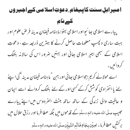
امیرِ اہلِ سنت کا پیغام، دعوتِ اسلامی کے اجیر وں
کے نام
پیارے اسلامی بھائیو اور اسلامی بہنو! ماہنامہ فیضانِ مدینہ فرض علوم اور
بہت ساری دلچسپ معلومات حاصل کرنے کا بہترین ذریعہ ہے، دعوتِ
اسلامی کے سبھی اجیر اسلامی بھائی اور بہنیں ضرور اس
کی سالانہ بکنگ
کروائیں۔
اے مولائے کریم!جو اسلامی بھائی اور بہن ”ماہنامہ فیضانِ مدینہ“کی اپنے
لئے یا انفرادی کوشش کرکے کسی اور کےلئے بکنگ
کروائے اسے ایمان
میں اپنے پیارے
و عافیت والی زندگی کے ساتھ ساتھ جنّتُ الفردوس
صلَّی اللہ علیہ واٰلہٖ وسلَّم
حبیب
کے قدموں میں جگہ عطا فرما اور رزقِ حلال میں
اٰمِیْن بِجَاہِ خَاتَمِ النَّبِیّٖن
برکتیں عطا فرما۔
صلَّی اللہ علیہ واٰلہٖ وسلَّم