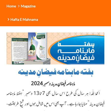
Home
Magazine
Hafta E Mahnama
ہفتہ ماہنامہ فیضانِ مدینہ
ماہنامہ فیضانِ مدینہ دسمبر 2024
اَلحمدُ لِلّٰہ! ہر سال کی طرح اس سال بھی 7تا13 دسمبر ”ہفتۂ ماہنامہ
فیضانِ مدینہ“ منایا جارہا ہے۔ آپ بھی اس میں شامل ہوں
اور شیخِ طریقت،