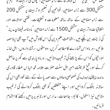
خصائصِ عظمیٰ پر مشتمل 250 سے زائد مضامین، بچوں کی تربیت و تعلیم پر
مشتمل300 سے زائد مضامین، خواتین کی تعلیم و تربیت پر مشتمل 200
سے زائد مضامین کے ساتھ ساتھ معلومات و تحقیقات، فقہی سوالات اور
اخلاقیات و تربیت پر مشتمل 1500 سے زائد مضامین ”ماہنامہ فیضانِ مدینہ“
کی زینت بن چکے ہیں۔اشاعتِ علمِ دین کی اس کاوش میں آپ بھی اپنا حصہ
ملائیں، ہر ماہ اس شمارے کا مطالعہ کریں، دوستوں، رشتہ داروں، اہلِ خانہ
اور بچّوں کو اس کے پڑھنے کی ترغیب دلائیں۔ ہر ماہ پابندی سے گھر پر حاصل
کرنے اور شیخِ طریقت امیرِ اہلِ سنّت حضرت علامہ محمد الیاس عطّار قادری
دامت بَرَکَاتُہمُ العالیہ
کی خصوصی دعاؤں سے حصہ پانے کے لئے خود بھی اس کی
سالانہ بکنگ کروائیں اور اپنے متعلقین کو بھی بکنگ کروانے کی ترغیب
دلائیں نیز اسکول، کالجز، جامعات، مدارس اور لائبریریز میں رکھنے کا اہتمام
فرمائیں۔