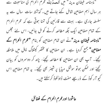
اَلحمدُ لِلّٰہ
”ماہنامہ فیضانِ مدینہ“ میں
محرم الحرام کی مناسبت سے
ہر سال اَہم مضامین شامل کئے جاتے ہیں۔ گذشتہ سات سال سے یہ
سلسلہ جاری ہے۔ بہت سے قارئین کی تمنا ہوتی ہے کہ محرم الحرام
کے تمام مضامین ایک جگہ مطالعہ کرنے کو مل جائیں، اس لئے مجلس
”ماہنامہ فیضانِ مدینہ“
نے ان تمام مضامین کو بنام
”محرم الحرام کے
مضامین“
جمع کردیا ہے۔ ان مضامین کا مختصر کیٹلاگ ذیل میں ملاحظہ
کیجئے۔ آپ بھی ان مضامین کا مطالعہ کیجئے، پڑھ کر دوسروں کو بیان
کیجئے اور ممکن ہوتو سوشل میڈیا پر شیئر بھی کیجئے۔ یہ تمام مضامین اس
کیو آر کوڈ کے ذریعے مفت ڈاؤنلوڈ کرسکتے ہیں۔
عاشورا اورمحرم الحرام کے فضائل