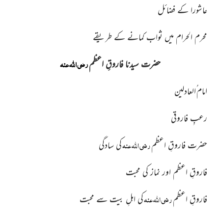
عاشورا کے فضائل
محرم الحرام میں ثواب کمانے کے طریقے
رضی اللہ عنہ
حضرت سیدنا فاروقِ اعظم
امام ُالعادلین
رعبِ فاروقی
رضی اللہ عنہ
حضرت فاروقِ اعظم
کی سادگی
فاروقِ اعظم اور نماز کی محبت
رضی اللہ عنہ
فاروقِ اعظم
کی اہلِ بیت سے محبت