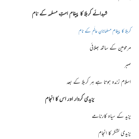
شہدائے کربلا کا پیغام امتِ مسلمہ کے نام
کربلا کا پیغام مسلمانانِ عالَم کے نام
مرحومین کے ساتھ بھلائی
صبر
اسلام زندہ ہوتا ہے ہر کربلا کے بعد
یزیدی کردار اور اس کا انجام
یزید کے سیاہ کارنامے
یزیدی لشکر کا انجام