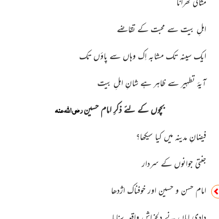
مثالی گھرانا
اہلِ بیت سے محبت کے تقاضے
ایک سینہ تک مشابہ اِک وہاں سے پاؤں تک
آیۂ تطہیر سے ظاہر ہے شانِ اہلِ بیت
رضی اللہ عنہ
بچوں کے لئے ذکرِ امام حسین
فیضانِ مدینہ میں کیا سیکھا؟
جنتی جوانوں کے سردار
امام حسن و حسین اور خوفناک اژدھا
دادی اماں نے دلخراش واقعہ سنایا