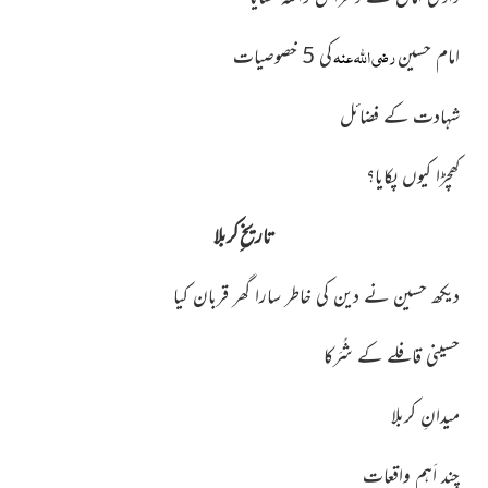
رضی اللہ عنہ
امام حسین
کی 5 خصوصیات
شہادت کے فضائل
کھچڑا کیوں پکایا؟
تاریخ ِکربلا
دیکھ حسین نے دین کی خاطر سارا گھر قربان کیا
حسینی قافلے کے شُرَکا
میدانِ کربلا
چند اَہم واقعات