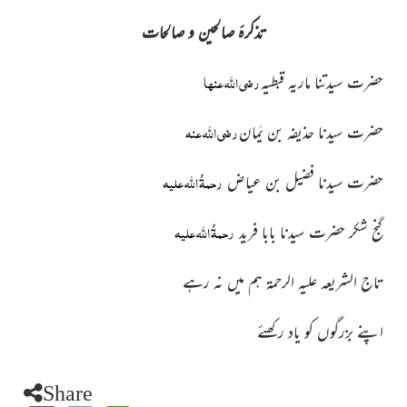
تذکرۂ صالحین و صالحات
رضی اللہ عنہا
حضرت سیدتنا ماریہ قبطیہ
رضی اللہ عنہ
حضرت سیدنا حذیفہ بن یَمان
رحمۃُ اللہ علیہ
حضرت سیدنا فضیل بن عیاض
رحمۃُ اللہ علیہ
گنج شکر حضرت سیدنا بابا فرید
تاج الشریعہ علیہ الرحمۃ ہم میں نہ رہے
اپنے بزرگوں کو یاد رکھئے
Share