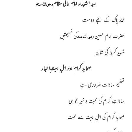
رضی اللہ عنہ
سید الشہداء امام عالی مقام
اللہ
پاک کے سچے دوست
رضی اللہ عنہ
حضرت امام حسین
کی نصیحتیں
شہیدِ کربلا کی شان
صحابۂ کرام اور اہلِ بیت ِاطہار
تعظیمِ سادات ضروری ہے
ساداتِ کرام کی محبت و خیر خواہی
صحابۂ کرام کی اہلِ بیت سے محبت