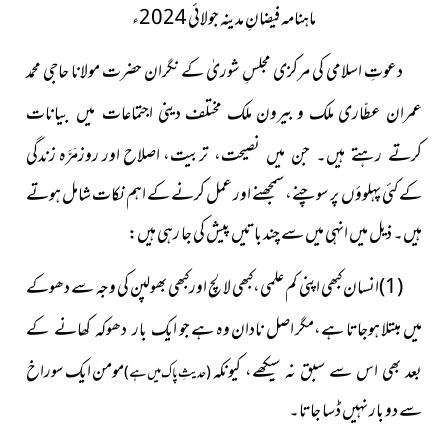
ماہنامہ فیضانِ مدینہ جولائی 2024ء
دعوتِ اسلامی کی مرکزی مجلسِ شوریٰ کے نگران حضرت مولانا
حاجی محمد
عمران عطّاری ملک و بیرون ملک مختلف دینی
اجتماعات میں بیانات
اصلاح اور روزمَرَّہ زندگی
کرتے رہتے ہیں۔ جن میں نصیحت، تربیت،
کے کئی پہلوؤں پر سوچنے، سمجھنے اور عمل کرنے کے اہم نکات شامل ہوتے
ہیں۔ ذیل میں انہی میں سے چند باتیں پیش کی جا رہی ہیں:
(1)انسان کبھی اپنی کم علمی،کبھی لالچ اورکبھی بھولپن کی وجہ سے دھوکے
میں مبتلا ہوجاتا ہے،مگر اصل نادان وہ ہے جو
ایک بار دھوکہ کھانے کے
مومن ایک سوراخ
بعد بھی اس سے سبق نہ سیکھے، کیونکہ
(حدیثِ پاک میں ہے)
سے دو بار نہیں ڈسا جاتا۔