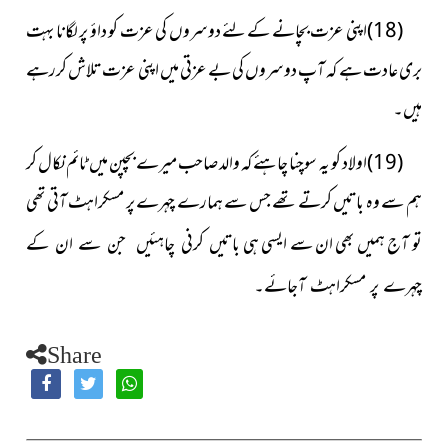
(18)اپنی عزت بچانے کے لئے دوسروں کی عزت کو داؤ پر لگانا بہت
بری عادت ہے کہ آپ دوسروں کی بے عزتی میں اپنی عزت تلاش کررہے
ہیں۔
(19)اولاد کو یہ سوچنا چاہئے کہ والد صاحب میرے بچپن میں ٹائم نکال کر
ہم سے وہ باتیں کرتے تھے جس سے ہمارے چہرے پر مسکراہٹ آتی تھی
تو آج ہمیں بھی ان سے ایسی ہی
باتیں کرنی چاہئیں جن سے ان کے
آجائے۔
چہرے پر مسکراہٹ
Share