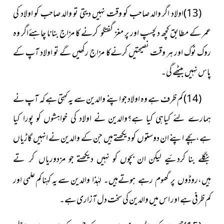
(13)اولاد اگر والد صاحب کو وقت نہیں دیتی تو والد صاحب کو اولاد کی
عمر کے مطابق کچھ دلچسپ اور پر مغز گفتگو
کرنے کا مزاج بنانا چاہئےاگر وہ
روک ٹوک اور ہر وقت نصیحتیں کرنےکا مزاج رکھیں گے تو اولاد آپ کے
پاس نہیں بیٹھے گی۔
(14) کم ظرف ہے وہ اولاد جو اپنے والدین سے یہ کہتی ہے کہ آپ نے
ہمارے لئے کیاہی کیا ہے؟والدین نے اولاد کی خواہشوں کو پورا کیا
ہے،بچے اپنے ان دوستوں کو دیکھتے ہیں جن کے والدین نے انہیں گاڑیاں
بنگلے بنا کردئیے لیکن ان بچوں کو نہیں دیکھتے جو
مزدوریاں کر تے
سے یہ کہنا کم علمی اور
ہیں،روڈوں پر گھوم رہے ہوتےہیں۔ لہٰذا والدین
کم ظرفی ہے اور اس میں والدین کی سخت دل آزاری ہے۔