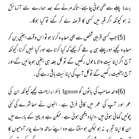
پہلے سے
ہونی چاہئے،تاکہ مرنے
کے بعد ہمارے
لئے آزمائش
لکھی
بات)
نہ ہو کیونکہ اگر قبر میں کسی کا قرضہ لے کر گئے تو کیا ہوگا۔
(5) جب کسی قریبی شخص سے بھی معاہدہ کرنا ہو تو اس وقت اجنبی بن کر
معاہدہ کیجئے اورپہلے ہی یہ طے کرلیجئے کہ کیا کرنا ہے اور کیا نہیں کرنا،کیونکہ
آج اگر اپنائیت والا ماحول رکھیں گے تو کل جلد ہی اجنبی ہوجائیں گےاور
آج اجنبیت رکھیں گے تو کل آپ کی اپنائیت باقی رہے گی۔
(6)والد صاحب کی باتوں کو
مت کیجئے
کیونکہ ان کی
Ignore
(نظر انداز)
کی کئی
عمر اور آپ کی عمر میں کافی فرق ہے، انہوں نے معاشرے
چوٹیں کھائی ہوئی ہیں،دنیا دیکھی ہوئی ہے،ممکن ہے ہر چیز کے بارے میں
ان کا اپنا تجربہ نہ ہو لیکن ہوسکتا ہے وہ اپنے ساتھ والے چار آدمیوں کا