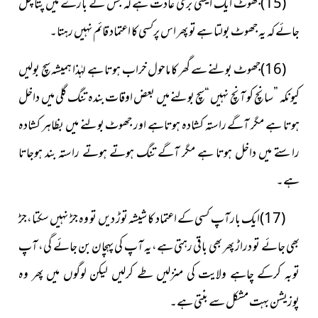
(15)جھوٹ ایک ایسی بری عادت ہے کہ جس کے بارے
میں پتا چل
جائے کہ یہ جھوٹ بولتا ہے تو پھر اس پرکسی کا اعتماد قائم نہیں رہتا۔
(16)جھوٹ بولنے سے گھر کا ماحول خراب ہوتا ہے لہٰذا ہمیشہ سچ بولیں
کیونکہ ”سانچ کو آنچ نہیں “سچ بولنے میں بعض اوقات بندہ تنگ گلی میں داخل
ہوتا ہے مگر آگے راستہ کشادہ ہوتاہے اور جھوٹ بولنے میں بظاہر کشادہ
راستے میں داخل ہوتا ہے مگر آگے تنگ ہوتے ہوتے راستہ بند ہوجاتا
ہے۔
(17)ایک بارآپ کسی کے اعتماد کا شیشہ توڑ دیں تو وہ جڑ نہیں سکتا،جڑ
بھی جائے تو دراڑ پھر بھی باقی رہتی ہے،یہ آپ کی پہچان بن جائے گی، آپ
توبہ کرکے چاہے ولایت کی منزلیں طے کرلیں لیکن لوگوں میں پھر وہ
پوزیشن بہت مشکل سے بنتی ہے۔