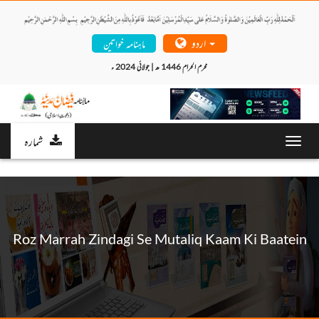
اردو
ماہنامہ خواتین
محرم الحرام 1446 ھ | جولائی 2024 ء 
شمارہ
Toggl
navig
Roz Marrah Zindagi Se Mutaliq Kaam Ki Baatein