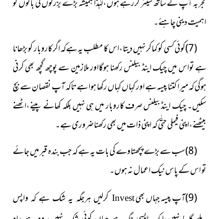
تجربہ آپ کے ساتھ شیئر کررہے ہوں،لہٰذا ہمیشہ بڑے بزرگوں کی باتوں کو
اہمیت دینی چاہئے۔
(7)کوئی کسی کو کماکر نہیں دیتا،اس کا مطلب یہ ہےکہ اگر کاروبار
کو بڑھانا
ہے تواس میں چیک اینڈ بیلنس رکھنا ہوگااور ملازمین سے پوچھ گچھ بھی کرنی
ہوگی کہ میرا کتنا پیسہ ہے اور کہاں کہاں رکھا ہوا ہے تاکہ آپ نقصان سے بچ
سکیں۔ چیک اینڈ بیلنس صرف کاروبار میں ہی نہیں بلکہ کھانے پینے،اٹھنے
بیٹھنے،اپنی فیملی حتّٰی کہ اپنی ذات میں بھی رکھنا ضروری ہے۔
(8)سب سے بڑے پچھتاوے کی بات یہ ہے کہ جب بندہ قبر میں جائے
تو اس کے پاس نیک اعمال نہ ہوں۔
(9)آپ پیسہ جہاں بھی
کرلیں ہرجگہ یہ شک ہے کہ واپس
Invest
ملے گا یا نہیں،ایک ایسی جگہ ہے جہاں کوئی شک نہیں، وہ ہے راہِ