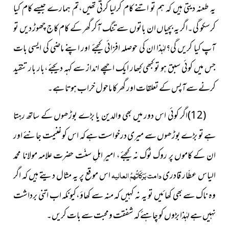
یہ طعنہ دیتی ہیں کہ ہم تو اتنے کام کرلیا کرتی تھیں،تم ہمارے جیسے کام کیا
کرسکو گی۔اگر یہ بچیاں ان باتوں سے تنگ آکر گھر کے کام کاج چھوڑ دیں تو
آپ کیا کریں گی؟لہٰذا ان کی حوصلہ افزائی کیجئے اور اپنے ماضی کی ایسی بات
جس میں کوئی سبق ہو تو کبھی کبھار ایک اچھے انداز سے کہہ دیجئے،بار بار تنقید
کرنے سےآپس کے تعلقات اور گھر کا ماحول خراب ہوتا ہے۔
(12)اگر کوئی اس دور میں بھی والدین یا بڑے بوڑھوں کے ساتھ رہتا
ہے تو بڑے بوڑھوں سے میری درخواست ہے کہ اس کو غنیمت جانئے اور
ان کے کاموں پر روک ٹوک نہ کیجئے، امیرِ اہلِ سنّت حضرت علامہ مولانا محمد
الیاس عطّار قادری
دامت بَرَکَاتُہمُ العالیہ
اس موقع پر یہ مثال دیتے ہیں کہ اگر
وہ ناک سے بھی کھائیں تو یہ نہ کہیں کہ منہ سے کھاؤ،کیونکہ اب اتنی برداشت
نہیں ہے لہٰذا بڑوں کو چاہئے کہ شفقت ومحبت سے بات کریں۔