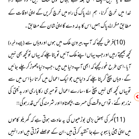
اللہ
پاک کی راہ میں خرچ کریں گے اپنی اوقات کے
خدا میں خرچ کرنا، ہم
اللہ
مطابق مگر
پاک ہمیں اس کا بدلہ دے گا اپنی شان کے مطابق۔
(10)فرض کیجئے کہ آپ بیرونِ ملک میں ہوں اوروہاں سے
(پیسےوغیرہ)
کچھ بھیجتے رہیں اورجب یہاں اپنے ملک آئیں تو پتا چلے کہ یہاں تو کچھ بھی نہیں
آیا،اسی طرح غورکیجئے کہ ابھی آپ دنیا میں ہیں،جب دنیا چھوڑ کر چلے جائیں
گے، وہاں پہنچ کر پتا چلے کہ دنیامیں جو نیک اعمال میں کرتا رہا اس میں سے
تویہاں کچھ بھی نہیں پہنچ سکا،سارے اعمال تو میری رکایاری اور بدنیتی کی
نذر ہوگئے، تواس وقت کی حسرت، پچھتاوا اور شرمندگی کس قدر ہوگی!!
(11)گھر کی بعض بڑی بوڑھیوں کی یہ عادت ہوتی ہے کہ گھریلو کاموں
میں اپنی بیٹی یا بہو پر بےجا تنقید کرتی ہیں،ان کے حوصلے توڑتی ہیں اور انہیں