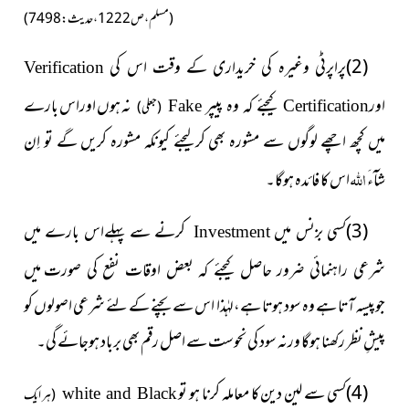
(مسلم، ص1222، حدیث : 7498 )
(2)پراپرٹی وغیرہ کی خریداری کے وقت اس کی
Verification
نہ ہوں اوراس بارے
اور
کیجئے کہ وہ پیپر
Certification
Fake
(جعلی)
میں کچھ اچھے لوگوں سے مشورہ بھی کرلیجئے کیونکہ مشورہ کریں گے تو اِن
اللہ
شآءَ
اس کا فائدہ ہوگا۔
(3)کسی بزنس میں
کرنے سے پہلےاس بارے
میں
Investment
میں
شرعی راہنمائی ضرور حاصل کیجئے کہ بعض اوقات نفع کی صورت
جوپیسہ آتا ہے وہ سود ہوتا ہے،لہٰذا اس سے بچنے کے لئے شرعی اصولوں کو
پیشِ نظر رکھنا ہوگا ورنہ سود کی نحوست سے اصل رقم بھی برباد ہوجائے گی۔
(4)کسی سے لین دین کا معاملہ کرنا ہو تو
Black
and
white
(ہر ایک