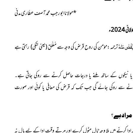
*
مولاناابو رجب محمد آصف عطّاری مدنی
 2024ء
يُقْضٰي عَنْهُ
ترجمہ :مؤمن کی روح قرض کی وجہ سے مُعَلَّق (یعنی لٹکی) رہتی ہے
ے یا نیکوں کے ساتھ ملنے یا درجات حاصل کرنے سے روکی جاتی ہے۔
انے سے روکی جائے گی جب تک کہ قرض کی معافی یا کوئی اور صورت
راد ہے ؟
 کرنے میں بلا وجہ ٹال مٹول کرے اور مرتے وقت ادا کے لیے مال نہ