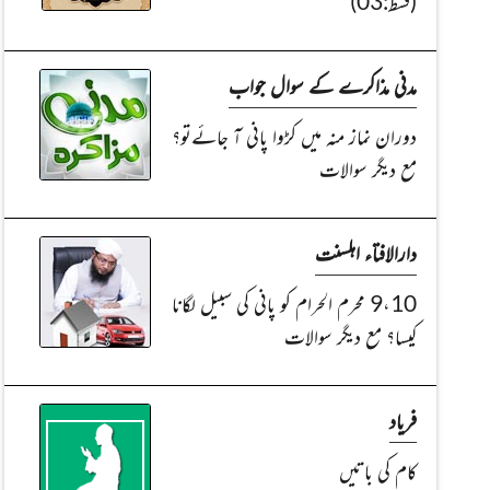
(قسط:03)
مدنی مذاکرے کے سوال جواب
دوران نماز منہ میں کڑوا پانی آ جائےتو؟
مع دیگر سوالات
دارالافتاء اہلسنت
9،10 محرم الحرام کو پانی کی سبیل لگانا
کیسا؟ مع دیگر سوالات
فریاد
کام کی باتیں