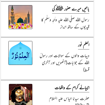
باتیں میرے حضور ﷺ کی
رسول اللہ صلَّی اللہ علیہ واٰلہٖ وسلَّم کا
قیدیوں کے ساتھ انداز
العلم نور
دیہات والوں کے سوالات اور رسولُ
اللہ کے جوابات(آٹھویں اور آخری
قسط)
انبیائے کرام کے واقعات
حضرت سیدنا الیاس علیہ السّلام