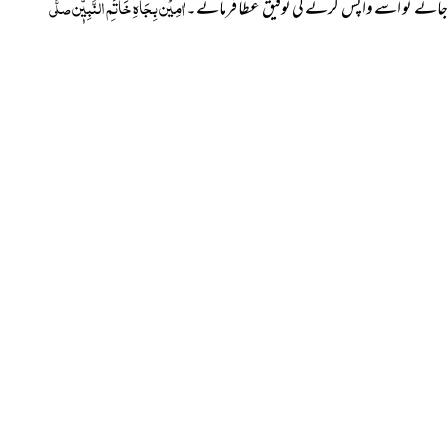
اٰمِیْن بِجَاہِ خَاتَمِ النَّبِیّٖن
جائے تو اسے واپس کرنے کی توفیق عطا فرمائے۔
صلَّی