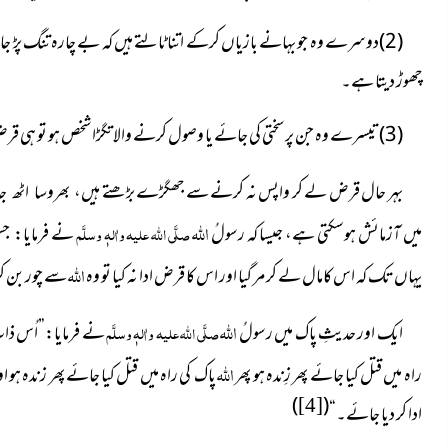
(2)دوسرے وہ جو بہانے بازیاں کرکے اتنا ٹالتے ہیں کہ بے چارہ تنگ پڑ جاتا
چھوڑ دیتا ہے۔
(3)تیسرے وہ جن پر سختی کی جائے یا وصول کرنے والا تگڑا شخص ہو تو ہی قرض واپس کرتے ہیں۔
بہر حال قرض لے کر واپس نہ کرنے سے جھگڑے بڑھتے
ہیں، بھروسا اٹھ 
اللہ
میں آزمائش ہوسکتی ہے، جیسا کہ رسولُ
صلَّی اللہ علیہ واٰلہٖ وسلَّم
نے فرمایا: ج
اللہ
يہاں تک کہ اس کامال لے کر مر گيا اور اس کا قرض ادا نہ کيا تو وہ
سے چور بن کر
اللہ
ایک اور حدیثِ پاک میں رسولُ
صلَّی اللہ علیہ واٰلہٖ وسلَّم
نے فرمایا:”اُس ذات
اللہ
راہ میں قتل کیا جائے پھر زِندہ ہو پھر
پاک کی راہ میں قتل کیا جائے پھر زندہ ہو ا
)
(
[4]
ادا کر دیا جائے۔“