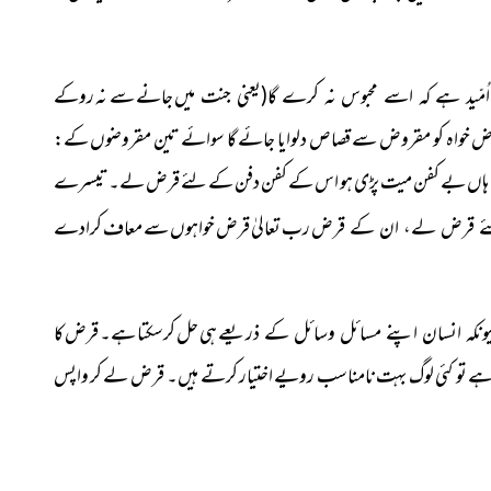
جانے سے نہ روکے
ّید ہے کہ اسے محبوس نہ کرے گا(یعنی جنت میں
ں قرض خواہ کو مقروض سے قصاص دلوایا جائے گا سوائے تین مقروضوں کے:
ے ہاں بے کفن میت پڑی ہو اس کے کفن دفن کے لئے قرض لے۔ تیسرے
رب تعالیٰ قرض خواہوں سے معاف کرادے
لئے قرض لے، ان کے قرض
ہی حل کرسکتا ہے۔ قرض کا
ونکہ انسان اپنے مسائل وسائل کے ذریعے
 ہے تو کئی لوگ بہت نامناسب رویے اختیار کرتے ہیں۔ قرض لے کر واپس