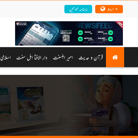
اردو
ماہنامہ خواتین
قرآن و حدیث
امیرِ اہلسنت
دار الافتا اہل سنت
اسلامی 