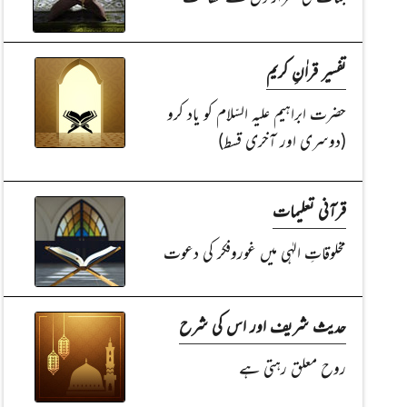
تفسیر قراٰنِ کریم
حضرت ابراہیم علیہ السّلام کو یاد کرو
(دوسری اور آخری قسط)
قرآنی تعلیمات
مخلوقاتِ الہٰی میں غوروفکر کی دعوت
حدیث شریف اور اس کی شرح
روح معلق رہتی ہے