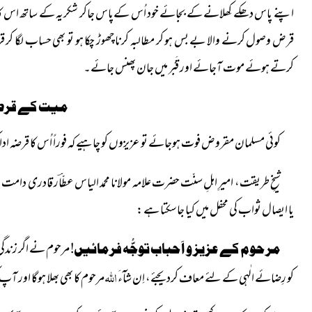
اپنے پاس دھکے کِھلانے کے بجائے خود اُس کےپاس جاکر شکریہ کے ساتھ اس کا
قرض وصول کرنے والا بے بس ہو کر مطالبہ کرنا چھوڑ چکا ہو تو بھی حساب لگا کر قر
کرتے ہوئے موت آجائے اور قَبْر میں جان پھنس جائے۔
میت کے قرض 
کوئی مسلمان مقروض فوت ہوجائے تو عزیزوں کو چاہیے کہ فوراً اُس کا قرضہ ادا
شیخِ طریقت، امیرِ اہلِ سنّت حضرت علامہ مولانا محمد الیاس عطّاؔر قادری
دامت بَرَ
یا ایصال ثواب کی محفل میں کیا جاسکتا ہے :
مرحوم نے اگر زندگی
مرحوم کے عزیز و اَحباب توجُّہ فرمائیں!
اللہ
کو رِضائے الٰہی کے لئے معاف کردیجئے، اِن شآءَ
مرحوم کا بھی بھلا ہوگا اور آ