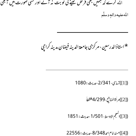
اللہ
کرے کہ ہمیں کبھی قرض لینے کی نوبت نہ آئے اور کسی صورت میں آبھی 
اللہ علیہ واٰلہٖ وسلَّم
ــــــــــــــــــــــــــــــــــــــــــــــــــــــــــــــــــــــــــــــ
*
استاذ المدرسین، مرکزی جامعۃ المدینہ فیضانِ مدینہ کراچی
(
)ترمذی ،2/341،حدیث:1080
[1]
(
)مراٰۃ المناجیح،4/299ملتقطاً
[2]
(
)المعجم الاوسط،1/501،حدیث:1851
[3]
(
)مسند امام احمد8/348،حدیث:22556
[4]