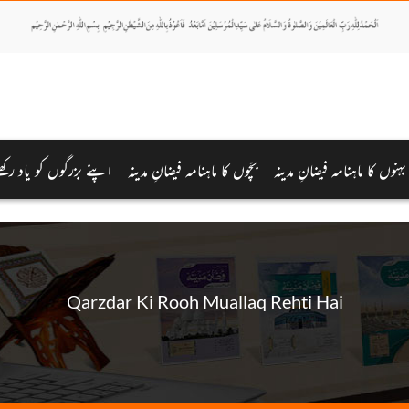
بہنوں کا ماہنامہ فیضانِ مدینہ
بچّوں کا ماہنامہ فیضانِ مدینہ
اپنے بزرگوں کو یاد رکھ
Qarzdar Ki Rooh Muallaq Rehti Hai