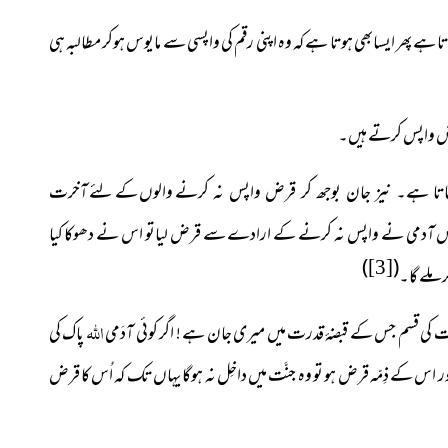
 ہے پھر ایسابھی ہوتا ہے کہ وہ اپنی رقم کی واپسی سے مایوس ہوکر مطالبہ ہی
والوں کے لئے آخرت
جاتا ہے۔ نیز جان بوجھ کر قرض واپس نہ کرنے
س آدمی نے واپس نہ کرنے کے ارادے سے قرض لياتو اس نے دھوکا کيا
)
(
[3]
 ملے گا۔
اللہ
 کی قسم جس کے قبضۂ قدرت میں میری جان ہے ! اگر کوئی آدَمی
پاک کی
ور اس کے ذِمّہ قرض ہو تو وہ جنَّت میں داخِل نہ ہوگا یہاں تک کہ اُس کا قرض