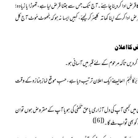
قرض ادا کردینا چاہئے۔آج تک جس سے جتنا قرض لیا ہے،تھوڑا یا زیادہ!
ض ادا کرکے اپنا کھاتہ کلیئرکرلیجئے، کہیں ایسا نہ ہو کہ جُھوٹ مُوٹ آج کل
کا اعلان
 کردیں تاکہ مرحوم کے لئے قبر میں آسانی ہو۔
نے ایک اعلان ترتیب دیا ہے، حسبِ موقع نمازِ جنازہ کے وقت
کَاتُہمُ العالیہ
 میں کبھی آپ کی دل آزاری یا حق تَلَفی کی ہو یا آپ کے مقروض ہوں تو ان
)
(
[6]
پ کو بھی ثواب ملے گا۔