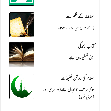
اسلاف کے قلم سے
ماہ محرم کی خیرات و حسنات
کتاب زندگی
اپنی غلطی مان لیجئے
اسلام کی روشن تعلیمات
حفظِ مراتب کا خیال کیجئے(دوسری اور
آخری قسط)