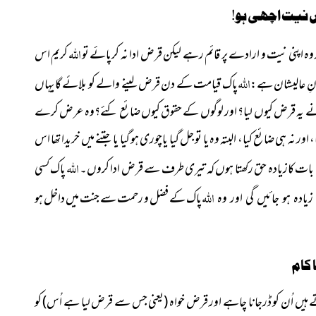
 نیت اچھی ہو!
اللہ
وہ اپنی نیت و ارادے پر قائم رہے لیکن قرض ادا نہ کرپائے تو
کریم اس
اللہ
انِ عالیشان ہے:
پاک قيامت کے دن قرض لينے والے کو بلائے گا يہاں
و نے يہ قرض کيوں ليا؟ اور لوگوں کے حقوق کيوں ضائع کئے؟وہ عرض کرے
نہ ہی ضائع کيا، البتہ وہ يا تو جل گيا ياچوری ہو گيا يا جتنے میں خريدا تھا اس
اللہ
بات کازيادہ حق رکھتا ہوں کہ تیری طرف سے قرض ادا کروں۔
پاک کسی
اللہ
پاک کے فضل و رحمت
سے جنت میں داخل ہو
يادہ ہو جائيں گی اور وہ
 کام
 ہیں اُن کو ڈرجانا چاہے اور قرض خواہ (یعنی جس سے قرض لیا ہے اُس) کو