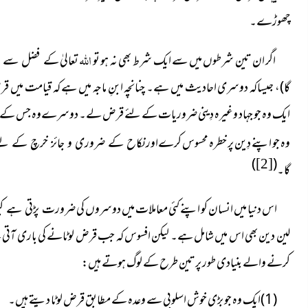
چھوڑے۔
اللہ
اگر ان تین شرطوں میں سے ایک شرط بھی نہ ہو تو
تعالیٰ
کے فضل سے اُم
گا)، جیساکہ دوسری احادیث میں ہے۔ چنانچہ ابنِ ماجہ میں ہے کہ قیامت می
ایک وہ جو جہاد وغیرہ دِینی ضروریات کے لئے قرض لے۔ دوسرےوہ جس ک
وہ جو اپنے دِین پر خطرہ محسوس کرےاور
نکاح کے ضروری و جائز خرچ کے 
)
(
[2]
گا۔
اس دنیا میں انسان کو اپنے کئی معاملات میں دوسروں کی
ضرورت پڑتی ہے کی
لین دین بھی اس میں شامل ہے۔ لیکن افسوس کہ جب قرض لوٹانے کی باری آتی
کرنے والے بنیادی طور پر تین طرح کے لوگ ہوتے ہیں:
(1)ایک وہ جو بڑی خوش اسلوبی سے وعدہ کے مطابق قرض لوٹا دیتے ہیں۔