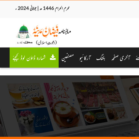
محرم الحرام 1446 ھ | جولائی 2024 ء
ئے
آخری صفحہ
بکنگ
آرکائیو
مصنفین
شمارہ ڈاؤن لوڈ کیجئے