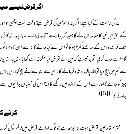
اگر قرض لینے میں
اللہ
کی رحمت کے کیا کہنے! اگر بندۂ مؤمن کی قرض لیتے وقت نیت اچھی ہو اور 
کے حق میں خیر کا معاملہ فرمائے گا جیسا کہ پیارے آقا
صلَّی اللہ علیہ واٰلہٖ وسلَّم
کا فرم
تک کہ بندہ اس کے سامنے کھڑا ہو گا تو اس سے کہاجائے گا:اے ابنِ آدم! تُ
گا:اے رب کریم! تو جانتاہے کہ میں نے قرض ليا مگرنہ اسے کھايا ،نہ پيا، نہ پہنا، اور 
اللہ
سے کم میں بيچ ديا تو
پاک ارشاد فرمائے گا: ميرے بندے نے سچ کہا، میں اس 
چیز کو بلائے گااور اسے اس کے ترازو میں رکھے گا لہٰذا اس کی نيکياں
برائيوں سے ز
)
(
[5]
جائے گا۔
کرنے کا
محترم قارئین! قرض بہت بڑا بوجھ ہےجو لوگ ادائے قرض میں ٹالَم ٹول کرتے