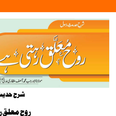
شرح حدیث
روح معلق 