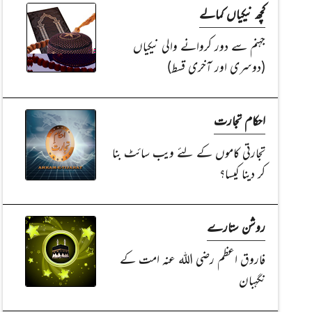
کچھ نیکیاں کمالے
جہنم سے دور کروانے والی نیکیاں
(دوسری اور آخری قسط)
احکام تجارت
تجارتی کاموں کے لئے ویب سائٹ بنا
کر دینا کیسا؟
روشن ستارے
فاروق اعظم رضی اللہ عنہ امت کے
نگہبان