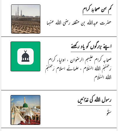
کم سِن صحابۂ کرام
حضرت عبداللہ بن حنظلہ رضی اللہ عنہما
اپنے بزرگوں کو یاد رکھئے
صحابہ کرام علیہم الرضوان ، اولیاء کرام
رَحِمَہُمُ اللہُ السَّلَام ، علمائے اسلام رَحِمَہُمُ
اللہُ السَّلَام
رسول اللہ کی غذائیں
سَتّو