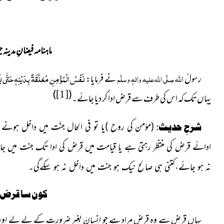
ماہنامہ فیضانِ مدینہ جولائی
اللہ
نَفْسُ الْمُؤْمِنِ مُعَلَّقَةٌ بِدَيْنِهٖ حَتّٰى 
رسولُ
صلَّی اللہ علیہ واٰلہٖ وسلَّم
نے فرمایا:
)
(
[1]
یہاں تک کہ اس کی طرف سے قرض ادا کر دیا جائے۔
شرحِ حدیث:
(مؤمن کی روح )یا تو فی الحال جنّت میں داخل ہون
ادائے قرض کی منتظر رہتی ہے یا قیامت میں قرض کی ادا تک جنت میں ج
نہ ہو جائے،کتنی ہی صالح نیک ہو جنت میں داخل نہ ہو سکےگی۔
کون سا قرض م
یہاں قرض سے وہ قرض مراد ہے جو انسان بغیر ضرورت کے لے لے اور ادا