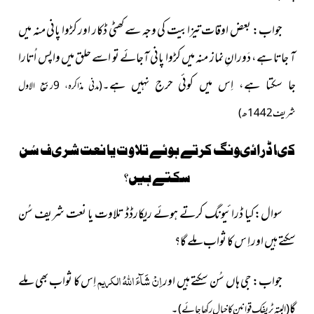
جواب: بعض اوقات تیزابیت کی وجہ سے کھٹی ڈکار اور کڑوا پانی منہ میں
آ جاتا ہے، دَورانِ نماز منہ میں کڑوا پانی آجائے تو اسے حلق میں واپس اُتارا
جا سکتا ہے، اِس میں کوئی حرج نہیں ہے۔
(
مدنی مذاکرہ، 9ربیع الاول
شریف 1442ھ)
کىا ڈرائىونگ کرتے ہوئے تلاوت یا نعت شرىف سُن
سکتے ہ
ی
ں؟
سوال:کىا ڈرائىونگ کرتے ہوئے ریکارڈڈ تلاوت یا نعت شرىف سُن
سکتے ہىں اور اِ س کا ثواب ملے گا؟
اِنْ شَآءَ اللہُ الکریم
جواب: جی ہاں سُن سکتے ہیں اور
اِس کا ثواب بھى ملے
گا
۔
(البتہ ٹریفک قوانین کا خیال رکھا جائے)