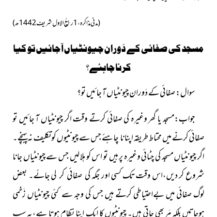
(
مدنی مذاکرہ، 1ربیعُ الاول شریف 1442ھ)
مسجد کی صفائی کے دَوران چیونٹیاں آ جائیں تو کیا
کرنا چاہئے؟
سوال: صفائی کے دَوران چیونٹیاں آ جائیں تو؟
جواب:مسجد یا گھر وغیرہ کی صفائی کرتے وقت اگر چیونٹیاں
آ جائیں تو
صفائی کرنے میں محتاط طریقہ اپنانا چاہئے جس سے چیونٹیوں کو تکلیف نہ پہنچے۔
اگر چیونٹیاں مسجد کی چٹائی وغیرہ پر ہیں تو اس کو ہلا لیں جس سے چیونٹیاں جانا
شروع کر دیں،اس وقت تک کسی اور جگہ کی صفائی کر لی جائے۔ بعض
لوگ صفائی میں بےاحتیاطی کرتے ہیں جس کی وجہ سے کئی چیونٹیاں زَخمی
ہوجاتیں بلکہ مَر بھی جاتی ہیں۔ چیونٹیوں کا ایک اپنا نظام ہوتا ہے،یہ سب