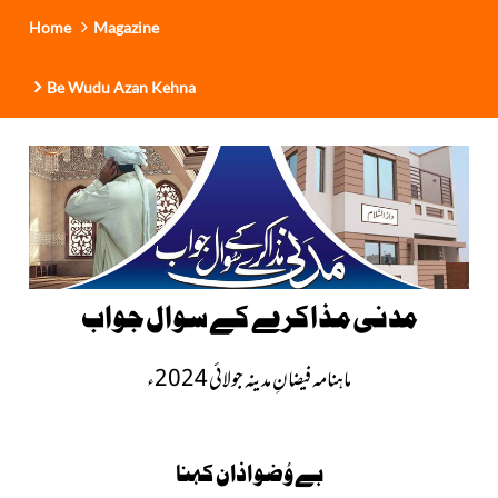
Home
Magazine
Be Wudu Azan Kehna
مدنی مذاکرے کے سوال جواب
ماہنامہ فیضانِ مدینہ جولائی 2024ء
بے وُضو اذان کہنا