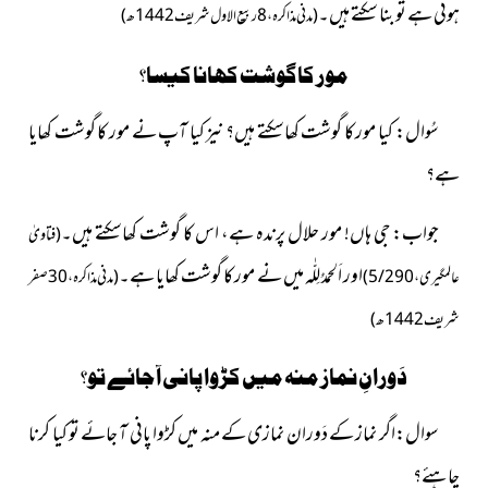
ہوئی ہے تو بنا سکتے ہیں۔
(
مدنی مذاکرہ، 8ربیع الاول شریف 1442ھ)
مور کا گوشت کھانا کیسا؟
سُوال: کیا مور کا گوشت کھاسکتے ہىں؟ نیز کىا آپ نے مور کا گوشت کھاىا
ہے؟
جواب: جى ہاں! مور حلال پرندہ ہے، اس کا گوشت کھاسکتے ہىں۔
(فتاویٰ
اور اَلحمدُ لِلّٰہ مىں نے مور کا گوشت کھاىا ہے۔
عالمگیری، 5/290)
(
مدنی مذاکرہ، 30صفر
شریف 1442ھ)
دَورانِ نماز منہ میں کڑوا پانی آ جائے تو؟
سوال:اگر نماز کے دَوران نمازی کے منہ میں کڑوا پانی آ جائے تو کیا کرنا
چاہئے؟