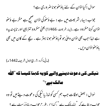
سوال:کىا اذان کے لئے باوُضو ہونا ضَرورى ہے؟
جواب:بہارِ شریعت میں ہے: بے وُضو کى اذان صحىح ہے مگر بے وُضو
اذان کہنا مکروہ ہے۔
یعنی مکروہِ تنزىہى اور ناپسندىدہ
(بہار شریعت، 1/466)
ہے لہٰذا جب بھی اذان دینی ہو تو باوُضو ہونا بہتر ہے۔ بچے کے کان میں بھی
باوُضو اذان دیں۔
(
مدنی مذاکرہ، 1ربیع الاول شریف 1442ھ)
نیکی کی دعوت دینے والے کو یہ کہنا کیسا کہ ”اللہ
مالک ہے؟“
سُوال: بعض اوقات جب ہم کسى کو نماز ىا نىکى کى دعوت دىتے ہىں تو وہ
اللہ
جواب دیتا ہے کہ ”
مالک ہے“، کیا اِس طرح جواب دینا دُرُست ہے ؟