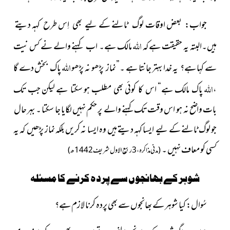
جواب: بعض اوقات لوگ ٹالنے کے لىے بھی اِس طرح کہہ دیتے
اللہ
ہىں۔البتہ ىہ حقىقت ہے کہ
مالک ہے۔ اب کہنے والے نے کس نىت
اللہ
سے کہا ہے؟ یہ خدا بہتر جانتا ہے ۔”نماز پڑھو نہ پڑھو
پاک بخش دے گا
اللہ
،
پاک مالک ہے“ اس کا کوئى بھى مطلب ہو سکتا ہے لىکن جب تک
بات واضح نہ ہو اس وقت تک کہنے والے پر حکم نہیں لگایا جا سکتا ۔ بہر حال
جو لوگ ٹالنے کے لىے ایسا کہہ دىتے ہىں وہ اىسا نہ کریں بلکہ نماز پڑھیں کہ یہ
کسى کو معاف نہىں ۔
(
مدنی مذاکرہ، 3ربیع الاول شریف 1442ھ)
شوہر کے بھانجوں سے پردہ کرنے کا مسئلہ
سُوال: کیا شوہر کے بھانجوں سے بھی پردہ کرنا لازم ہے؟