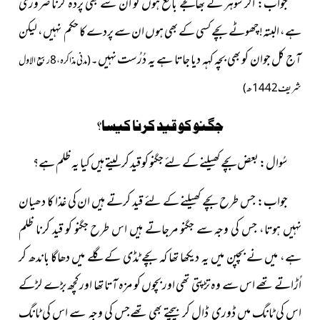
جواب: اگر شوہر کے بھانجے بالغ ہوں تو ان سے بھی پردہ کرنا ضروری
ہے، البتہ! چھوٹے بچے کسی کے بھی ہوں ان سے پردے کا حکم نہیں، لیکن
آج کل جوان کو بھی بچہ کہہ دیا جاتا ہے یہ دُرُست نہیں۔
(
مدنی مذاکرہ، 8ربیع الاول
شریف 1442ھ)
جگنو کو قید کرنا کیسا؟
سُوال: بعض بچے کھیلنے کے لئے جگنو کو قید کرلیتے ہیں کیا یہ ظلم ہے؟
جواب: جس طرح بچے کھیلنے کے لئے قید کرتے ہیں ان کی غذا کا دھیان
نہیں ہوتا، جس کی وجہ سے جگنو مرجاتے ہیں اس طرح جگنو کو قید کرنا ظلم
ہے، میں نے بچپن میں یہ دیکھا تھا کہ بچے ٹڈی کے گلے میں دھاگا باندھ کر
اُڑاتے تھے اس سے وہ تڑپتی تھی اور بچوں کو مزہ آتا تھا اور کچھ بڑے لڑکے
اس کی ٹانگ میں ڈوری ڈال کر بیچتے بھی تھےجس کی وجہ سے اس کی ٹانگ