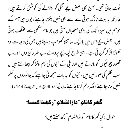
ٹوٹ جاتی تھی۔ آج بھی بعض بچے تتلی کو پکڑنے کی کوشش کرتے ہیں،
حالانکہ یہ بہت نازک ہوتی ہے اسے بھی نہیں پکڑنا چاہئے، یوں ہی آم کے
موسم میں سبز رنگ کی بڑی مکھیاں آتی ہیں جو عام مکھی سے مختلف ہوتی
ہیں، بعض بچے اس میں باریک سا تنکا گھونپ دیتے ہیں جس کی وجہ سے وہ
تھوڑا اُڑ کر گرجاتی ہے، اسی طرح کچھ بچے پَروالے بے ضرر کیڑوں اور بے
قصور چیونٹیوں کو مارتے ہیں اور بلی کے بچوں کی دُم پکڑ کر اچھالتے ہیں یہ
سب ظلم کی صورتیں ہیں، بچّوں کو یہ بات سمجھانی چاہئے کہ جانوروں پر ظلم
نہیں کرنا چاہئے، بلکہ رحم کرنا چاہئے۔
(
مدنی مذاکرہ، 8ربیع الاول شریف 1442ھ)
گھر کا نام ”دارُ السَّلام“ رکھنا کیسا؟
سُوال: کیا گھر کا نام ”دارُالسَّلام“ رکھ سکتے ہىں؟