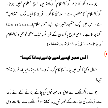
جواب: گھر کا نام ”دارُالسَّلام“ رکھنے میں حَرج معلوم نہیں ہوتا۔
”دارُالسَّلام“ کا مطلب ہے: سلامتی کا گھر۔ اَفریقہ کا ایک
مُلک ”تنزانیہ“
ہے، اس میں ایک مشہور شہر ہے جسے ”دارِ سلام
)
(
Dar es Salaam
“کہا جاتا ہے۔
اِسی طرح پاکستان کے شہر ٹوبہ ٹیک سنگھ کو بھی دارُالسَّلام
کہا جاتا ہے۔
(
مدنی مذاکرہ، 2صفر شریف 1442ھ)
آفس میں اپنے لئے چائے بنانا کیسا؟
سُوال: کیا آفس میں چائےکا کام کرنے والے اپنے لیے چائے بنا سکتے
ہیں؟
جواب: اگر مالک نے اپنی اور مہمانوں کی چائے بنانے کے لئے رکھا
ہے تو مالک کی اجازت کے بغیر نہیں بنا سکتے اور اگر مالک نے اجازت دی