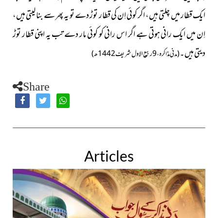
ایک قطار میں چلتی ہیں، اگر کوئی اِن کی قطار توڑ دے تو یہ پھر سے بنا لیتی ہیں،
اِن میں ایک رانی ہوتی ہے اگر اس رانی کو کوئی مار دے تب یہ اپنی قطار توڑ
دیتی ہیں۔
(
مدنی مذاکرہ، 9ربیع الاول شریف 1442ھ)
Share
Articles