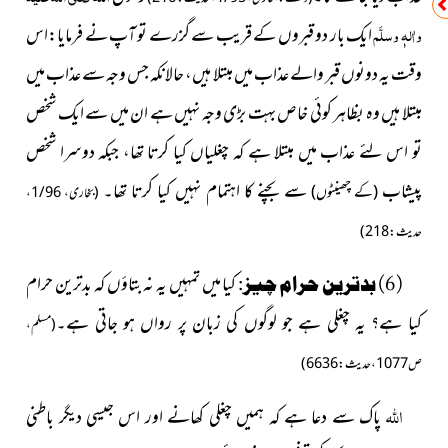
واٰلہٖ وسلَّم
ایک بار دو قبروں کے قریب سے گزرے تو آپ نے فرمایا:اس
وقت یہ دونوں قبر والے عذاب میں مبتلا ہیں، حالانکہ جس وجہ سے عذاب میں
مبتلا ہیں وہ بظاہر کوئی خاص بہت بڑی وجہ نہیں ہے ان میں سے ایک شخص
تو اس لئے عذاب میں مبتلا ہے کہ چغلیاں کیا کرتا تھا، جبکہ دوسرا شخص
پیشاب
سے بچنے کا اہتمام نہیں کیا کرتا تھا۔
(کے چھینٹوں)
(بخاری، 1/96،
حدیث: 218)
کیا میں تمہیں یہ نہ بتاؤں کہ بدترین حرام
(6) بدترین حرام چیز:
کیا ہے؟ یہ چغلی ہے جو لوگوں کی زبان پر رواں ہو جاتی ہے۔
(مسلم،
ص 1077،حدیث: 6636)
اللہ
پاک سے دعا ہے کہ ہمیں چغلی کھانے اور اس جیسی دیگر باطنی