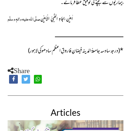
بیماریوں سے بچنے کی توفیق عطا فرمائے۔
صلَّی اللہ علیہ واٰلہٖ وسلَّم
اٰمِیْن بِجَاہِ النّبیِّ الْاَمِیْن
ــــــــــــــــــــــــــــــــــــــــــــــــــــــــــــــــــــــــــــــ
*
(درجۂ سادسہ جامعۃُ المدینہ فیضانِ فاروقِ اعظم سادھوکی لاہور)
Share
Articles