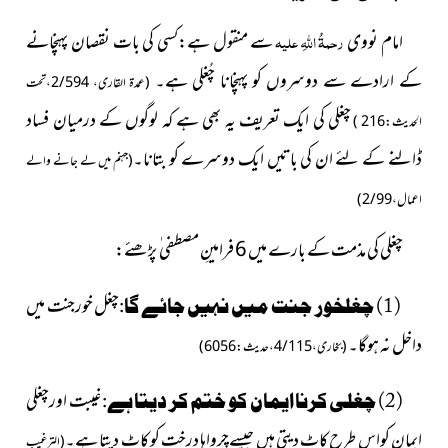
امام نووی
رحمۃُ اللہِ علیہ
سے منقول ہے:کسی کی بات نقصان پہنچانے
کے ارادے سے دوسروں کو پہنچانا چُغلی ہے۔
(عمدۃ القاری، 2/594،تحت
چغلی کی ایک تعریف یہ بھی ہے کہ لوگوں کے درمیان فساد
الحدیث:216 )
ڈالنے کے لئے ان کی باتیں ایک دوسرے کو بتانا۔
(جہنم میں لے جانے والے
اعمال، 2/99)
چغلی کی مذمت کے بارے میں 6 فرامینِ مصطفی ٰ پڑھئے:
چغل خورجنت میں
(1) چغلخور جنت میں نہیں جائے گا:
داخل نہ ہوگا۔
(بخاری، 4/115،حدیث:6056)
غیبت اورچغلی
(2) چغلی کرنا ایمان کو ختم کر دیتا ہے:
ایمان
کواس طرح کاٹ دیتی ہیں جیسےچرواہا درخت کو کاٹ دیتا ہے۔
(الترغیب