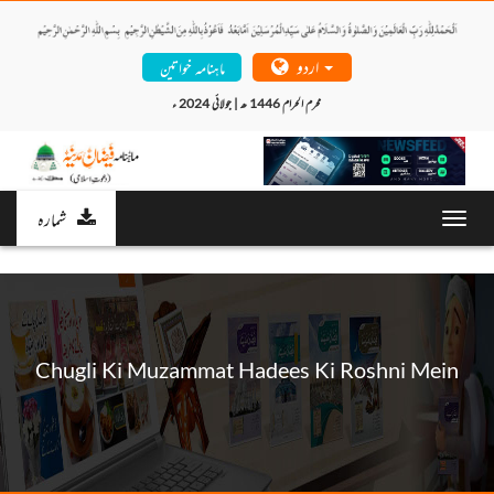
اردو
ماہنامہ خواتین
محرم الحرام 1446 ھ | جولائی 2024 ء 
شمارہ
Toggl
navig
Chugli Ki Muzammat Hadees Ki Roshni Mein