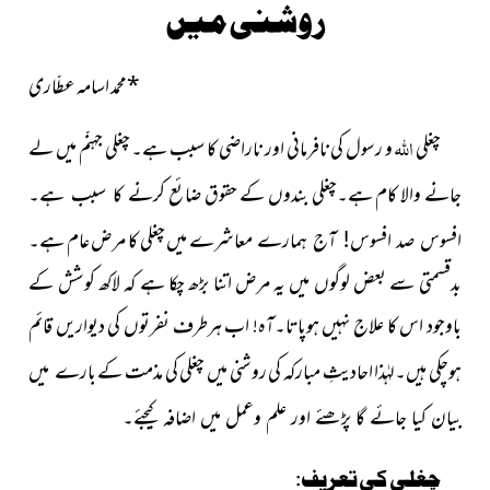
روشنی میں
*
محمد اسامہ عطّاری
اللہ
چغلی
و رسول کی نافرمانی اور ناراضی کا سبب ہے۔ چغلی جہنّم میں لے
جانے والا کام ہے۔چغلی بندوں کے حقوق ضائع
کرنے کا سبب ہے۔
میں چغلی کا مرض عام ہے۔
افسوس صد افسوس! آج ہمارے معاشرے
بدقسمتی سے بعض لوگوں میں یہ مرض اتنا بڑھ چکا ہے کہ لاکھ کوشش کے
باوجود اس کا علاج نہیں ہوپاتا۔آہ! اب ہرطرف نفرتوں کی دیواریں قائم
ہوچکی ہیں۔لہٰذا احادیثِ مبارکہ کی روشنی میں چغلی کی مذمت کے
بارے میں
بیان کیا جائے گا پڑھئے اور علم وعمل میں اضافہ کیجئے۔
چغلی کی تعریف: