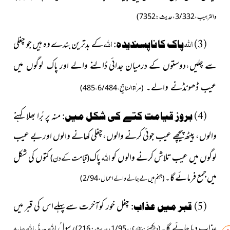
و الترہیب،3/332، حدیث: 7352)
اللہ
الله
کے بدترین بندے وہ ہیں جو چغلی
(3)
پاک کا ناپسندیدہ:
سے چلیں،دوستوں کے درمیان جدائی ڈالنے والے اور
پاک لوگوں میں
عیب ڈھونڈنے والے۔
(مراٰۃ المناجیح،6/484، 485)
منہ پر بُرا بھلا کہنے
(4) بروز قیامت کتے کی شکل میں:
والوں،
پیٹھ پیچھے عیب جوئی کرنے والوں،چغلی کھانے والوں اور بے عیب
اللہ
لوگوں میں عیب تلاش کرنے والوں کو
پاک
کتوں کی شکل
(قیامت کے دن)
میں جمع فرمائے گا۔
(جہنم میں لے جانے والے اعمال، 2/94)
چغل خور کوآخرت سےپہلےاس کی قبر میں
(5) قبر میں عذاب:
اللہ
عذاب دیا جائے گا۔
رسولُ
صلَّی اللہ علیہ
(دیکھئے: بخاری، 1/95، حدیث: 216)