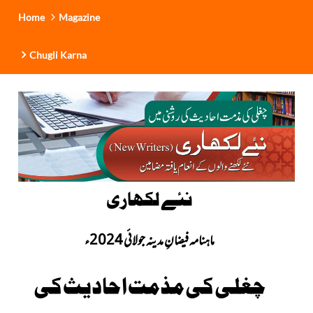
Home
Magazine
Chugli Karna
نئے لکھاری
ماہنامہ فیضانِ مدینہ جولائی 2024ء
چغلی کی مذمت احادیث کی