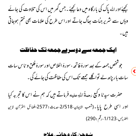
اللہ
کیجئےاور
پاک کی بارگاہ میں دعا کیجئے۔جس گھر میں اس کی تلاوت کی جائے
وہاں سے شریر جنات بھاگ جاتے اور اس طرح کی علامات بھی ختم ہوجاتی
ہیں۔
ایک جمعہ سے دوسرے جمعہ تک حفاظت
جو شخص جمعہ کے بعد سورۂ فاتحہ،سورۂ اخلاص اور سورۂ فلق و ناس سات
سات بار پڑھ لے تو اگلے جمعے تک اس کی حفاظت کی جائے گی۔
رحمۃُ اللہِ علیہ
حضرت سیدنا وکیع
فرماتے ہیں کہ ہم نے اس کا تجربہ کیا
اور اسی طرح پایا۔
(شعب الایمان،2/518،حدیث:2577-فضائل القرآن لابن
الضریس، 1/123،رقم:290)
سُوجن کاروحانی علاج