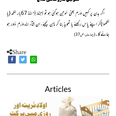
لَااِلٰہَ اِلَّا اللہُ
اگر بدن پر کہیں وَرَم یعنی سُوجن ہوگئی ہو تو
67بار لکھ (یا
اللہ
لکھوا)کر اپنے پاس رکھئے یا تعویذ بنا کر پہن لیجئے، اِن شآءَ
وَرَم
دُور ہو
جائے گا۔
(بیمار عابد،ص37)
Share
Articles