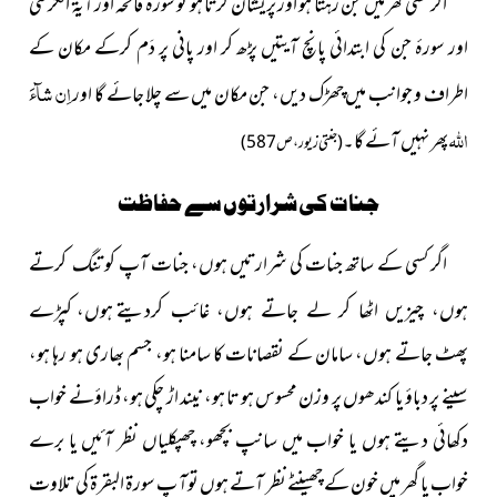
اگر کسی گھر میں جن رہتا ہو اور پریشان کرتا ہو تو سورهٔ فاتحہ اور آیۃُ الکرسی
اور سورهٔ جن کی ابتدائی پانچ آیتیں پڑھ کر اور پانی پر دَم کرکے مکان کے
اِن شآءَ
اطراف و جوانب میں چھڑک دیں، جن مکان میں سے چلا جائے گا اور
اللہ
پھر نہیں آئے گا۔
(جنتی زیور، ص 587)
جنات کی شرارتوں سے حفاظت
اگر کسی کے ساتھ جنات کی شرارتیں ہوں، جنات آپ کو
تنگ کرتے
ہوں، کپڑے
ہوں، چیزیں اٹھا کر لے جاتے ہوں، غائب کردیتے
پھٹ جاتے ہوں، سامان کے نقصانات کا سامنا ہو، جسم بھاری ہو رہا ہو،
سینے پر دباؤ یا کندھوں پر وزن محسوس ہو تا ہو، نیند اڑ چکی ہو، ڈراؤنے خواب
دکھائی دیتے ہوں یا خواب میں سانپ بچھو، چھپکلیاں نظر آئیں یا برے
خواب یا گھر میں خون کے چھینٹے نظر آتے ہوں توآ پ سورۃ البقرۃ کی تلاوت