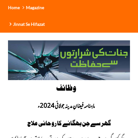
Home
Magazine
Jinnat Se Hifazat
وظائف
ماہنامہ فیضانِ مدینہ جولائی 2024ء
گھر سے جن بھگانے کا روحانی علاج