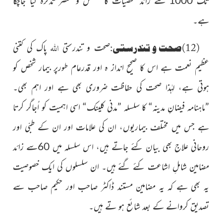
ہے۔
اللہ
(12)صحت و تندرستی:
صحت و تندرستی
پاک کی کتنی
عظیم
نعمت ہے اس کا صحیح انداز ہ اور قدرعام طورپر بیمار شخص کو
ہوتی ہے،
لہٰذا صحت کی حفاظت ضروری بھی ہے اور اہم بھی۔
”ماہنامہ فیضانِ مدینہ“ کا
سلسلہ ”مدنی کلینک“ اسی اہمیت کو اُجاگر کرتا
ہے جس میں مختلف بیماریوں،
ان کی علامات اور ان کے طبّی اور
روحانی علاج بھی بیان کئے جاتے ہیں، اس سلسلہ میں 60سے زائد
مضامین شاملِ اشاعت کئے گئے ہیں۔ ان سلسلوں کی ایک خصوصیت
یہ بھی ہے کہ یہ مضامین مستند ڈاکٹر صاحب اور حکیم صاحب سے
تصدیق کروانے کے بعد شائع ہو تے ہیں۔