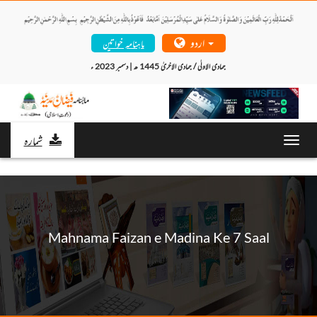
اردو
ماہنامہ خواتین
جمادی الاولٰی / جمادی الاخریٰ 1445 ھ | دسمبر 2023 ء 
شمارہ
Toggl
navig
Mahnama Faizan e Madina Ke 7 Saal