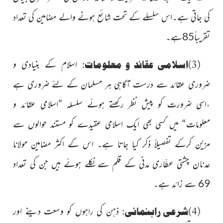
کی جاتی ہے۔اس سلسلے کے تحت شائع ہونے والے مضامین کی تعداد
تقریباً85ہے۔
(3)اسلامی عقائد و معلومات:
اسلام کے بنیادی و
ضروری عقائد
سے درست آگاہی ہر مسلمان کے لئے ضروری ہے
،اسی ضرورت کو پیشِ نظر رکھتے ہوئے سلسلہ ”اسلامی عقائد و
معلومات“ میں کسی بھی ایک اسلامی عقیدے کو مستند حوالوں سے
مزیّن کرکے تفصیلاً ذکر کیا جاتا ہے۔ اس کے اکثر مضامین مولانا
عدنان چشتی عطّاری مدنی کے قلم سے نکلے ہوئے ہیں جن کی تعداد
69 سے زائد ہے۔
(4)شرعی راہنمائی:
ذہن کی راہوں کو وسعت دینے اور