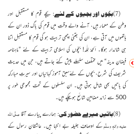
(7)بچّوں اور بچیوں کے لئے:
بچے قوم کا مستقبل اور
وطن کے معمار ہیں،
آنے والے وقت میں قوم کی باگ ڈور ان کے
ہاتھوں میں آتی ہے، ان کی جتنی اچھی تربیت ہو گی قوم کا مستقبل اتنا
ہی شاندار ہوگا۔ اَلحمدُ لِلّٰہ! بچّوں کی اسلامی تربیت کے لئے ”ماہنامہ
فیضانِ مدینہ“ میں مختلف سلسلے پیش کئے جاتے ہیں، جن میں حدیث
شریف کی شرح، بچوں کے لئےسبق آموز کہانیاں اور سیرتِ مبارکہ
کی باتیں بھی شامل ہوتی ہیں۔ ان سلسلوں کے تحت مجموعی طور پر
500 سے زائد مضامین شائع ہوچکے ہیں۔
صلَّی اللہ
(8)باتیں میرے حضور کی:
ہمارے پیارے آقا
علیہ واٰلہٖ وسلَّم
کے اوصافِ جلیلہ بے انتہا ہیں۔ عاشقانِ رسول کے