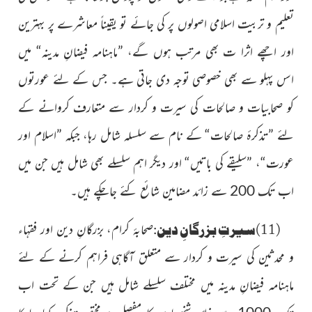
تعلیم و تربیت اسلامی اصولوں پر کی جائے تو یقیناً معاشرے پر بہترین
اور اچھے اثرا ت بھی مرتب ہوں گے، ”ماہنامہ فیضانِ مدینہ“ میں
اسں پہلو سے بھی خصوصی توجہ دی جاتی ہے۔ جس کے لئے عورتوں
کو صحابیات و صالحات کی سیرت و کردار سے متعارف کروانے کے
لئے ”تذکرۂ صالحات“ کے نام سے سلسلہ شامل رہا، جبکہ ”اسلام اور
عورت“، ”سلیقے کی باتیں“ اور دیگر اہم سلسلے بھی شامل ہیں جن میں
اب تک 200 سے زائد مضامین شائع کئے جاچکے ہیں۔
(11)سیرتِ بزرگانِ دین:
صحابۂ کرام، بزرگانِ دین اور فقہاء
و محدثین کی سیرت و کردار سے متعلق آگاہی فراہم کرنے کے لئے
ماہنامہ فیضانِ مدینہ میں مختلف سلسلے شامل ہیں جن کے تحت اب
تک 1000 سے زائد شخصیات کا مفصل و مختصر تذکرہ کیا جاچکا