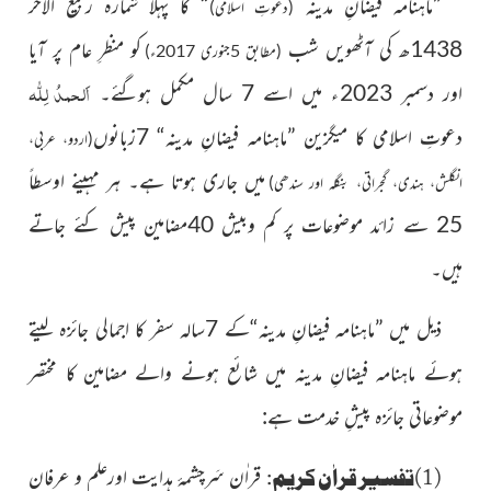
”ماہنامہ فیضانِ مدینہ
“ کا پہلا شمارہ ربیعُ الآخر
(دعوتِ اسلامی)
1438ھ کی آٹھویں شب
کو منظرِ عام پر آیا
(مطابق 5جنوری 2017ء)
اَلحمدُ لِلّٰہ
اور دسمبر 2023ء میں اسے 7 سال مکمل ہوگئے۔
دعوتِ اسلامی کا میگزین ”ماہنامہ فیضانِ مدینہ“ 7زبانوں
(اردو، عربی،
میں جاری ہوتا ہے۔
ہر مہینے اوسطاً
انگلش، ہندی، گجراتی، بنگلہ اور سندھی)
25 سے زائد موضوعات پر کم وبیش 40مضامین پیش کئے جاتے
ہیں۔
ذیل میں ”ماہنامہ فیضانِ مدینہ“کے 7سالہ سفر کا اجمالی جائزہ لیتے
ہوئے ماہنامہ فیضانِ مدینہ میں شائع ہونے والے مضامین کا مختصر
موضوعاتی جائزہ پیشِ خدمت ہے:
(1)تفسیرِ قراٰنِ کریم:
قراٰن سَرچشمۂ ہدایت اورعلم و عرفان