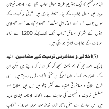
افہام وتفہیم کا ایک بہترین طریقہ سوال جواب بھی ہے، ماہنامہ فیضان
مدینہ میں سوال جواب کے چار سلسلے جاری ہیں: ”مدنی مذاکرے کے
سوال جواب “ ، ”دارالافتاء اہلِ سنّت“، ”احکام ِتجارت“ اور ”اسلامی
اَلحمدُلِلّٰہ
بہنوں کے شرعی مسائل“۔اب تک
1200 سے زائد
سوالات کے جوابات شائع ہو چکے ہیں۔
(5)اخلاقی و معاشرتی تربیت کے مضامین:
ایسے
باریک امور
جن کو ہم چھوٹا سمجھ کر نظر انداز کر دیتے ہیں لیکن ان
کے نقصانات
آنے والی زندگی پر منفی اثرات ڈال دیتے ہیں۔ اسی
طرح اخلاقی و معاشرتی اعتبار سے کثیر پہلو ہیں جن میں اصلاح اور
مسلسل تربیت و نصیحت کی حاجت ہے۔ الحمدللہ ماہنامہ فیضانِ مدینہ
میں اس حوالے سے ”فریاد
، ”کتابِ
“
(از نگرانِ شوریٰ مولانا عمران عطاری)