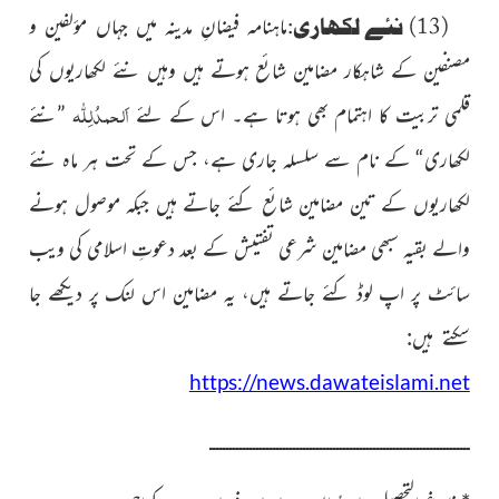
(13) نئے لکھاری:
ماہنامہ فیضانِ مدینہ میں جہاں مؤلفین و
مصنفین
کے شاہکار مضامین شائع ہوتے ہیں وہیں نئے لکھاریوں کی
اَلحمدُلِلّٰہ
قلمی تربیت کا اہتمام بھی ہوتا ہے۔ اس کے لئے
”نئے
لکھاری“
کے نام سے سلسلہ جاری ہے، جس کے تحت ہر ماہ نئے
لکھاریوں کے تین مضامین شائع کئے جاتے ہیں جبکہ موصول ہونے
والے بقیہ سبھی مضامین شرعی تفتیش کے بعد دعوتِ اسلامی کی ویب
سائٹ پر اپ لوڈ کئے جاتے ہیں، یہ مضامین اس لنک پر دیکھے جا
سکتے ہیں:
https://news.dawateislami.net
ــــــــــــــــــــــــــــــــــــــــــــــــــــــــــــــــــــــــــــــ