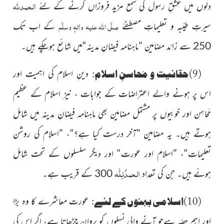
الحمدللہ
دلوں میں عشقِ رسول کی شمع مزید فروزاں کرنے کے لئے
صلَّی اللہ علیہ واٰلہٖ وسلَّم
سیرتِ طیّبہ و تعلیماتِ مصطفےٰ
کے اب تک
250 سے زائد مضامین ”ماہنامہ فیضانِ مدینہ“میں شائع ہوچکے ہیں۔
(9)حقانیت و مَحاسنِ اسلام:
دینِ اسلام کی اہمیت اور
اس پر ہونے
والے اعتراضات کے جوابات ، نیز اسلام کے عظیم
مَحاسِن اور خوبیوں
پر مشتمل مضامین بھی ماہنامہ فیضانِ مدینہ میں شامل
ہوتے ہیں۔ یہ مضامین ”آخر درست کیا ہے؟“، ”اسلام کی روشن
تعلیمات“، ”اسلام اور عورت“ اور دیگر سلسلوں کے تحت شامل
الحمدُلِلّٰہ
ہوئے ہیں۔ جن کی تعداد
300 کے قریب ہے۔
(10)اسلامی بہنوں کے لئے:
عورت معاشرے کا وہ بڑا
اور اہم
حصّہ ہےجو آنے والی نسلوں کو پروان چڑھاتا ہے، اگر اس کی