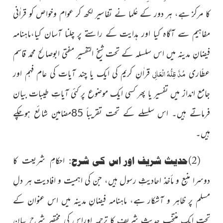
کا
مرکز ہے، ہر دور کے عُلما نے تفاسیر لکھ کر عوام وخواص کو قراٰنی
مفاہیم
سے آگاہ کیا اور ہدایت کے راستے پر چلنا آسان کیا،ماہنامہ
فیضانِ مدینہ میں اس سلسلہ کے تحت شیخ التفسیر مفتی ابوصالح محمد قاسم
مُدَّ ظِلُّہُ الْعَالِی
عطّاری
قراٰنِ کریم کی ایک یا چند آیات کی عام فہم اور
جامع
انداز میں تفسیر یا پھر کسی ایک موضوع پر کئی آیاتِ طیبات بیان
فرماتے ہیں۔ اس سلسلے کے تحت تقریباً 85مضامین شائع ہوچکے
ہیں۔
(2)حدیث شریف اور اس کی شرح:
احکامِ شریعت کا
دوسرا منبع و مأخذ احادیثِ رسول ہیں، جن کی اہمیت و افادیت ہر دلِ
مسلم پر ظاہر و
آشکار ہے، ماہنامہ فیضانِ مدینہ میں اس عنوان کے
تحت ایک منتخب حدیث
شریف کا ترجمہ اوراس کی مختصر شرح بیان