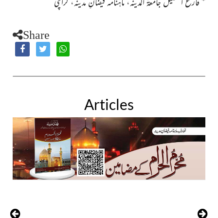
* فارغ التحصیل جامعۃُ المدینہ، ماہنامہ فیضانِ مدینہ، کراچی
Share
Articles