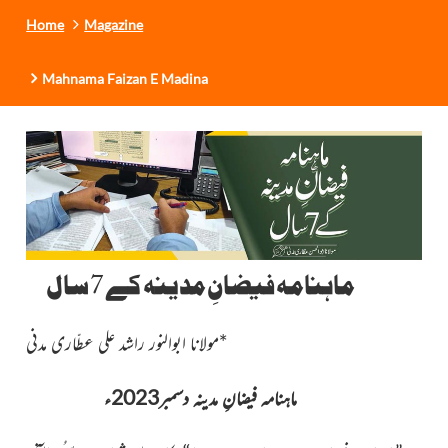
Home
Magazine
Mahnama Faizan E Madina
ماہنامہ فیضانِ مدینہ کے 7 سال
*مولانا ابوالنور راشد علی عطّاری مدنی
ماہنامہ فیضانِ مدینہ دسمبر2023ء