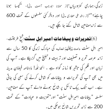
زندگی،ہماری کمزوریاں
، ”کیسا ہونا
“(از مولانا ابورجب آصف مدنی)
چاہئے؟“
اور دیگر کئی سلسلوں کے تحت 600
“
(از راشد علی عطاری مدنی)
سے زائدمضامین شامل کئے جا چکے ہیں۔
(6)تحریرات و پیغاماتِ امیر اہلِ سنّت:
شیخِ طریقت،
دامت بَرَکَاتُہمُ العالیہ
امیر اہلِ سنّت
کی مبارک زندگی کا 50 سال سے
زائد عرصہ تحریر و تصنیف اور تربیت و تبلیغ میں گزرچکا ہے۔ آپ کی
زبان اور قلم کی تاثیر کا زمانہ گواہ ہے ۔ الحمدُ لِلّٰہ! ماہنامہ فیضانِ مدینہ
میں بھی آپ کی تحریرات و پیغامات کو شامل کرنے کی سعی کی جاتی
ہے۔ اب تک بیک ٹائٹل پر شائع ہونے والے آپ کے مضامین،
سلسلہ ”پیغاماتِ امیرِاہلِ سنّت“ اور”تعزیت و عیادت“ کے تحت
200 سے زائد تحریریں شائع ہوچکی ہیں۔