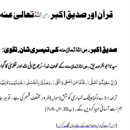
اللہُ
قرآن اور صدیق اکبر
تعالیٰ عنہ
رضی
رضی اللہُ تعالیٰ عنہ
صدیق اکبر
کی تیسری شان، تقویٰ:
اللہ
سیدنا ابوبکر صدیق
رضی اللہُ تعالیٰ عنہ
کے خوفِ خدا، رُجوع اِلَی
اور تقویٰ کا گ
اِنَّ سَعْیَكُمْ لَشَتّٰىؕ
(
۴) فَاَمَّا مَنْ اَعْطٰى وَاتَّقٰىۙ
(۵) وَصَدَّقَ بِالْحُسْنٰىۙ
(۶)فَسَنُیَسِّرُهٗ لِلْیُسْرٰىؕ
(
ترجمہ:
بیشک تمہاری کوشش
ضرور مختلف قسم کی ہے، تو بہر حا
(اے لوگو)
(اعمال)
ہم اسے آسانی مہیا کردیں گے۔
(پ30، الیل: 4 تا 7)
(اس آیت کی مزید وضاحت کے لئے یہاں کلک کریں)