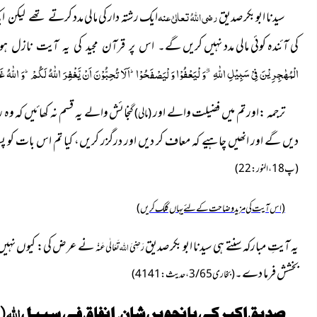
سیدنا ابو بکر صدیق
رضی اللہُ تعالیٰ عنہ
ایک رشتہ دار کی مالی مدد
کرتے تھے لیکن ا
کی آئندہ کوئی مالی مدد نہیں کریں
گے۔ اس پر قرآن مجید کی یہ آیت نازل ہو
الْمُهٰجِرِیْنَ فِیْ سَبِیْلِ اللّٰهِ ﳚ-وَ لْیَعْفُوْا وَ لْیَصْفَحُوْاؕ-اَلَا تُحِبُّوْنَ
اَنْ یَّغْفِرَ اللّٰهُ لَكُمْؕ-وَ اللّٰهُ غَف
ترجمہ :اور تم میں فضیلت والے اور
گنجائش والے یہ قسم نہ کھائیں کہ وہ
(مالی)
دیں گے اور انھیں چاہیے کہ معاف کر دیں اور درگزر کریں، کیا تم اس بات کو پس
(
پ18،النور: 22)
(اس آیت کی مزید وضاحت کے لئے یہاں کلک کریں)
یہ آیتِ مبارکہ سنتے ہی سیدنا ابو بکر صدیق
نے عرض کی:
کیوں نہیں
اللہ
رَضِیَ
تَعَالٰی عَنْہ
بخشش فرما دے۔
(بخاری3/65، حدیث: 4141)
اللہ
صدیقِ اکبر کی پانچویں شان، اِنفاق فی سبیل
(