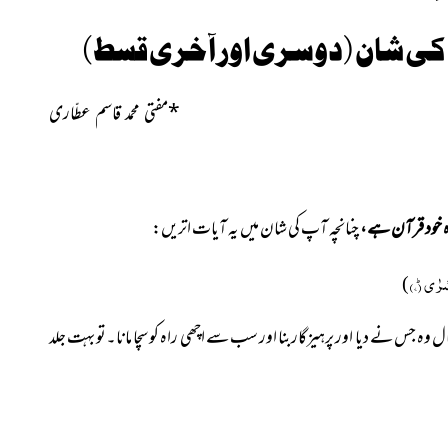
کی شان (دوسری اور آخری قسط)
*
مفتی محمد قاسم عطّاری
واہ خود قرآن ہے،
چنانچہ آپ کی شان میں یہ
آیات اتریں:
(۷)
)
ل وہ جس نے دیا اور پرہیزگاربنا اور سب سے اچھی راہ کو سچا مانا۔تو بہت جلد