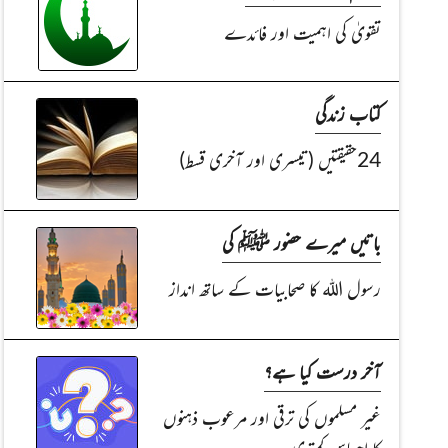
تقویٰ کی اہمیت اور فائدے
کتاب زندگی
24حقیقتیں (تیسری اور آخری قسط)
باتیں میرے حضور ﷺ کی
رسول اللہ کا صحابیات کے ساتھ انداز
آخر درست کیا ہے؟
غیر مسلموں کی ترقی اور مرعوب ذہنوں
کا اِحساسِ کمتری