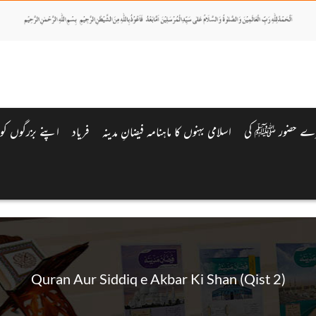
یرے حضور ﷺ کی
اسلامی بہنوں کا ماہنامہ فیضانِ مدینہ
فریاد
اپنے بزرگوں کو ی
Quran Aur Siddiq e Akbar Ki Shan (Qist 2)