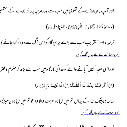
اور آپ
رضی اللہُ عنہ
کے تقویٰ میں سب سے بلند مرتبہ پر
فائز ہونے کے متعل
وَسَیُجَنَّبُهَا الْاَتْقَىۙ
(۱۷)
الَّذِیْ یُؤْتِیْ مَالَهٗ یَتَزَكّٰىۚ
(۱۸)
)
(
ترجمہ: اورعنقریب سب سے بڑے پرہیزگارکو اس آگ سے دور رکھا جائے گا۔ جو 
مزید وضاحت کے لئے یہاں کلک کریں)
اَتقیٰ
اور اِسی تمغہِ ”
“ پانے والے کو خدا کی بارگاہ میں سب سے بڑھ کر مکرم ومحترم ق
اِنَّ اَكْرَمَكُمْ عِنْدَ اللّٰهِ اَتْقٰىكُمْؕ
اِنَّ اللّٰهَ عَلِیْمٌ خَبِیْرٌ(۱۳)
)
(
اللہ
ترجمہ:بیشک
کے یہاں تم میں زیادہ عزت والا وہ جو تم میں زیادہ پرہیز
وضاحت کے لئے یہاں کلک کریں)