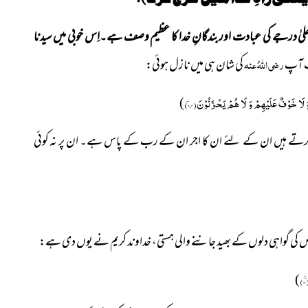
، اعلیٰ درجے کی عبادت اور بندگانِ خدا کا عظیم وصف ہے۔اِس خوبی میں سیدنا
ت آپ
رضی اللہُ عنہ
کی شان ہی میں نازل ہوئی:
 لَا خَوْفٌ عَلَیْهِمْ وَ لَا هُمْ یَحْزَنُوْنَ(۲۷۴ؔ)
)
 کرتے ہیں ان کے
لئے ان کا اجر ان کے رب کے پاس ہے۔ ان پر نہ کوئی
کی گواہی دلوں کے بھید جاننے والی ہستی، خداوند کریم نے یوں دی ہے:
)