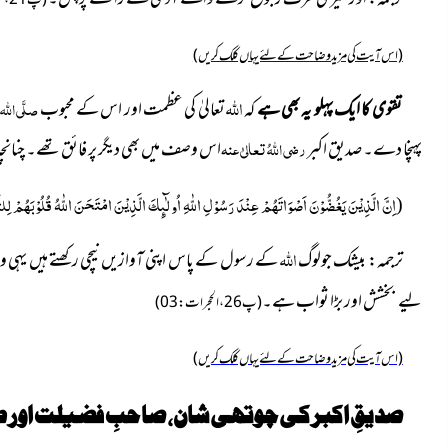
(
پ 21، لقمٰن:15)
(اس آیت کی مزید وضاحت کے لئے یہاں کلک کریں)
اللہ
تقوی کا ایک پہلو یہ بھی ہے
کہ
تعالیٰ کی عظمت اور اس کے محبوب
صلَّی اللہ
پہنچا دے۔ صدیق اکبر
رضی اللہُ تعالیٰ عنہ
اس وصف میں بھی دیگر پر فائق تھے۔ چنان
اِنَّ الَّذِیْنَ یَغُضُّوْنَ اَصْوَاتَهُمْ عِنْدَ رَسُوْلِ اللّٰهِ اُولٰٓىٕكَ الَّذِیْنَ امْتَحَنَ اللّٰهُ قُلُوْبَهُمْ لِل
(
اللہ
ترجمہ: بیشک جولوگ
کے رسول کے پاس اپنی آوازیں نیچی رکھتے ہیں یہی و
لیے
بخشش اور بڑا ثواب ہے۔
(
پ 26، الحجرات:03
)
(اس آیت کی مزید وضاحت کے لئے یہاں کلک کریں)
صدیقِ اکبر کی چوتھی شان، صاحبِ فضیلت اور طا