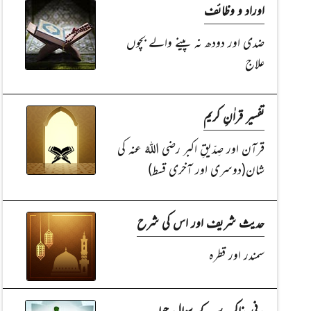
اوراد و وظائف
ضدی اور دودھ نہ پینے والے بچوں
علاج
تفسیر قراٰنِ کریم
قرآن اور صِدّیقِ اکبر رضی اللہُ عنہ کی
شان(دوسری اور آخری قسط)
حدیث شریف اور اس کی شرح
سمندر اور قطرہ
مدنی مذاکرے کے سوال جواب