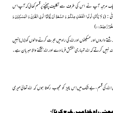
پہنچنے پر قسم کھالی کہ آپ اس
یک مرتبہ آپ نے اس کی طرف سے تکلیف
ئی :
وَ لَا یَاْتَلِ اُولُوا
الْفَضْلِ مِنْكُمْ وَ السَّعَةِ اَنْ یُّؤْتُوْۤا اُولِی الْقُرْبٰى وَ الْمَسٰكِیْنَ وَ
(
ُوْرٌ رَّحِیْمٌ(۲۲)
)
اللہ
 رشتے داروں اور مسکینوں اور
کی راہ میں ہجرت کرنے والوں کو
نہیں
(مال)
اللہ
اللہ
ند نہیں کرتے کہ
تمہاری بخشش فرما دے اور
بخشنے والا مہربان ہے۔
اللہ
اللہ
!
کی قسم، بے شک میں
تعالیٰ میری
اِس چیز کو محبوب رکھتا ہوں کہ
یعنی راہِ خدا میں خرچ کرنا):