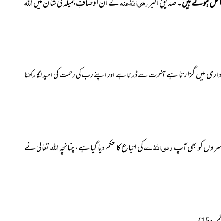
اللہ
داخل ہوتے ہیں۔
صدیقِ اکبر
رضی اللہُ عنہ
کے ان اوصافِ جمیلہ کی شان میں
داری میں گزارتا ہے
آخرت سے ڈرتا ہے اور اپنے رب کی رحمت کی امید لگا رکھتا
اللہ
سروں کو بھی آپ
رضی اللہُ عنہ
کی اتباع کا حکم دیا گیا ہے، چنانچہ
تعالیٰ نے