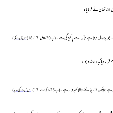
اللہ
تعالیٰ نے فرمایا:
ق
اپنا مال دیتا ہے تاکہ اسے پاکیزگی ملے۔
(پ30، الیل:17، 18)
(اس آیت کی
رار دیا گیا، ارشاد ہوا:
اللہ
گارہے بیشک
جاننے والا خبردار ہے۔
(پ 26، الحجرات:13)
(اس آیت کی مزید