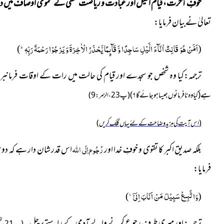
خوفِ آخرت، قیام اللیل اور عبادت و ریاضت متقی کے عمومی اوصاف میں 
تعالیٰ نےبیان فرمایا:
اَمَّنْ هُوَ قَانِتٌ اٰنَآءَ الَّیْلِ سَاجِدًا وَّ قَآىٕمًا یَّحْذَرُ الْاٰخِرَةَ وَ یَرْجُوْا رَحْمَةَ رَبِّهٖؕ-
)
(
ترجمہ:کیا وہ شخص جو سجدے اور قیام کی حالت میں رات کے اوقات فرمانبر
ہے
(کیا وہ نافرمانوں جیسا ہوجائے گا؟)
(پ 23،الزمر: 9)
(اس آیت کی مزید وضاحت کے لئے یہاں کلک کریں)
رُجُوع اِلَی اللہ
بلکہ صدیق اکبر کا تقوی و خوفِ خدا اور
اس قدر شان دار ہے کہ دو
فرمایا:
وَاتَّبِـعْ سَبِیْلَ مَنْ اَنَابَ اِلَیَّۚ-
)
(
ترجمہ: اور میری طرف رجوع کرنے والے آدمی کے راستے پر چل۔