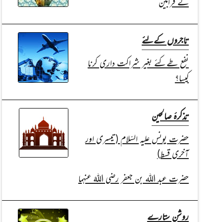
کے فرامین
تاجروں کےلئے
نفع طےکئے بغیر شراکت داری کرنا
کیسا؟
تذکرۂ صالحین
حضرت یونس علیہ السّلام (تیسری اور
آخری قسط)
حضرت عبد اللہ بن جعفر رضی اللہُ عنہما
روشن ستارے