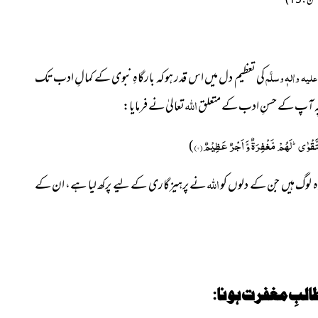
 علیہ واٰلہٖ وسلَّم
کی تعظیم دل میں اس قدر ہو کہ بارگاہِ نبوی کے کمالِ ادب تک
اللہ
چہ آپ کے حسنِ ادب کے متعلق
تعالیٰ نے فرمایا:
تَّقْوٰىؕ-لَهُمْ مَّغْفِرَةٌ وَّ اَجْرٌ عَظِیْمٌ(۳)
)
اللہ
ہ لوگ ہیں جن کے دلوں کو
نے پرہیزگاری کے لیے پرکھ لیا ہے، ان کے
لبِ مغفرت ہونا: