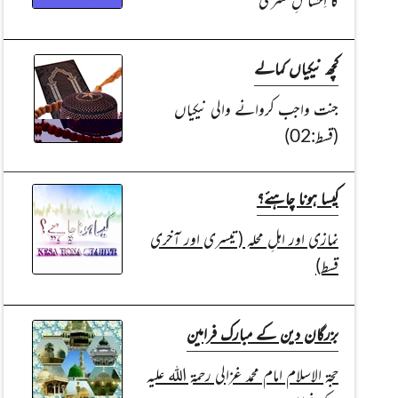
کچھ نیکیاں کمالے
جنت واجب کروانے والی نیکیاں
(قسط:02)
کیسا ہونا چاہئے؟
نمازی اور اہلِ محلہ (تیسری اور آخری
قسط)
بزرگان دین کے مبارک فرامین
حجۃ الاسلام امام محمد غزالی رحمۃ اللہ علیہ