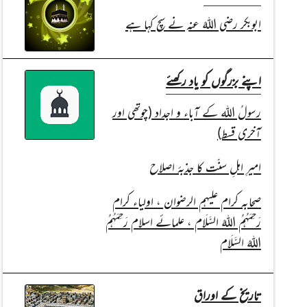
ابوبکر رضی اللہُ عنہ نے سچ کہا ہے
اپنے بزرگوں کو یاد رکھئے
رسولُ اللہ کے آباء و اجداد (چوتھی اور
آخری قسط)
امیرِ اہلِ سنّت کا جذبۂ اصلاح
صحابہ کرام علیہم الرضوان ، اولیاء کرام
رَحِمَہُمُ اللہُ السَّلَام ، علمائے اسلام رَحِمَہُمُ
اللہُ السَّلَام
تاریخ کے اوراق