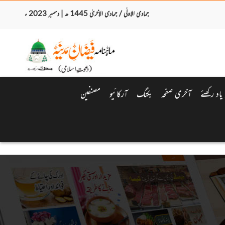
جمادی الاولٰی / جمادی الاخریٰ 1445 ھ | دسمبر 2023 ء
اد رکھئے
آخری صفحہ
بکنگ
آرکائیو
مصنفین