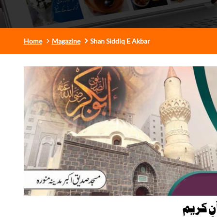
Home
Magazine
Shan Siddiq E Akbar
ِ کریم