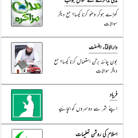
کھڑے ہوکر وضو کرنا کیسا؟ مع دیگر
سوالات
دارالافتاء اہلسنت
بون چائنہ برتن استعمال کرنا کیسا؟ مع
دیگر سوالات
فریاد
اپنے شر سے دوسروں کو بچائیے
اسلام کی روشن تعلیمات