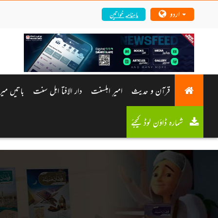
اردو
ماہنامہ خواتین
قرآن و حدیث
امیرِ اہلسنت
دار الافتا اہل سنت
باتیں م
شمارہ ڈاؤن لوڈ کیجئے