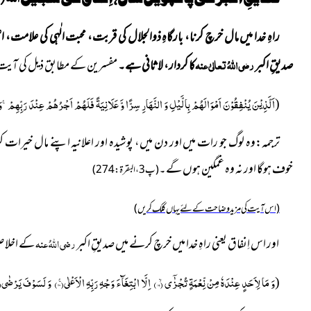
راہِ خدا میں مال خرچ کرنا، بارگاہِ ذوالجلال کی قربت، محبت الٰہی کی علامت
صدیقِ اکبر
رضی اللہُ تعالیٰ عنہ
کا کردار، لاثانی ہے۔
مفسرین کے مطابق ذیل کی آی
اَلَّذِیْنَ یُنْفِقُوْنَ اَمْوَالَهُمْ بِالَّیْلِ وَ النَّهَارِ سِرًّا وَّ عَلَانِیَةً فَلَهُمْ اَجْرُهُمْ عِنْدَ رَبِّهِمْۚ-وَ
(
ترجمہ:وہ لوگ جو رات میں اور دن میں، پوشیدہ اور اعلانیہ اپنے مال خیرات
خوف ہوگا اور نہ وہ غمگین ہوں گے۔
(
پ 3، البقرۃ: 274)
(اس آیت کی مزید وضاحت کے لئے یہاں کلک کریں)
اور اس اِنفاق یعنی راہِ خدا میں خرچ کرنے میں صدیقِ اکبر
رضی اللہُ عنہ
کے اخلاص 
وَ مَا لِاَحَدٍ عِنْدَهٗ مِنْ نِّعْمَةٍ تُجْزٰۤىۙ
(۱۹)
اِلَّا ابْتِغَآءَ وَجْهِ رَبِّهِ الْاَعْلٰىۚ(۲۰)
وَ لَسَوْفَ یَرْضٰى۠(۲۱)
(