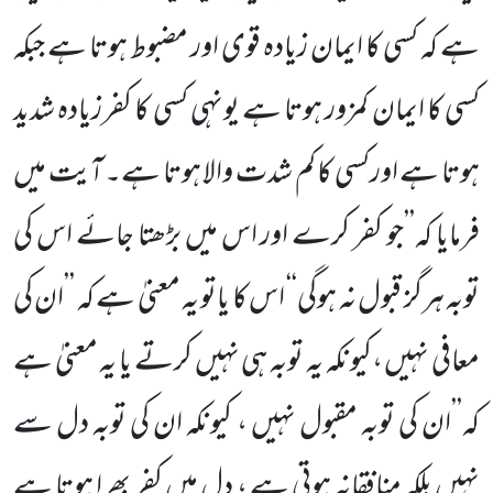
ہے کہ کسی کا ایمان زیادہ قوی اور مضبوط ہوتا ہے جبکہ
کسی کا ایمان کمزور ہوتا ہے یونہی کسی کا کفرزیادہ شدید
ہوتا ہے اورکسی کا کم شدت والا ہوتا ہے۔ آیت میں
فرمایا کہ’’جو کفر کرے اور اس میں بڑھتا جائے اس کی
توبہ ہرگز قبول نہ ہوگی‘‘ اس کا یاتو یہ معنیٰ ہے کہ ’’ان کی
معافی نہیں ،کیونکہ یہ توبہ ہی نہیں کرتے یا یہ معنیٰ ہے
کہ’’ان کی توبہ مقبول نہیں ، کیونکہ ان کی توبہ دل سے
نہیں بلکہ منافقانہ ہوتی ہے ، دل میں کفر بھرا ہوتا ہے