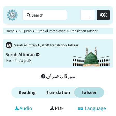
Search
Go
Home
➤
Al-Quran
➤
Surah Al Imran Ayat 90 Translation Tafseer
Surah Al Imran Ayat 90 Translation Tafseer
Surah Al Imran
تِلْكَ الرُّسُلُ
Para 3 -
سورة ال عمران
Reading
Translation
Tafseer
Audio
PDF
Language