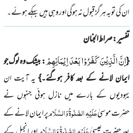
ان کی توبہ ہرگز قبول نہ ہوگی اور وہی ہیں بہکے ہوئے۔
تفسیر : ‎صراط الجنان
اِنَّ الَّذِیْنَ كَفَرُوْا بَعْدَ اِیْمَانِهِمْ
{
: بیشک وہ لوگ جو
ایمان لانے کے بعد کافر ہوگئے۔}
یہ آیت ان
یہودیوں کے بارے میں نازل ہوئی جنہوں نے
عَلَیْہِ الصَّلٰوۃُ وَالسَّلَام
حضرت موسیٰ
پر ایمان لانے کے
عَلَیْہِ الصَّلٰوۃُ وَالسَّلَام
بعد حضرت عیسیٰ
اور انجیل کے