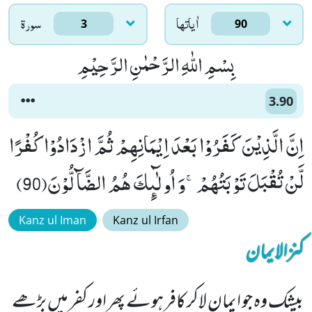
اٰياتها
سورۃ
3
90
بِسْمِ اللّٰهِ الرَّحْمٰنِ الرَّحِیْمِ
3.90
اِنَّ الَّذِیْنَ كَفَرُوْا بَعْدَ اِیْمَانِهِمْ ثُمَّ ازْدَادُوْا كُفْرًا
لَّنْ تُقْبَلَ تَوْبَتُهُمْۚ-وَ اُولٰٓىٕكَ هُمُ الضَّآلُّوْنَ(90)
Kanz ul Iman
Kanz ul Irfan
کنزالایمان
بیشک وہ جو ایمان لاکر کافر ہوئے پھر اور کفر میں بڑھے