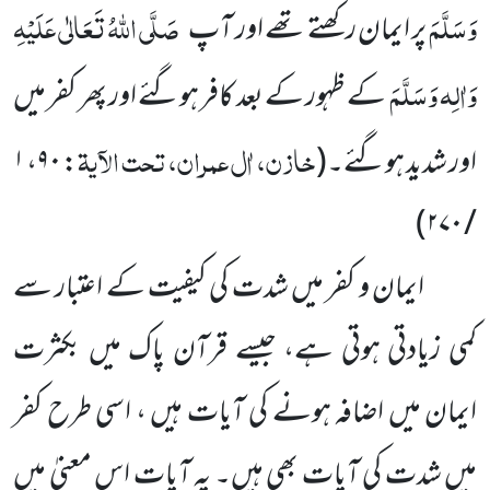
وَسَلَّمَ
صَلَّی اللہُ تَعَالٰی عَلَیْہِ
پر ایمان رکھتے تھے اور آپ
وَاٰلِہ وَسَلَّمَ
کے ظہور کے بعد کافر ہوگئے اور پھر کفر میں
خازن، اٰل عمران، تحت الآیۃ
اور شدید ہوگئے۔
(
: ۹۰، ۱
/ ۲۷۰)
ایمان و کفر میں شدت کی کیفیت کے اعتبار سے
کمی زیادتی ہوتی ہے، جیسے قرآن پاک میں بکثرت
ایمان میں اضافہ ہونے کی آیات ہیں ، اسی طرح کفر
میں شدت کی آیات بھی ہیں۔ یہ آیات اس معنیٰ میں