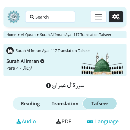
Search
Go
Home
➤
Al-Quran
➤
Surah Al Imran Ayat 117 Translation Tafseer
Surah Al Imran Ayat 117 Translation Tafseer
Surah Al Imran
لَنْ تَنَالُوا
Para 4 -
سورة ال عمران
Reading
Translation
Tafseer
Audio
PDF
Language