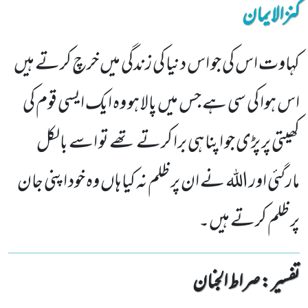
کنزالایمان
کہاوت اس کی جو اس دنیا کی زندگی میں خرچ کرتے ہیں
اس ہوا کی سی ہے جس میں پالا ہو وہ ایک ایسی قوم کی
کھیتی پر پڑی جو اپنا ہی برا کرتے تھے تو اسے بالکل
مارگئی اور اللہ نے ان پر ظلم نہ کیا ہاں وہ خود اپنی جان
پر ظلم کرتے ہیں۔
تفسیر : ‎صراط الجنان