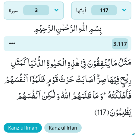
اٰياتها
سورۃ
3
117
بِسْمِ اللّٰهِ الرَّحْمٰنِ الرَّحِیْمِ
3.117
مَثَلُ مَا یُنْفِقُوْنَ فِیْ هٰذِهِ الْحَیٰوةِ الدُّنْیَا كَمَثَلِ
رِیْحٍ فِیْهَا صِرٌّ اَصَابَتْ حَرْثَ قَوْمٍ ظَلَمُوْۤا اَنْفُسَهُمْ
فَاَهْلَكَتْهُؕ-وَ مَا ظَلَمَهُمُ اللّٰهُ وَ لٰـكِنْ اَنْفُسَهُمْ
یَظْلِمُوْنَ(117)
Kanz ul Iman
Kanz ul Irfan