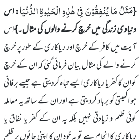
مَثَلُ مَا یُنْفِقُوْنَ فِیْ هٰذِهِ الْحَیٰوةِ الدُّنْیَا
{
: اس
دنیاوی زندگی میں خرچ کرنے والوں کی مثال۔}
اس
آیت میں کافر کے خرچ اور ریاکاری کے طور پر خرچ
کرنے والے کی مثال بیان فرمائی گئی کہ ان کے خرچ
کو ان کا کفر یا ریاکاری ایسے تباہ کردیتی ہے جیسے برفانی
ہو اکھیتی کو برباد کردیتی ہے اور ان کے ساتھ یہ معاملہ
کوئی ظلم و زیادتی نہیں بلکہ یہ ان کے کفر یا نفاق یا
ریاکاری کا انجام ہے تو یہ خود اِن کا اپنی جانوں پر ظلم