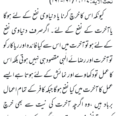
تحت الآیۃ:
۱۱۷، ۱ / ۲۹۱-۲۹۲)
کیونکہ اس کا خرچ کرنا یا دنیاوی نفع کے لئے ہوگا
یاآخرت کے نفع کے لئے۔ اگرصرف دنیاوی نفع
کے لئے ہو تو آخرت میں اس سے کیا فائدہ اور ریاکار کو
تو آخرت اور رضائے الٰہی مقصود ہی نہیں ہوتی بلکہ اس
کا عمل تودکھاوے اور نمائش کے لئے ہوتا ہے ایسے
عمل کا آخرت میں کیا نفع ہوگا جبکہ کافر کے تمام اعمال
برباد ہیں ،وہ اگرچہ آخرت کی نیت سے بھی خرچ