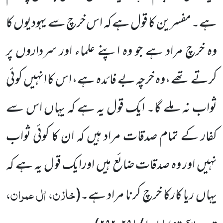
ہے۔ مفسرین کا قول ہے کہ اس خرچ سے یہودیوں کا
وہ خرچ مراد ہے جو وہ اپنے علماء اور سرداروں پر
کرتے تھے ،وہ خرچہ بے فائدہ ہے، اس کا انہیں کوئی
ثواب نہ ملے گا۔ ایک قول یہ ہے کہ یہاں اس سے
کفار کے تمام صدقات مراد ہیں کہ ان کا کوئی ثواب
نہیں اور وہ صدقات ضائع ہیں اورایک قول یہ ہے کہ
خازن، اٰل عمران،
یہاں ریا کارکا خرچ کرنا مراد ہے۔
(