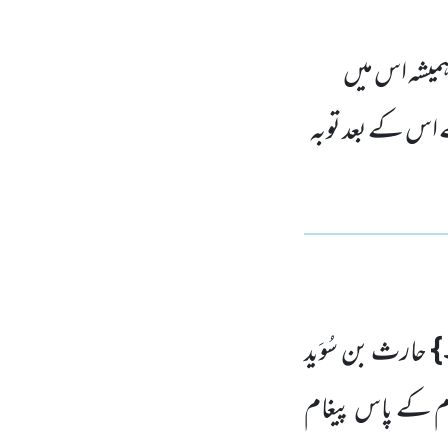
ہمیشہ اس میں
 اس کے بعد توبہ
۔}
حارث بن سُوَید
وم کے پاس پیغام