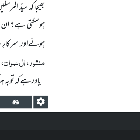
بھیجا کہ سیدُ المرسلی
ہوسکتی ہے؟ ان کے
ہوئےاور سرکارِ د
منثور، اٰل عمران، ت
یاد رہے کہ توبہ ہ