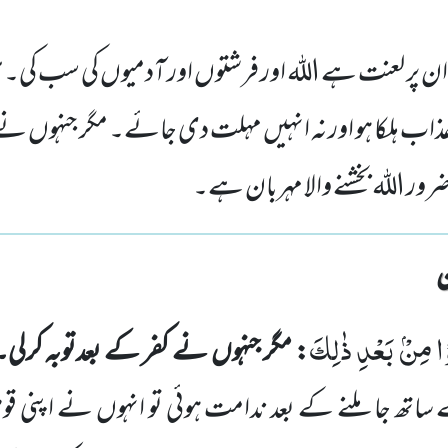
ہ ان پر لعنت ہے اللہ اور فرشتوں اور آدمیوں کی سب کی۔ 
عذاب ہلکا ہو اور نہ انہیں مہلت دی جائے۔ مگر جنہوں نے
و ضرور اللہ بخشنے والا مہربان ہے۔
ُوْا مِنْۢ بَعْدِ ذٰلِكَ
: مگر جنہوں نے کفر کے بعدتوبہ کرلی
 ساتھ
جا
ملنے کے بعد ندامت ہوئی تو انہوں نے اپنی ق