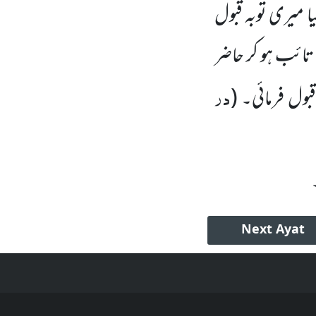
یا میری توبہ قبول
تائب ہو کر حاضر
در
بول فرمائی۔
(
Next
Ayat