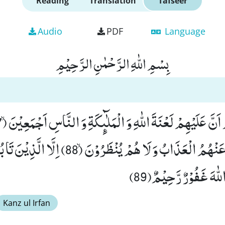
Reading
Translation
Tafseer
Audio
PDF
Language
بِسْمِ اللّٰهِ الرَّحْمٰنِ الرَّحِیْمِ
فِیْهَاۚ-لَا یُخَفَّفُ عَنْهُمُ الْعَذَابُ وَ لَا هُمْ یُن
ّٰهَ غَفُوْرٌ رَّحِیْمٌ(89)
Kanz ul Irfan