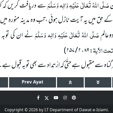
صَلَّی اللہُ تَعَالٰی عَلَیْہِ وَاٰلِہ وَسَلَّمَ
ن
سے دریافت
کریں کہ ک
 حق میں یہ آیت نازل ہوئی ،تب وہ مدینہ منورہ میں 
صَلَّی اللہُ تَعَالٰی عَلَیْہِ وَاٰلِہ وَسَلَّمَ
وعالم
نے ان کی توبہ ق
حت الآیۃ
: ۸۹، ۲ / ۲۵۷)
رگناہ سے مقبول ہے حتّٰی کہ اِرْتِداد سے بھی توبہ قبول ہے۔
Prev
Ayat
Copyright © 2026 by I.T Department of Dawat-e-Islami.