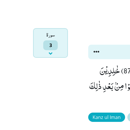
سورۃ
3
اُولٰٓىٕكَ جَزَآؤُهُمْ اَنَّ عَلَیْهِمْ لَعْنَةَ اللّٰهِ وَ الْمَلٰٓىٕكَةِ وَ النَّاسِ اَجْمَعِیْنَۙ (87) خٰلِدِیْنَ
ْظَرُوْنَۙ (88) اِلَّا الَّذِیْنَ تَابُوْا مِنْۢ بَعْدِ ذٰلِكَ
Kanz ul Iman