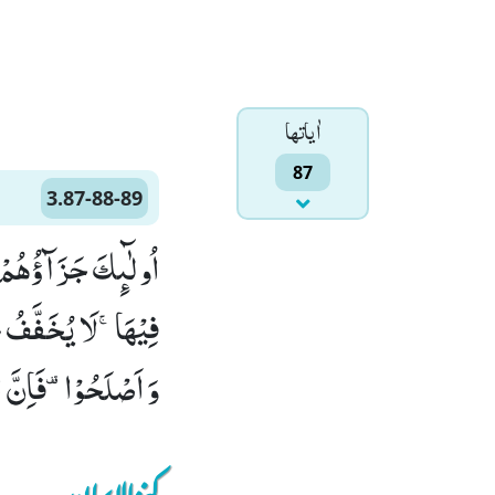
اٰياتها
87
3.87-88-89
وَ اَصْلَحُوْا۫-فَاِنَّ الل