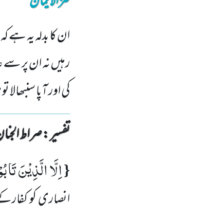
کنزالایمان
ان کا بدلہ یہ ہے ک
رہیں نہ ان پر سے 
کی اور آپا سنبھالا ت
تفسیر : ‎صراط الجنان
اِلَّا الَّذِیْنَ تَاب
{
انصاری کو کفارکے