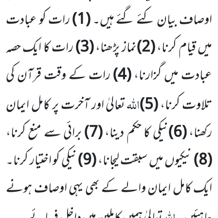
اوصاف بیان کئے گئے ہیں۔
(
1
)
رات کو عبادت
میں قیام کرنا،
(
2
)
نماز پڑھنا،
(
3
)
رات کا ایک حصہ
عبادت میں گزارنا،
(
4
)
رات کے وقت قرآن کی
اللہ
تلاوت کرنا،
(
5
)
تعالیٰ اور آخرت پر کامل ایمان
رکھنا،
(
6
)
نیکی کا حکم دینا،
(
7
)
برائی سے منع کرنا،
(
8
)
نیکیوں میں سبقت لیجانا،
(
9
)
نیکی کو اختیار کرنا۔
ایک کامل
ایمان والے کے بھی یہی اوصاف ہونے
اللہ