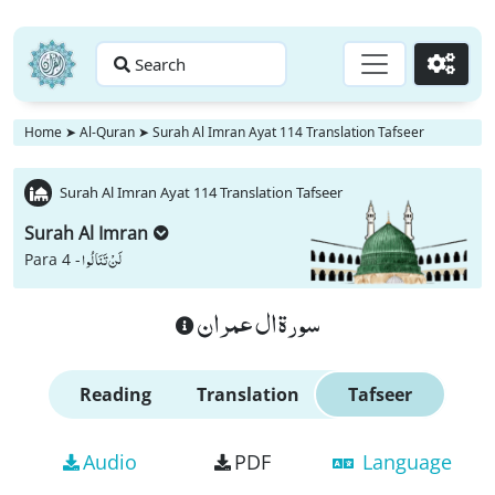
Search
Go
Home
➤
Al-Quran
➤
Surah Al Imran Ayat 114 Translation Tafseer
Surah Al Imran Ayat 114 Translation Tafseer
Surah Al Imran
لَنْ تَنَالُوا
Para 4 -
سورة ال عمران
Reading
Translation
Tafseer
Audio
PDF
Language