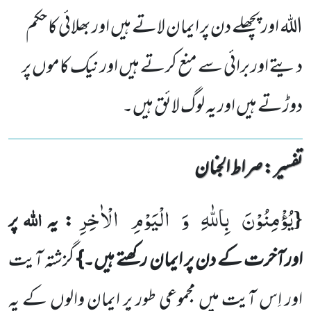
اللہ اور پچھلے دن پر ایمان لاتے ہیں اور بھلائی کا حکم
دیتے اور برائی سے منع کرتے ہیں اور نیک کاموں پر
دوڑتے ہیں اور یہ لوگ لائق ہیں۔
تفسیر : ‎صراط الجنان
یُؤْمِنُوْنَ بِاللّٰهِ وَ الْیَوْمِ الْاٰخِرِ
{
اللہ
: یہ
پر
اورآخرت کے دن پر ایمان رکھتے ہیں۔}
گزشتہ آیت
اور اِس آیت میں
مجموعی طور پر ایمان والوں کے یہ