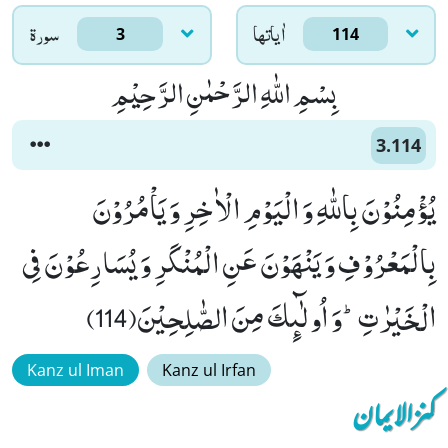
اٰياتها
سورۃ
3
114
بِسْمِ اللّٰهِ الرَّحْمٰنِ الرَّحِیْمِ
3.114
یُؤْمِنُوْنَ بِاللّٰهِ وَ الْیَوْمِ الْاٰخِرِ وَ یَاْمُرُوْنَ
بِالْمَعْرُوْفِ وَ یَنْهَوْنَ عَنِ الْمُنْكَرِ وَ یُسَارِعُوْنَ فِی
الْخَیْرٰتِؕ-وَ اُولٰٓىٕكَ مِنَ الصّٰلِحِیْنَ(114)
Kanz ul Iman
Kanz ul Irfan
کنزالایمان