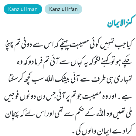
Kanz ul Iman
Kanz ul Irfan
کنزالایمان
کیا جب تمہیں کوئی مصیبت پہنچے کہ اس سے دونی تم پہنچا
چکے ہو تو کہنے لگو کہ یہ کہاں سے آئی تم فرما دو کہ وہ
تمہاری ہی طرف سے آئی بیشک اللہ سب کچھ کرسکتا
ہے ۔ اور وہ مصیبت جو تم پر آئی جس دن دونوں فوجیں
ملی تھیں وہ اللہ کے حکم سے تھی اور اس لئے کہ پہچان
کرادے ایمان والوں کی ۔