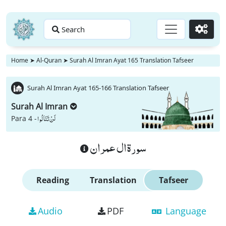
Search
Go
Home
➤
Al-Quran
➤
Surah Al Imran Ayat 165 Translation Tafseer
Surah Al Imran Ayat 165-166 Translation Tafseer
Surah Al Imran
لَنْ تَنَالُوا
Para 4 -
سورة ال عمران
Reading
Translation
Tafseer
Audio
PDF
Language