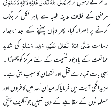
صَلَّی اللہُ تَعَالٰی عَلَیْہِ وَاٰلِہٖ وَسَلَّمَ
کہ تم نے رسولِ کریم
کی
مرضی
کے خلاف مدینہ طیبہ سے باہر نکل کر جنگ
کرنے پر اِصرار کیا، پھر وہاں پہنچنے کے بعد تاجدارِ
صَلَّی اللہُ تَعَالٰی عَلَیْہِ وَاٰلِہٖ وَسَلَّمَ
رسالت
کی شدید
ممانعت کے باوجود غنیمت کے لئے مرکز کوچھوڑا ۔
یہی بات تمہارے قتل اور نقصان کا سبب بنی ہے۔
مزید
اگلی آیت میں فرمایا کہ میدانِ اُحد میں کافروں اور
مسلمانوں کے مقابلے کے دن تمہیں جو تکلیف پہنچی