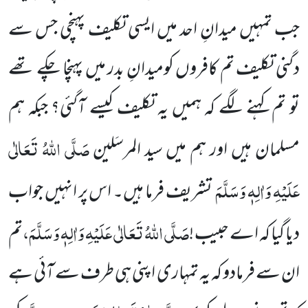
جب تمہیں میدانِ احد میں ایسی تکلیف پہنچی جس سے
دگنی تکلیف تم کافروں کومیدانِ بدر میں پہنچا چکے تھے
تو تم کہنے لگے کہ ہمیں یہ تکلیف کیسے آگئی؟ جبکہ ہم
صَلَّی اللہُ تَعَالٰی
مسلمان ہیں اور ہم
میں سید المرسَلین
عَلَیْہِ وَاٰلِہٖ وَسَلَّمَ
تشریف فرما ہیں۔ اس پر انہیں جواب
صَلَّی اللہُ تَعَالٰی عَلَیْہِ وَاٰلِہٖ وَسَلَّمَ
،
دیا گیا کہ اے حبیب !
تم
ان سے فرمادو کہ یہ تمہاری اپنی ہی طرف سے آئی ہے