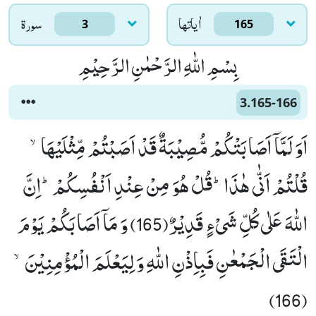
اٰياتها
سورۃ
3
165
بِسْمِ اللّٰهِ الرَّحْمٰنِ الرَّحِیْمِ
3.165-166
اَوَ لَمَّاۤ اَصَابَتْكُمْ مُّصِیْبَةٌ قَدْ اَصَبْتُمْ مِّثْلَیْهَاۙ-
قُلْتُمْ اَنّٰى هٰذَاؕ-قُلْ هُوَ مِنْ عِنْدِ اَنْفُسِكُمْؕ-اِنَّ
اللّٰهَ عَلٰى كُلِّ شَیْءٍ قَدِیْرٌ(165) وَ مَاۤ اَصَابَكُمْ یَوْمَ
الْتَقَى الْجَمْعٰنِ فَبِاِذْنِ اللّٰهِ وَ لِیَعْلَمَ الْمُؤْمِنِیْنَۙ
(166)