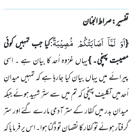
تفسیر : ‎صراط الجنان
اَوَ
لَمَّاۤ
اَصَابَتْكُمْ
مُّصِیْبَةٌ
{
کیا جب تمہیں کوئی
:
مصیبت پہنچی۔ }
یہاں غزوہ اُحد کا بیان ہے ۔ اسی
پیرائے میں یہاں
بیان کیا جارہا ہے کہ تمہیں میدانِ
اُحدمیں تکلیف پہنچی کہ تم میں سے ستّر شہید ہوئے جبکہ
میدانِ بدر میں کفار کے ستر آدمی
مارے گئے اور ستر
گرفتار ہوئے تو کفار کا نقصان تو دُگنا ہوا۔ اس پر فرمایا کہ