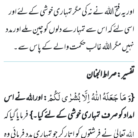
اور یہ فتح اللہ نے نہ کی مگر تمہاری خوشی کے لئے اور
اسی لئے کہ اس سے تمہارے دلوں کو چین ملے اور مدد
نہیں مگر اللہ غالب حکمت والے کے پاس سے۔
تفسیر : ‎صراط الجنان
وَ مَا جَعَلَهُ اللّٰهُ اِلَّا بُشْرٰى لَكُمْ
اللہ
{
: اور
نے اس
امداد کو صرف تمہاری خوشی کے لئے کیا۔}
فرمایا گیا کہ
اللہ
تعالیٰ نے فرشتوں کو اتار کر جو تمہاری مدد فرمائی وہ