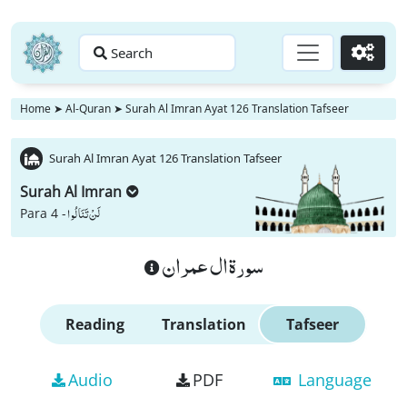
Search
Go
Home
➤
Al-Quran
➤
Surah Al Imran Ayat 126 Translation Tafseer
Surah Al Imran Ayat 126 Translation Tafseer
Surah Al Imran
لَنْ تَنَالُوا
Para 4 -
سورة ال عمران
Reading
Translation
Tafseer
Audio
PDF
Language