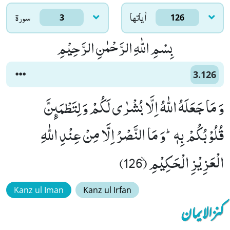
اٰياتها
سورۃ
3
126
بِسْمِ اللّٰهِ الرَّحْمٰنِ الرَّحِیْمِ
3.126
وَ مَا جَعَلَهُ اللّٰهُ اِلَّا بُشْرٰى لَكُمْ وَ لِتَطْمَىٕنَّ
قُلُوْبُكُمْ بِهٖؕ-وَ مَا النَّصْرُ اِلَّا مِنْ عِنْدِ اللّٰهِ
الْعَزِیْزِ الْحَكِیْمِۙ (126)
Kanz ul Iman
Kanz ul Irfan
کنزالایمان