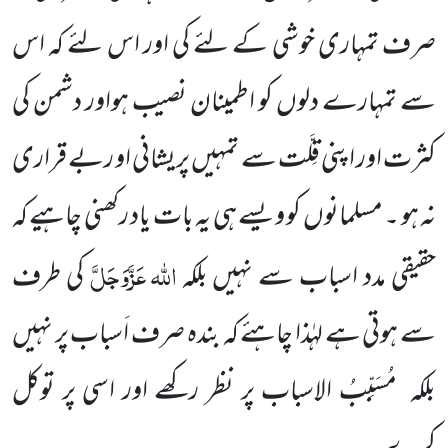
صرف تمہاری خوشی کے لئے کی اور اس لئے کہ اس
سے تمہارے دلوں کو اطمینان نصیب ہواور دشمن کی
کثرت اور اپنی قِلَّت سے تمہیں پریشانی او ربے قراری
نہ ہو ۔ مسلمانوں کو ویسے ہی یہ بات یاد رکھنی چاہیے کہ
اللہ
عَزَّوَجَلَّ
حقیقی مدد اسباب سے نہیں بلکہ
کی طرف
سے ہوتی ہے لہٰذا چاہئے کہ بندہ صرف اَسباب پر نہیں
بلکہ
مُسَبِّبُ الاسباب پر نظر رکھے اور اسی پر توکل