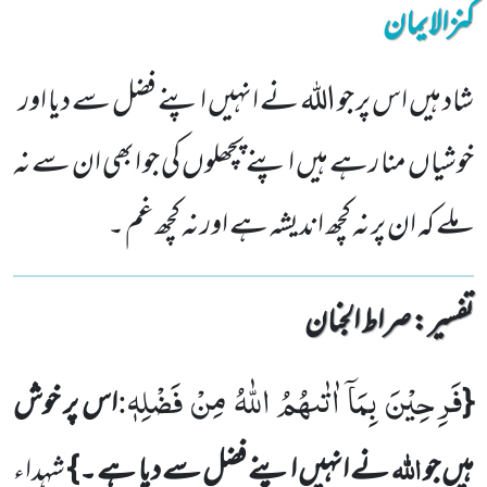
کنزالایمان
شاد ہیں اس پر جو اللہ نے انہیں اپنے فضل سے دیا اور
خوشیاں منا رہے ہیں اپنے پچھلوں کی جو ابھی ان سے نہ
ملے کہ ان پر نہ کچھ اندیشہ ہے اور نہ کچھ غم ۔
تفسیر : ‎صراط الجنان
فَرِحِیْنَ
بِمَاۤ
اٰتٰىهُمُ
اللّٰهُ
مِنْ
فَضْلِهٖ
{
اس پر خوش
:
اللہ
ہیں جو
نے انہیں اپنے فضل سے دیا ہے ۔ }
شہداء