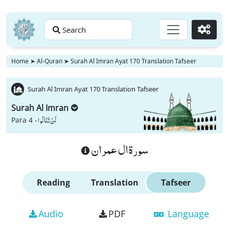
Search
Go
Home
➤
Al-Quran
➤
Surah Al Imran Ayat 170 Translation Tafseer
Surah Al Imran Ayat 170 Translation Tafseer
Surah Al Imran
لَنْ تَنَالُوا
Para 4 -
سورة ال عمران
Reading
Translation
Tafseer
Audio
PDF
Language