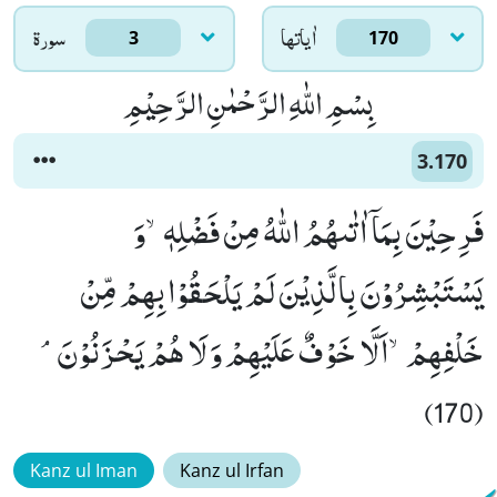
اٰياتها
سورۃ
3
170
بِسْمِ اللّٰهِ الرَّحْمٰنِ الرَّحِیْمِ
3.170
فَرِحِیْنَ بِمَاۤ اٰتٰىهُمُ اللّٰهُ مِنْ فَضْلِهٖۙ-وَ
یَسْتَبْشِرُوْنَ بِالَّذِیْنَ لَمْ یَلْحَقُوْا بِهِمْ مِّنْ
خَلْفِهِمْۙ-اَلَّا خَوْفٌ عَلَیْهِمْ وَ لَا هُمْ یَحْزَنُوْنَۘ
(170)
Kanz ul Iman
Kanz ul Irfan