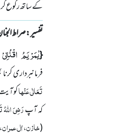
کے ساتھ رکوع کر
تفسیر : ‎صراط الجنان
یٰمَرْیَمُ اقْنُتِیْ ل
{
فرمانبرداری کرنا 
تَعَالٰی عَنْہا
کو آیت 
رَضِیَ اللہُ تَ
کہ آپ
خازن، اٰل عمران، 
(