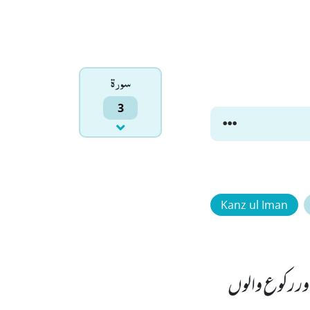
سورۃ
3
Kanz ul Iman
ر رکوع والوں