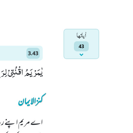
اٰياتها
43
3.43
یٰمَرْیَمُ اقْنُتِیْ لِر
کنزالایمان
اے مریم اپنے رب 