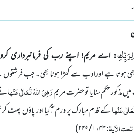
۔
ِرَبِّكِ
: اے مریم! اپنے رب کی فرمانبرداری کرو
بھی ہوتا ہے اور
ادب سے کھڑا ہونا بھی۔ جب فرشتوں 
رَضِیَ اللہُ تَعَالٰی عَنْہا
میں مذکور حکم سنایا تو حضرت مریم
نے ا
عَالٰی عَنْہا
کے قدم مبارک پر ورم آگیا اور پاؤں پھٹ کر 
تحت الآیۃ:
۴۳، ۱ / ۲۴۹)