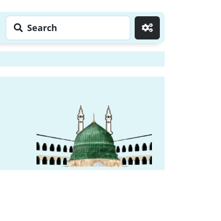
Search
Go