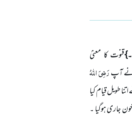
۔}
قنوت کا معنیٰ
رَضِیَ اللہُ
نے آپ
تنا طویل قیام کیا
خون جاری ہوگیا ۔