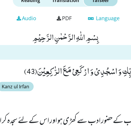
Reading
Translation
Tafseer
Audio
PDF
Language
بِسْمِ اللّٰهِ الرَّحْمٰنِ الرَّحِیْمِ
َبِّكِ وَ اسْجُدِیْ وَ ارْكَعِیْ مَعَ الرّٰكِعِیْنَ(43)
Kanz ul Irfan
کے حضور ادب سے کھڑی ہو اور اس کے لئے سجدہ کر او