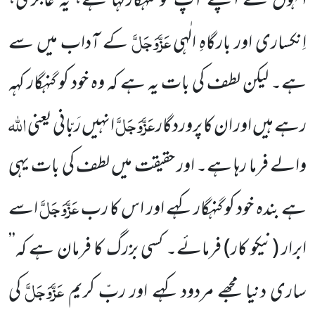
انہوں نے اپنے آپ کو گنہگارکہا ہے، یہ عاجزی،
عَزَّوَجَلَّ
اِنکساری اور بارگاہِ الٰہی
کے آداب میں سے
ہے۔ لیکن لطف کی بات یہ ہے کہ وہ خود کو گنہگار کہہ
عَزَّوَجَلَّ
اللہ
رہے ہیں اور ان کا پروردگار
انہیں رَبّانی یعنی
والے فرما رہا ہے۔ اور حقیقت میں لطف کی بات یہی
عَزَّوَجَلَّ
ہے بندہ خود کو گنہگار کہے اور اس کا رب
اسے
ابرار
(نیکو کار)
فرمائے۔ کسی بزرگ کا فرمان ہے کہ’’
عَزَّوَجَلَّ
ساری دنیا مجھے مردود کہے اور ربّ کریم
کی