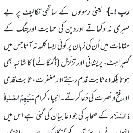
رب !۔}
یعنی رسولوں کے ساتھی تکالیف پر بے
صبری نہ دکھاتے اوردین کی حمایت اورجنگ کے
مقامات میں اُن کی زبان پر کوئی ایسا کلمہ نہ آتا جس میں
گھبراہٹ، پریشانی اور تَزَلْزُل
(ڈگمگانے)
کا شائبہ بھی
ہوتا بلکہ وہ ثابت قدم رہتے اور مغفرت، ثابت قدمی
عَلَیْہِمُ الصَّلٰوۃُ
اورفتح و نصرت کی دُعا کرتے۔ انبیاء کرام
وَالسَّلَام
کے صحابہ کی جو دعا بیان کی گئی ہے اس میں