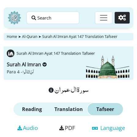
Search
Go
Home
➤
Al-Quran
➤
Surah Al Imran Ayat 147 Translation Tafseer
Surah Al Imran Ayat 147 Translation Tafseer
Surah Al Imran
لَنْ تَنَالُوا
Para 4 -
سورة ال عمران
Reading
Translation
Tafseer
Audio
PDF
Language