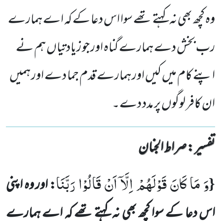
وہ کچھ بھی نہ کہتے تھے سوا اس دعا کے کہ اے ہمارے
رب بخش دے ہمارے گناہ اور جو زیادتیاں ہم نے
اپنے کام میں کیں اور ہمارے قدم جما دے اور ہمیں
ان کافر لوگوں پر مدد دے۔
تفسیر : ‎صراط الجنان
وَ
مَا
كَانَ
قَوْلَهُمْ
اِلَّاۤ
اَنْ
قَالُوْا
رَبَّنَا
{
: اور وہ اپنی
اس دعا کے سوا کچھ بھی نہ کہتے تھے کہ اے ہمارے