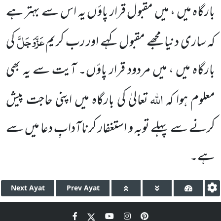
بارگاہ میں ، میں مقبول قرار پاؤں یہ اس سے بہتر ہے
عَزَّوَجَلَّ
کہ ساری دنیا مجھے مقبول کہے اور رب کریم
کی
بارگاہ میں ، میں مردود قرار پاؤں۔ آیت سے یہ بھی
اللہ
معلوم ہوا کہ
تعالیٰ کی بارگاہ میں اپنی حاجت پیش
کرنے سے پہلے توبہ و استغفار کرناآدابِ دعا میں سے
ہے۔
Next
Ayat
Prev
Ayat