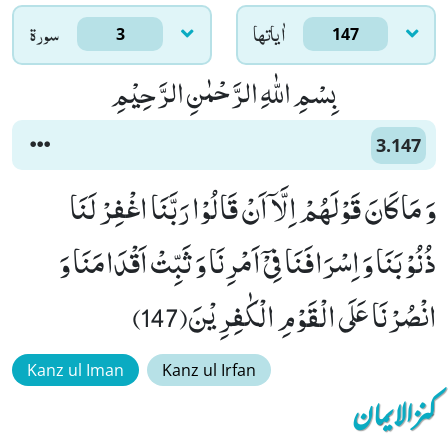
اٰياتها
سورۃ
3
147
بِسْمِ اللّٰهِ الرَّحْمٰنِ الرَّحِیْمِ
3.147
وَ مَا كَانَ قَوْلَهُمْ اِلَّاۤ اَنْ قَالُوْا رَبَّنَا اغْفِرْ لَنَا
ذُنُوْبَنَا وَ اِسْرَافَنَا فِیْۤ اَمْرِنَا وَ ثَبِّتْ اَقْدَامَنَا وَ
انْصُرْنَا عَلَى الْقَوْمِ الْكٰفِرِیْنَ(147)
Kanz ul Iman
Kanz ul Irfan
کنزالایمان