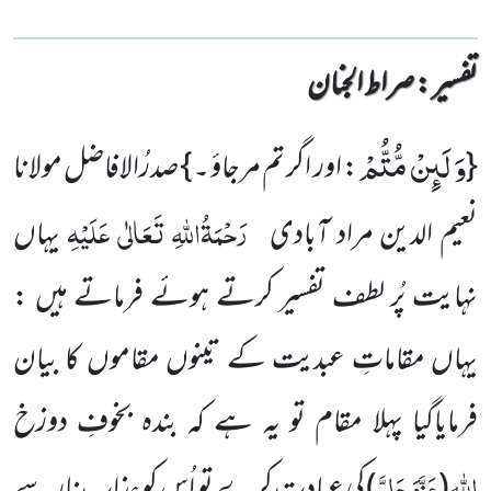
تفسیر : ‎صراط الجنان
وَ لَىٕنْ مُّتُّمْ
{
: اور اگر تم مرجاؤ ۔ } صدرُالافاضل مولانا
رَحْمَۃُاللہِ تَعَالٰی عَلَیْہِ
نعیم الدین مراد آبادی
یہاں
نہایت پُر لطف تفسیر کرتے ہوئے فرماتے ہیں :
یہاں مقاماتِ عبدیت کے تینوں مقاموں کا بیان
فرمایاگیا پہلا مقام تو یہ ہے کہ بندہ بخوفِ دوزخ
اللہ
عَزَّوَجَلَّ
(
) کی عبادت کرے تو اُس کو عذابِ نار سے