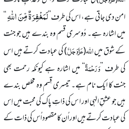
لَمَغْفِرَةٌ مِّنَ اللّٰهِ
امن دی جاتی ہے، اس کی طرف’’
‘‘
میں اشارہ ہے۔ دُوسری قسم وہ بندے ہیں جو جنت
اللہ
عَزَّوَجَلَّ
کے شوق میں
(
) کی عبادت کرتے ہیں اس
وَرَحْمَۃٌ
کی طرف ’’
‘‘
میں اشارہ ہے کیونکہ رحمت بھی
جنت کا ایک نام ہے۔ تیسری قِسم وہ مخلص بندے
ہیں جو عشقِ الہٰی اور ا س کی ذاتِ پاک کی محبت میں اِس
کی عبادت کرتے ہیں اور اُن کا مقصود اُس کی ذات کے