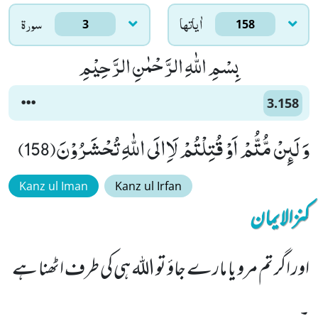
اٰياتها
سورۃ
3
158
بِسْمِ اللّٰهِ الرَّحْمٰنِ الرَّحِیْمِ
3.158
وَ لَىٕنْ مُّتُّمْ اَوْ قُتِلْتُمْ لَاِالَى اللّٰهِ تُحْشَرُوْنَ(158)
Kanz ul Iman
Kanz ul Irfan
کنزالایمان
اور اگر تم مرو یا مارے جاؤ تو اللہ ہی کی طرف اٹھنا ہے
۔