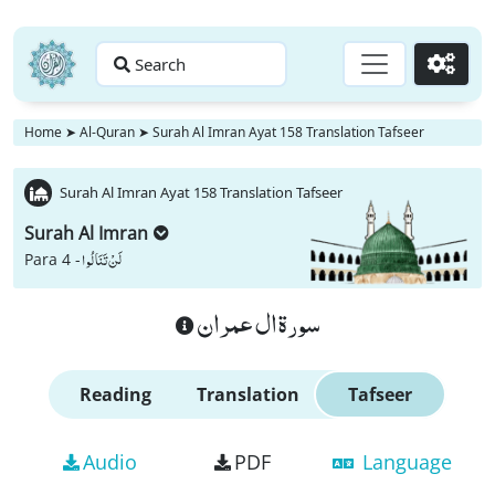
Search
Go
Home
➤
Al-Quran
➤
Surah Al Imran Ayat 158 Translation Tafseer
Surah Al Imran Ayat 158 Translation Tafseer
Surah Al Imran
لَنْ تَنَالُوا
Para 4 -
سورة ال عمران
Reading
Translation
Tafseer
Audio
PDF
Language