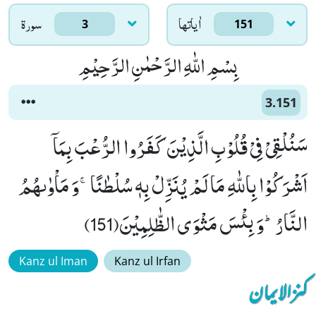
اٰياتها
سورۃ
3
151
بِسْمِ اللّٰهِ الرَّحْمٰنِ الرَّحِیْمِ
3.151
سَنُلْقِیْ فِیْ قُلُوْبِ الَّذِیْنَ كَفَرُوا الرُّعْبَ بِمَاۤ
اَشْرَكُوْا بِاللّٰهِ مَا لَمْ یُنَزِّلْ بِهٖ سُلْطٰنًاۚ-وَ مَاْوٰىهُمُ
النَّارُؕ-وَ بِئْسَ مَثْوَى الظّٰلِمِیْنَ(151)
Kanz ul Iman
Kanz ul Irfan
کنزالایمان