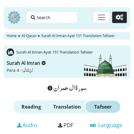
Search
Go
Home
➤
Al-Quran
➤
Surah Al Imran Ayat 151 Translation Tafseer
Surah Al Imran Ayat 151 Translation Tafseer
Surah Al Imran
لَنْ تَنَالُوا
Para 4 -
سورة ال عمران
Reading
Translation
Tafseer
Audio
PDF
Language