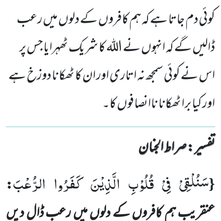
کوئی دم جاتا ہے کہ ہم کافروں کے دلوں میں رعب
ڈالیں گے کہ انہوں نے اللہ کا شریک ٹھہرایا جس پر
اس نے کوئی سمجھ نہ اتاری اور ان کا ٹھکانا دوزخ ہے
اور کیا برا ٹھکانا ناانصافوں کا۔
تفسیر : ‎صراط الجنان
سَنُلْقِیْ فِیْ قُلُوْبِ الَّذِیْنَ كَفَرُوا الرُّعْبَ
{
:
عنقریب ہم کافروں کے دلوں میں رعب ڈال دیں