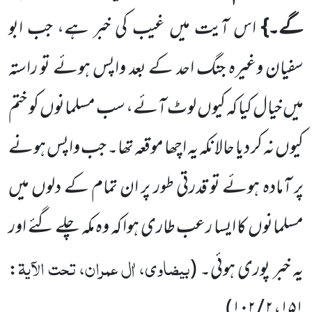
گے۔}
اس آیت
میں غیب کی خبر ہے، جب ابو
سفیان وغیرہ جنگ احد کے بعد واپس ہوئے تو راستہ
میں خیال کیا کہ کیوں لوٹ آئے، سب مسلمانوں کو ختم
کیوں نہ کر دیا حالانکہ یہ اچھا موقعہ تھا۔ جب واپس ہونے
پر آمادہ ہوئے تو قدرتی طور پر ان تمام کے دلوں میں
مسلمانوں کا ایسا رعب طاری ہوا کہ وہ مکہ چلے گئے اور
بیضاوی، اٰل عمران، تحت الآیۃ
یہ خبر پوری ہوئی۔
(
:
۱۵۱، ۲ / ۱۰۲)