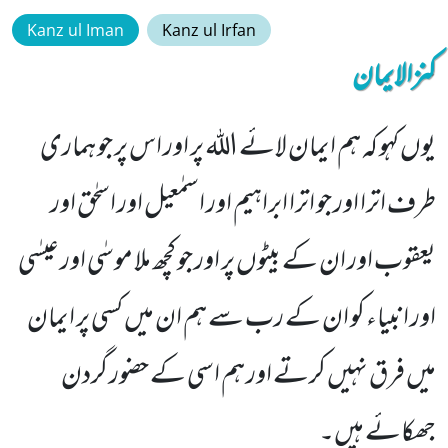
Kanz ul Iman
Kanz ul Irfan
کنزالایمان
یوں کہو کہ ہم ایمان لائے اللہ پر اور اس پر جو ہماری
طرف اترا اور جو اترا ابراہیم اور اسمٰعیل اور اسحٰق اور
یعقوب اور ان کے بیٹوں پر اور جو کچھ ملا موسٰی اور عیسٰی
اور انبیاء کو ان کے رب سے ہم ان میں کسی پر ایمان
میں فرق نہیں کرتے اور ہم اسی کے حضور گردن
جھکائے ہیں۔