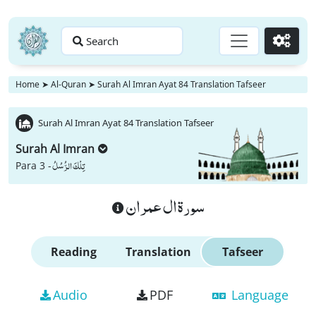
Search
Go
Home
➤
Al-Quran
➤
Surah Al Imran Ayat 84 Translation Tafseer
Surah Al Imran Ayat 84 Translation Tafseer
Surah Al Imran
تِلْكَ الرُّسُلُ
Para 3 -
سورة ال عمران
Reading
Translation
Tafseer
Audio
PDF
Language