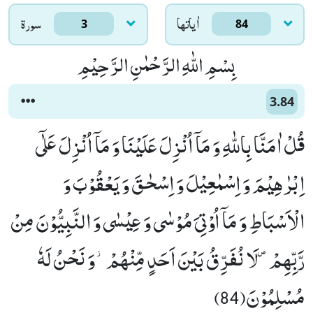
اٰياتها
سورۃ
3
84
بِسْمِ اللّٰهِ الرَّحْمٰنِ الرَّحِیْمِ
3.84
قُلْ اٰمَنَّا بِاللّٰهِ وَ مَاۤ اُنْزِلَ عَلَیْنَا وَ مَاۤ اُنْزِلَ عَلٰۤى
اِبْرٰهِیْمَ وَ اِسْمٰعِیْلَ وَ اِسْحٰقَ وَ یَعْقُوْبَ وَ
الْاَسْبَاطِ وَ مَاۤ اُوْتِیَ مُوْسٰى وَ عِیْسٰى وَ النَّبِیُّوْنَ مِنْ
رَّبِّهِمْ۪-لَا نُفَرِّقُ بَیْنَ اَحَدٍ مِّنْهُمْ٘-وَ نَحْنُ لَهٗ
مُسْلِمُوْنَ(84)