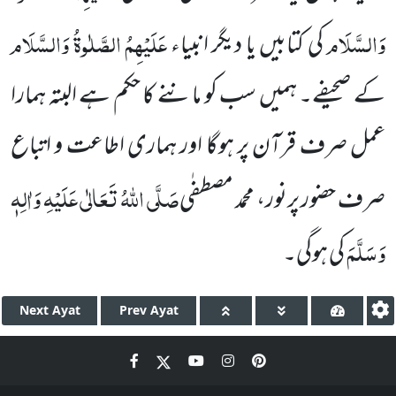
وَالسَّلَام
عَلَیْہِمُ الصَّلٰوۃُ وَالسَّلَام
کی کتابیں یا دیگر انبیاء
کے صحیفے۔ ہمیں سب کو ماننے کا حکم ہے البتہ ہمارا
عمل صرف قرآن پر ہوگا اور ہماری اطاعت و اتباع
صَلَّی اللہُ تَعَالٰی عَلَیْہِ وَاٰلِہٖ
صرف حضور پرنور، محمد مصطفٰی
وَسَلَّمَ
کی ہوگی۔
Next
Ayat
Prev
Ayat