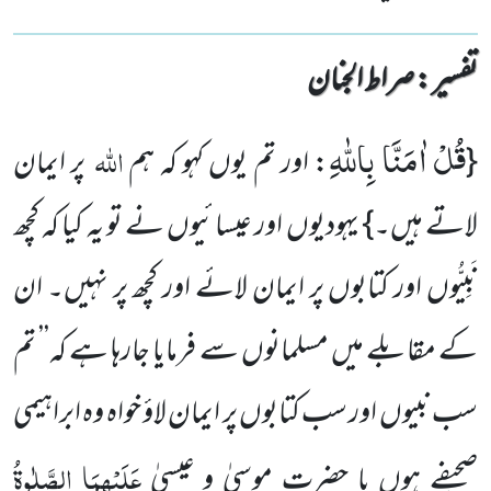
تفسیر : ‎صراط الجنان
قُلْ اٰمَنَّا بِاللّٰهِ
اللہ
{
: اور تم یوں کہو کہ ہم
پر ایمان
لاتے ہیں۔} یہودیوں اور عیسائیوں نے تو یہ کیا کہ کچھ
نَبِیُّوں اور کتابوں پر ایمان لائے اور کچھ پر نہیں۔ ان
کے مقابلے میں مسلمانوں سے فرمایا جارہا ہے کہ’’ تم
سب نبیوں اور سب کتابوں پر ایمان لاؤ خواہ وہ ابراہیمی
عَلَیْہِمَا الصَّلٰوۃُ
صحیفے ہوں یا حضرت موسیٰ و عیسیٰ