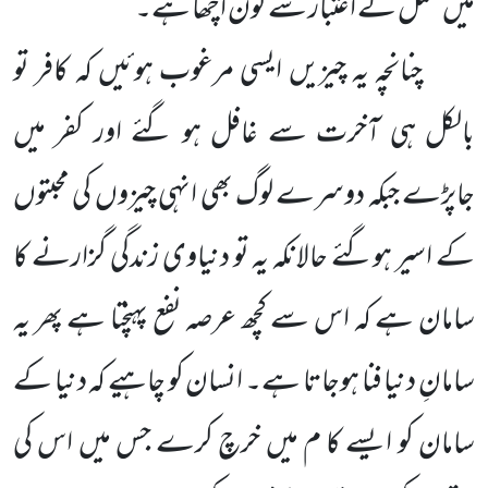
میں عمل کے اعتبار سے کون اچھا ہے۔
چنانچہ یہ چیزیں ایسی مرغوب ہوئیں کہ کافر تو
بالکل ہی آخرت سے غافل ہو گئے اور کفر میں
جاپڑے جبکہ دوسرے لوگ بھی انہی چیزوں کی محبتوں
کے اسیر ہوگئے حالانکہ یہ تو دنیاوی زندگی گزارنے کا
سامان ہے کہ اس سے کچھ عرصہ نفع پہنچتا ہے پھر یہ
سامانِ دنیا فنا ہوجاتا ہے۔ انسان کو چاہیے کہ دنیا کے
سامان کو ایسے کا م میں خرچ کرے جس میں اس کی