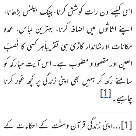
اسی کیلئے دن رات کوشش کرنا،بینک بیلنس بڑھانا،
اپنے اثاثوں میں اضافہ کرنا، بہترین لباس، عمدہ
مکانات اورشاندار گاڑی ہی تقریباًہر کسی کا نَصبُ
العَین اور مقصود و مطلوب ہے۔ اس آیت مبارکہ کو
سامنے رکھ کر ہمیں بھی اپنی زندگی پر کچھ غور کرنا
[1]
چاہیے۔
...[1]
اپنی زندگی قرآن وسنّت کے احکامات کے