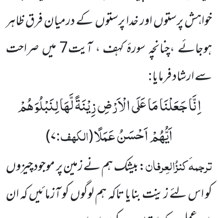
خواہش پرستوں اور خدا پرستوں کے درمیان فرق ظاہر
ہوجائے ،چنانچہ سورۂ کہف ، آیت7 میں صراحت
سے ارشاد فرمایا
:
اِنَّا جَعَلْنَا مَا عَلَى الْاَرْضِ زِیْنَةً لَّهَا لِنَبْلُوَهُمْ
اَیُّهُمْ اَحْسَنُ عَمَلًا
الکہف:
۷)
(
ترجمہ
کنزُالعِرفان
ٔ
:بیشک ہم نے زمین پر موجود چیزوں
کو اس لئے زینت بنایا تاکہ ہم لوگوں کو آزمائیں کہ ان