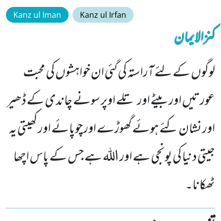
Kanz ul Iman
Kanz ul Irfan
کنزالایمان
لوگوں کے لئے آراستہ کی گئی ان خواہشوں کی محبت
عورتیں اور بیٹے اور تلے اوپر سونے چاندی کے ڈھیر
اور نشان کئے ہوئے گھوڑے اور چوپائے اور کھیتی یہ
جیتی دنیا کی پونجی ہے اور اللہ ہے جس کے پاس اچھا
ٹھکانا۔