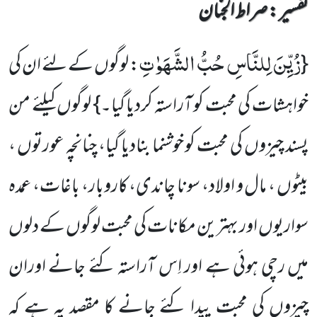
تفسیر : ‎صراط الجنان
زُیِّنَ لِلنَّاسِ حُبُّ الشَّهَوٰتِ
{
: لوگوں کے لئے ان کی
خواہشات کی محبت کو آراستہ کردیا گیا۔} لوگوں کیلئے من
پسند چیزوں کی محبت کو خوشنما بنادیا گیا، چنانچہ عورتوں ،
بیٹوں ، مال و اولاد، سونا چاندی، کاروبار، باغات، عمدہ
سواریوں اور بہترین مکانات کی محبت لوگوں کے دلوں
میں رچی ہوئی ہے اور اِس آراستہ کئے جانے اوران
چیزوں کی محبت پیدا کئے جانے کا مقصد یہ ہے کہ