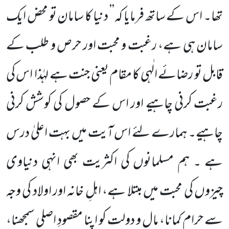
تھا۔ اس کے ساتھ فرمایا کہ’’ دنیا کا سامان تو محض ایک
سامان ہی ہے، رغبت و محبت اور حرص و طلب کے
قابل تو رضائے الٰہی کا مقام یعنی جنت ہے لہٰذا اس کی
رغبت کرنی چاہیے اور اس کے حصول کی کوشش کرنی
چاہیے۔ ہمارے لئے اس آیت میں بہت اعلیٰ درس
ہے ۔ ہم مسلمانوں کی اکثریت بھی انہی دنیاوی
چیزوں کی محبت میں مبتلا ہے، اہلِ خانہ اور اولاد کی وجہ
سے حرام کمانا، مال و دولت کو اپنا مقصودِ اصلی سمجھنا،