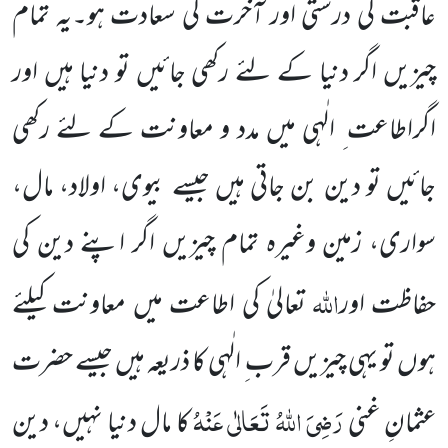
عاقبت کی درستی اور آخرت کی سعادت ہو۔یہ تمام
چیزیں اگر دنیا کے لئے رکھی جائیں تو دنیا ہیں اور
اگراطاعت ِ الٰہی میں مدد و معاونت کے لئے رکھی
جائیں تو دین بن جاتی ہیں جیسے بیوی، اولاد، مال،
سواری، زمین وغیرہ تمام چیزیں اگر
اپنے دین کی
اللہ
حفاظت اور
تعالیٰ کی اطاعت میں معاونت کیلئے
ہوں تو یہی چیزیں قرب ِ الٰہی کا ذریعہ ہیں جیسے حضرت
رَضِیَ اللہُ تَعَالٰی عَنْہُ
عثمانِ غنی
کا مال دنیا نہیں، دین