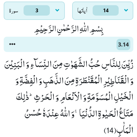
اٰياتها
سورۃ
3
14
بِسْمِ اللّٰهِ الرَّحْمٰنِ الرَّحِیْمِ
3.14
زُیِّنَ لِلنَّاسِ حُبُّ الشَّهَوٰتِ مِنَ النِّسَآءِ وَ الْبَنِیْنَ
وَ الْقَنَاطِیْرِ الْمُقَنْطَرَةِ مِنَ الذَّهَبِ وَ الْفِضَّةِ وَ
الْخَیْلِ الْمُسَوَّمَةِ وَ الْاَنْعَامِ وَ الْحَرْثِؕ-ذٰلِكَ
مَتَاعُ الْحَیٰوةِ الدُّنْیَاۚ-وَ اللّٰهُ عِنْدَهٗ حُسْنُ
الْمَاٰبِ(14)