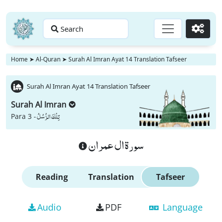
Search
Go
Home
➤
Al-Quran
➤
Surah Al Imran Ayat 14 Translation Tafseer
Surah Al Imran Ayat 14 Translation Tafseer
Surah Al Imran
تِلْكَ الرُّسُلُ
Para 3 -
سورة ال عمران
Reading
Translation
Tafseer
Audio
PDF
Language