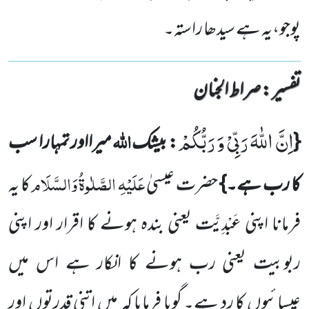
پوجو،یہ ہے سیدھا راستہ۔
تفسیر : ‎صراط الجنان
اِنَّ اللّٰهَ رَبِّیْ وَ رَبُّكُمْ
اللہ
{
: بیشک
میرااور تمہارا سب
عَلَیْہِ الصَّلٰوۃُ وَالسَّلَام
کا رب ہے۔}
حضرت عیسیٰ
کا یہ
فرمانا اپنی عَبْدِیَّت یعنی بندہ ہونے کا اقرار اور اپنی
ربوبیت یعنی رب ہونے کا انکار ہے اس میں
عیسائیوں کا رد ہے۔ گویا فرمایا کہ
میں اتنی قدرتوں اور