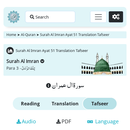
Search
Go
Home
➤
Al-Quran
➤
Surah Al Imran Ayat 51 Translation Tafseer
Surah Al Imran Ayat 51 Translation Tafseer
Surah Al Imran
تِلْكَ الرُّسُلُ
Para 3 -
سورة ال عمران
Reading
Translation
Tafseer
Audio
PDF
Language