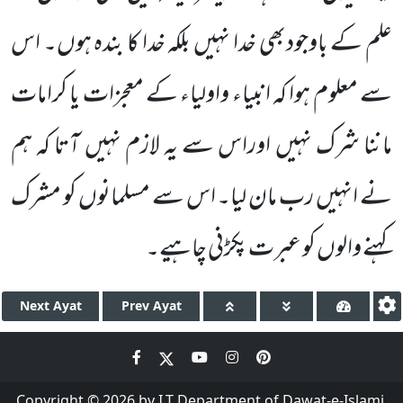
علم کے باوجودبھی خدا نہیں بلکہ خدا کا بندہ ہوں۔ اس
سے معلوم ہوا کہ انبیاء واولیاء کے معجزات یا کرامات
ماننا شرک نہیں اوراس سے یہ لازم نہیں آتا کہ ہم
نے انہیں رب مان لیا۔ اس سے مسلمانوں کو مشرک
کہنے والوں کو عبرت پکڑنی چاہیے۔
Next
Ayat
Prev
Ayat
Copyright © 2026 by I.T Department of Dawat-e-Islami.