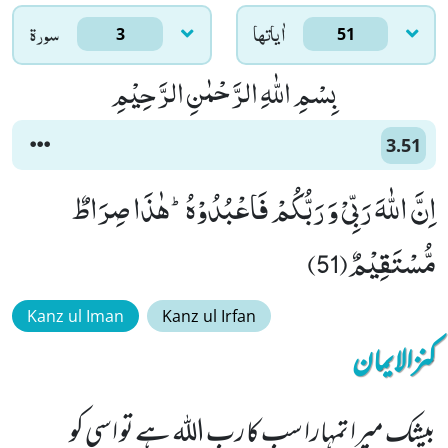
اٰياتها
سورۃ
3
51
بِسْمِ اللّٰهِ الرَّحْمٰنِ الرَّحِیْمِ
3.51
اِنَّ اللّٰهَ رَبِّیْ وَ رَبُّكُمْ فَاعْبُدُوْهُؕ-هٰذَا صِرَاطٌ
مُّسْتَقِیْمٌ(51)
Kanz ul Iman
Kanz ul Irfan
کنزالایمان
بیشک میرا تمہارا سب کا رب اللہ ہے تو اسی کو