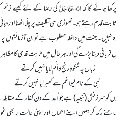
اللہ
عَزَّوَجَلَّ
پرکھا جائے گا کہ
کی رضا کے لئے کیسے زخم ک
ابت قدم رہتے ہو۔ تھوڑی سی تکلیف پر چِلّا اٹھنا اور دہائی
وہ نہیں۔ جنت میں داخلہ مطلوب ہے تو ان آزمائشوں پر پو
یں قربانی دینا پڑے گی اور ہر حال میں ثابت قدمی کا مظاہر
زباں پہ شکوہِ رنج و اَلَم لایا نہیں کرتے
نبی کے نام لیوا غم سے گھبرایا نہیں کرتے
گوں کو سرزنش
(تنبیہ)
ہے جو اُحد کے دن کفار کے مقابل
منے رکھ کر ہمیں اپنے اعمال اور اپنی حالت پر بھی غور ک