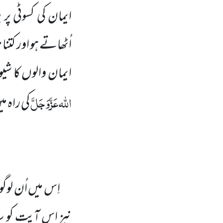
ایمان کی کسوٹی پر 
اُٹھاتے ہو اور کتنا
ث
ایمان والوں کا شی
اللہ
عَزَّوَجَلَّ
کی راہ م
اِس میں اُن لو
نیز اس آیت کو سا