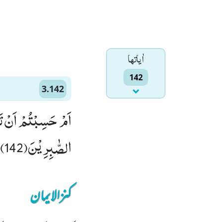
اٰياتها
142
3.142
اَمْ حَسِبْتُمْ اَنْ تَدْ
الصّٰبِرِیْنَ(142)
کنزالایمان