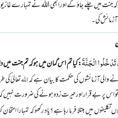
 کہ جنت میں چلے جاؤ گے اور ابھی اللہ نے تمہارے غازیوں ک
ی آزمائش کی۔
تَدْخُلُوا الْجَنَّةَ
: کیا تم اس گمان میں ہو کہ تم جنت میں
اللہ
نے والی آزمائشوں کی حکمت کا بیان ہے کہ
تعالیٰ کی 
 تو اس پر بے قرار اور حیرت زدہ ہونے کی ضرورت نہیں کہ
وں تکلیفوں میں مبتلا فرما رہا ہے؟یاد رکھو کہ تمہارا امتحان کی