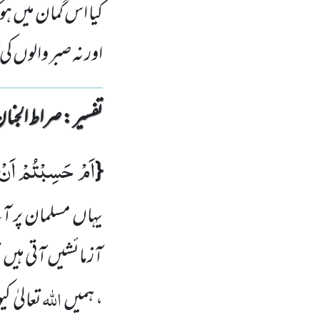
کیا اس گمان میں ہو
اور نہ صبر والوں ک
تفسیر : ‎صراط الجنان
اَمْ حَسِبْتُمْ اَنْ 
{
یہاں مسلمان پر آ
آزمائشیں آتی ہیں
اللہ
، ہمیں
تعالیٰ کی