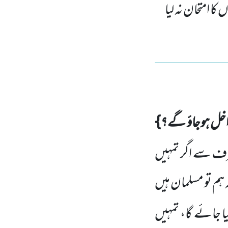
ا امتحان نہ لیا
 داخل ہوجاؤ گے؟ }
طرف سے اگر تمہیں
 ہم تو مسلمان ہیں
ا
جائے گا، تمہیں