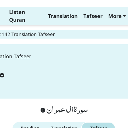
Listen
Translation
Tafseer
More
Quran
 142 Translation Tafseer
ation Tafseer
سورة ال عمران