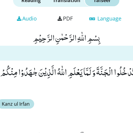
Reading
Translation
Tafseer
Audio
PDF
Language
بِسْمِ اللّٰهِ الرَّحْمٰنِ الرَّحِیْمِ
خُلُوا الْجَنَّةَ وَ لَمَّا یَعْلَمِ اللّٰهُ الَّذِیْنَ جٰهَدُوْا مِنْكُمْ 
Kanz ul Irfan