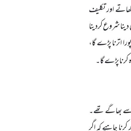
ھاتے اور تکلیف
 دینا شروع کردینا
را اترنا پڑے گا،
ہ کرنا پڑے گا۔
ہ سے بھاگے تھے۔
رنا چاہیے کہ اگر