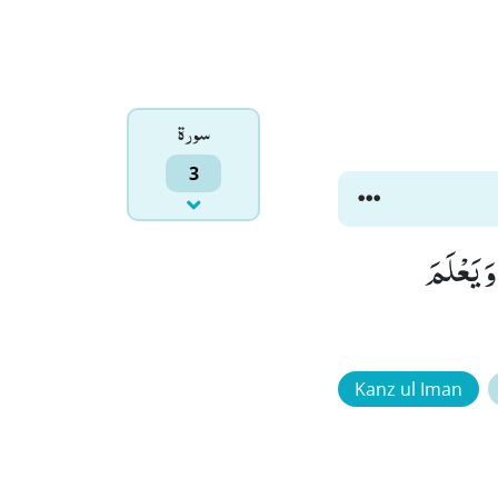
سورۃ
3
وَ یَعْلَمَ
Kanz ul Iman