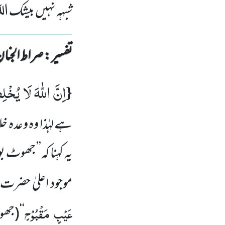
شبہہ نہیں بیشک اللہ
تفسیر : ‎صراط الجنان
اِنَّ اللّٰهَ لَا یُخْل
{
ہے لہٰذا وہ وعدہ خل
یہ کہنا کہ’’ جھوٹ 
موجود اعلیٰ حضرت ،
عَیْبٍ
مَقْبُوْحٍ
‘‘(جھ