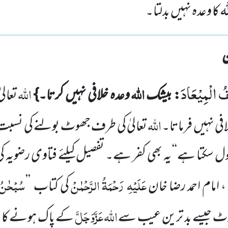
 کا وعدہ نہیں بدلتا۔
ِفُ الْمِیْعَادَ
اللہ
اللہ
: بیشک
وعدہ خلافی نہیں کرتا۔}
تعال
اللہ
افی نہیں فرماتا۔
تعالیٰ کی طرف جھوٹ بولنے کی نسبت 
بول سکتا ہے‘‘ یہ بھی کفر ہے۔ تفصیل کیلئے فتاوی رضویہ ک
عَلَیْہِ رَحْمَۃُ الرَّحْمٰنْ
سُبْحٰنُ 
 امام احمد رضا خان
کی کتاب
’’
اللہ
عَزَّوَجَلَّ
وٹ جیسے بد ترین عیب سے
کے پاک ہونے کا بیا