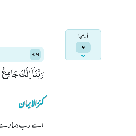
اٰياتها
9
3.9
رَبَّنَاۤ اِنَّكَ جَامِعُ 
کنزالایمان
اے رب ہمارے بیش