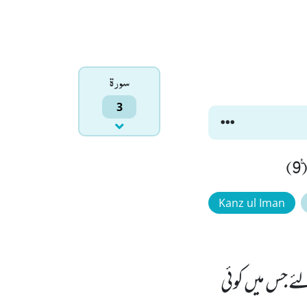
سورۃ
3
)
Kanz ul Iman
 جس میں کوئی