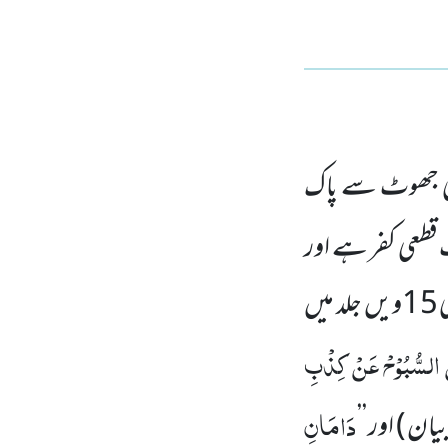
یٰ جھوٹ سے پاک
قطعی کفر ہے اور
ی
15
ویں جلد میں
السُّبُوْحْ عَنْ کِذْبِ
دَامَانِ
ن ) اور ’’