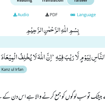
Reading
Translation
Tafseer
Audio
PDF
Language
بِسْمِ اللّٰهِ الرَّحْمٰنِ الرَّحِیْمِ
النَّاسِ لِیَوْمٍ لَّا رَیْبَ فِیْهِؕ-اِنَّ اللّٰهَ لَا یُخْلِفُ الْمِیْعَادَ۠ (9
Kanz ul Irfan
ک تو سب لوگوں کو جمع کرنے والا ہے اس دن کے لئے