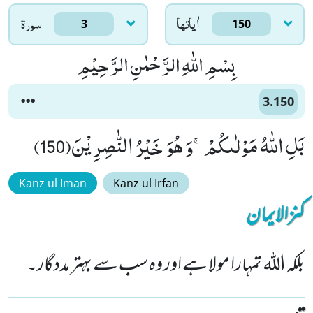
اٰياتها
سورۃ
3
150
بِسْمِ اللّٰهِ الرَّحْمٰنِ الرَّحِیْمِ
3.150
بَلِ اللّٰهُ مَوْلٰىكُمْۚ-وَ هُوَ خَیْرُ النّٰصِرِیْنَ(150)
Kanz ul Iman
Kanz ul Irfan
کنزالایمان
بلکہ اللہ تمہارا مولا ہے اور وہ سب سے بہتر مددگار۔