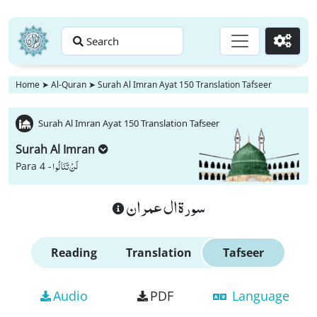
Search
Go
Home
➤
Al-Quran
➤
Surah Al Imran Ayat 150 Translation Tafseer
Surah Al Imran Ayat 150 Translation Tafseer
Surah Al Imran
لَنْ تَنَالُوا
Para 4 -
سورة ال عمران
Reading
Translation
Tafseer
Audio
PDF
Language