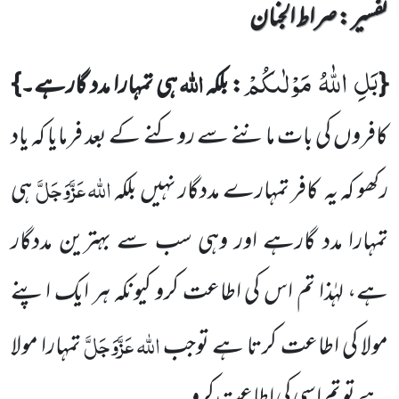
تفسیر : ‎صراط الجنان
بَلِ اللّٰهُ مَوْلٰىكُمْ
اللہ
{
: بلکہ
ہی تمہارا مدد گارہے۔}
کافروں کی بات ماننے سے روکنے کے بعد فرمایا کہ یاد
اللہ
عَزَّوَجَلَّ
رکھو کہ یہ
کافر تمہارے مددگار نہیں بلکہ
ہی
تمہارا مدد گارہے اور وہی سب سے بہترین مددگار
ہے، لہٰذا تم اس کی اطاعت کرو کیونکہ ہر ایک اپنے
اللہ
عَزَّوَجَلَّ
مولا کی اطاعت کرتا ہے توجب
تمہارا مولا
ہے تو تم اسی کی اطاعت کرو۔