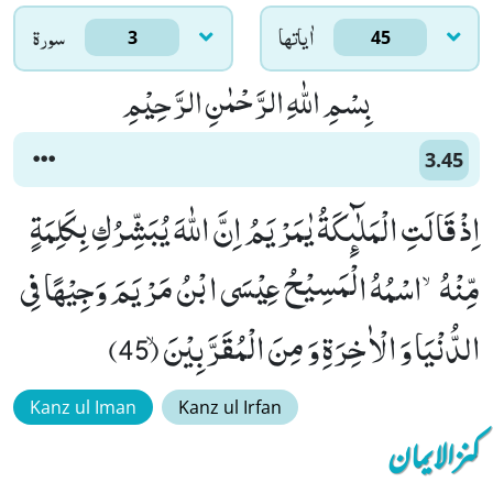
اٰياتها
سورۃ
3
45
بِسْمِ اللّٰهِ الرَّحْمٰنِ الرَّحِیْمِ
3.45
اِذْ قَالَتِ الْمَلٰٓىٕكَةُ یٰمَرْیَمُ اِنَّ اللّٰهَ یُبَشِّرُكِ بِكَلِمَةٍ
مِّنْهُۙ-اسْمُهُ الْمَسِیْحُ عِیْسَى ابْنُ مَرْیَمَ وَجِیْهًا فِی
الدُّنْیَا وَ الْاٰخِرَةِ وَ مِنَ الْمُقَرَّبِیْنَۙ (45)
Kanz ul Iman
Kanz ul Irfan
کنزالایمان