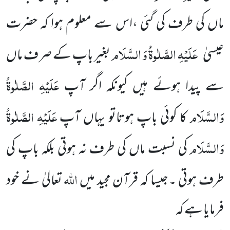
ماں کی طرف کی گئی ،اس سے معلوم ہوا کہ حضرت
عَلَیْہِ الصَّلٰوۃُ وَ السَّلَام
عیسیٰ
بغیر باپ کے صر ف ماں
عَلَیْہِ الصَّلٰوۃُ
سے پیدا ہوئے ہیں کیونکہ اگر آپ
وَالسَّلَام
عَلَیْہِ الصَّلٰوۃُ
کا کوئی باپ ہوتاتو یہاں آپ
وَالسَّلَام
کی نسبت ماں کی طرف نہ ہوتی بلکہ باپ کی
اللہ
طرف ہوتی ۔جیسا کہ قرآن مجید میں
تعالیٰ نے خود
فرمایا ہے کہ