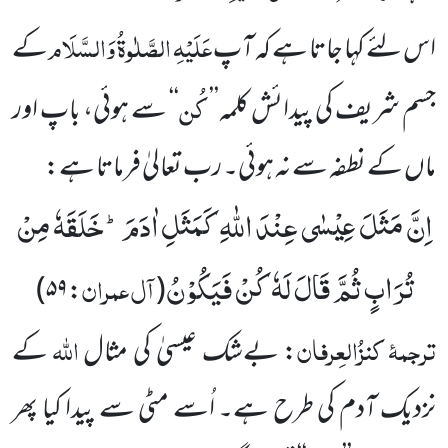
عَلَیْہِ الصَّلٰوۃُ وَالسَّلَام
اس لئے کہا جاتا ہے کہ آپ
کے
کُن
جسم شریف کی پیدائش کلمہ’’
‘‘ سے ہوئی، باپ اور
ماں کے نطفہ سے نہ ہوئی۔ رب تعالیٰ فرماتا ہے:
اِنَّ مَثَلَ عِیْسٰى عِنْدَ اللّٰهِ كَمَثَلِ اٰدَمَؕ-خَلَقَهٗ مِنْ
تُرَابٍ ثُمَّ قَالَ لَهٗ كُنْ فَیَكُوْنُ
آل عمران
:۵۹)
(
ترجمۂ
کنزُالعِرفان
اللہ
: بےشک عیسیٰ کی مثال
کے
نزدیک آدم کی طرح ہے۔ اُسے مٹی سے پیدا کیا پھر