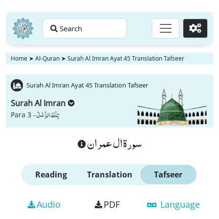
Search
Go
Home
➤
Al-Quran
➤
Surah Al Imran Ayat 45 Translation Tafseer
Surah Al Imran Ayat 45 Translation Tafseer
Surah Al Imran
تِلْكَ الرُّسُلُ
Para 3 -
سورة ال عمران
Reading
Translation
Tafseer
Audio
PDF
Language