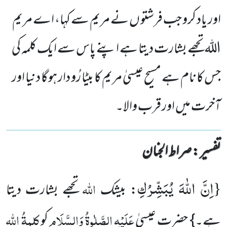
اور یاد کرو جب فرشتو ں نے مریم سے کہا، اے مریم
اللہ تجھے بشارت دیتا ہے اپنے پاس سے ایک کلمہ کی
جس کا نام ہے مسیح عیسیٰ مریم کا بیٹا رُو دار ہوگا دنیا اور
آخرت میں اور قرب والا۔
تفسیر : ‎صراط الجنان
اِنَّ اللّٰهَ یُبَشِّرُكِ
{
اللہ
: بیشک
تجھے بشارت دیتا
عَلَیْہِ الصَّلٰوۃُ وَالسَّلَام
کلمۃُ اللہ
ہے۔} حضرت عیسیٰ
کو