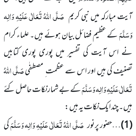
صَلَّی اللہُ تَعَالٰی عَلَیْہِ وَاٰلِہ
آیت مبارکہ میں نبی کریم
وَسَلَّمَ
کے عظیم فضائل بیان ہوئے ہیں۔ علماء کرام
نے اس آیت کی تفسیر میں پوری پوری کتابیں
صَلَّی اللہُ
تصنیف کی ہیں اور اس سے عظمت ِ مصطفٰی
تَعَالٰی عَلَیْہِ وَاٰلِہ وَسَلَّمَ
کے بے شمار نکات حاصل کئے
ہیں۔ چند ایک نکات یہ ہیں :
صَلَّی اللہُ تَعَالٰی عَلَیْہِ وَاٰلِہ وَسَلَّمَ
(1)
…حضور پرنور
کی