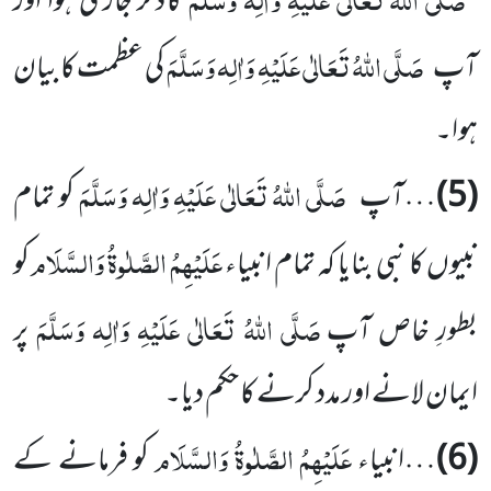
کا ذکر جاری ہوا اور
صَلَّی اللہُ تَعَالٰی عَلَیْہِ وَاٰلِہ وَسَلَّمَ
آپ
کی عظمت کا بیان
ہوا۔
صَلَّی اللہُ تَعَالٰی عَلَیْہِ وَاٰلِہ وَسَلَّمَ
(5)
…آپ
کو تمام
عَلَیْہِمُ الصَّلٰوۃُ وَالسَّلَام
نبیوں کا نبی بنایا کہ تمام انبیاء
کو
صَلَّی اللہُ تَعَالٰی عَلَیْہِ وَاٰلِہ وَسَلَّمَ
بطورِ خاص آپ
پر
ایمان لانے اور مدد کرنے کا حکم دیا۔
عَلَیْہِمُ الصَّلٰوۃُ وَالسَّلَام
(6)
…انبیاء
کو فرمانے کے