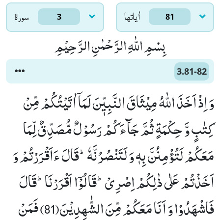
اٰياتها
سورۃ
3
81
بِسْمِ اللّٰهِ الرَّحْمٰنِ الرَّحِیْمِ
3.81-82
وَ اِذْ اَخَذَ اللّٰهُ مِیْثَاقَ النَّبِیّٖنَ لَمَاۤ اٰتَیْتُكُمْ مِّنْ
كِتٰبٍ وَّ حِكْمَةٍ ثُمَّ جَآءَكُمْ رَسُوْلٌ مُّصَدِّقٌ لِّمَا
مَعَكُمْ لَتُؤْمِنُنَّ بِهٖ وَ لَتَنْصُرُنَّهٗؕ-قَالَ ءَاَقْرَرْتُمْ وَ
اَخَذْتُمْ عَلٰى ذٰلِكُمْ اِصْرِیْؕ-قَالُوْۤا اَقْرَرْنَاؕ-قَالَ
فَاشْهَدُوْا وَ اَنَا مَعَكُمْ مِّنَ الشّٰهِدِیْنَ(81) فَمَنْ