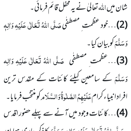
اللہ
شان میں
تعالیٰ نے یہ محفل قائم فرمائی۔
صَلَّی اللہُ تَعَالٰی عَلَیْہِ وَاٰلِہٖ
(2)
…خود عظمت ِ مصطفٰی
وَسَلَّمَ
کو بیان کیا۔
صَلَّی اللہُ تَعَالٰی عَلَیْہِ وَاٰلِہ
(3)
…عظمت ِ مصطفٰی
وَسَلَّمَ
کے سامعین کیلئے کائنات کے مقدس ترین
عَلَیْہِمُ الصَّلٰوۃُ وَالسَّلَام
افراد انبیاء کرام
کو منتخب فرمایا۔
(4)
…کائنات وجود میں آنے سے پہلے حضور اقدس
صَلَّی اللہُ تَعَالٰی عَلَیْہِ وَاٰلِہ وَسَلَّمَ