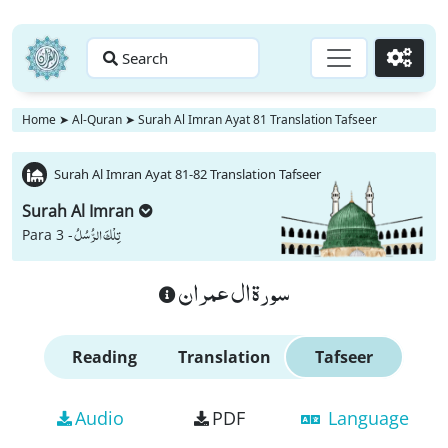
Search
Go
Home
➤
Al-Quran
➤
Surah Al Imran Ayat 81 Translation Tafseer
Surah Al Imran Ayat 81-82 Translation Tafseer
Surah Al Imran
تِلْكَ الرُّسُلُ
Para 3 -
سورة ال عمران
Reading
Translation
Tafseer
Audio
PDF
Language