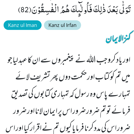
تَوَلّٰى بَعْدَ ذٰلِكَ فَاُولٰٓىٕكَ هُمُ الْفٰسِقُوْنَ(82)
Kanz ul Iman
Kanz ul Irfan
کنزالایمان
اور یاد کرو جب اللہ نے پیغمبروں سے ان کا عہد لیا جو
میں تم کو کتاب اور حکمت دوں پھر تشریف لائے
تمہارے پاس وہ رسول کہ تمہاری کتابوں کی تصدیق
فرمائے تو تم ضرور ضرور اس پر ایمان لانا اور ضرور
ضرور اس کی مدد کرنا فرمایا کیوں تم نے اقرار کیا اور اس