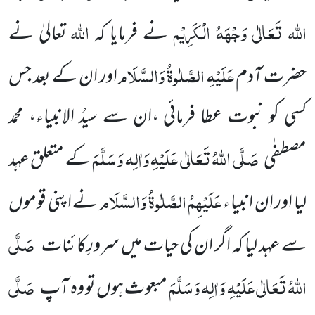
اللہ تَعَالٰی وَجْہَہُ الْکَرِیْم
اللہ
نے فرمایا کہ
تعالیٰ نے
عَلَیْہِ الصَّلٰوۃُ وَالسَّلَام
حضرت آدم
اور ان کے بعد جس
کسی کو نبوت عطا فرمائی ،ان سے سیدُ الانبیاء، محمد
صَلَّی اللہُ تَعَالٰی عَلَیْہِ وَاٰلِہ وَسَلَّمَ
مصطفٰی
کے متعلق عہد
عَلَیْہِمُ الصَّلٰوۃُ وَالسَّلَام
لیا اور ان انبیاء
نے اپنی قوموں
صَلَّی
سے عہد لیا کہ اگر ان کی حیات میں سرورِکائنات
اللہُ تَعَالٰی عَلَیْہِ وَاٰلِہ وَسَلَّمَ
صَلَّی
مبعوث ہوں تو وہ آپ