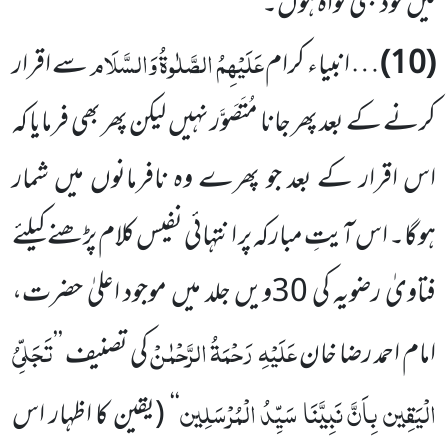
میں خود بھی گواہ ہوں۔
عَلَیْہِمُ الصَّلٰوۃُ وَالسَّلَام
(10)
… انبیاء کرام
سے اقرار
کرنے کے بعد پھر جانا مُتَصَوَّر نہیں لیکن پھر بھی فرمایا کہ
اس اقرار کے بعد جو پھرے وہ نافرمانوں میں شمار
ہوگا۔ اس آیتِ مبارکہ پر انتہائی نفیس کلام پڑھنے کیلئے
فتاویٰ رضویہ کی 30ویں جلد میں موجود اعلیٰ حضرت،
عَلَیْہِ رَحْمَۃُ الرَّحْمٰنْ
تَجَلِّیُ
امام احمد رضا خان
کی تصنیف ’’
الْیَقِین بِاَنَّ نَبِیَّنَا سَیِّدُ الْمُرْسَلِین
‘‘
(یقین کا اظہار اس