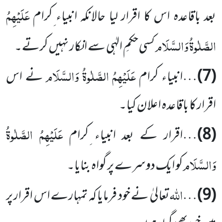
عَلَیْہِمُ
بعد باقاعدہ اس کا اقرار لیا حالانکہ انبیاء ِکرام
الصَّلٰوۃُ وَالسَّلَام
کسی حکمِ الہٰی سے انکار نہیں کرتے۔
عَلَیْہِمُ الصَّلٰوۃُ وَالسَّلَام
(7)
…انبیاء کرام
نے اس
اقرار کا باقاعدہ اعلان کیا۔
عَلَیْہِمُ الصَّلٰوۃُ
(8)
…اقرار کے بعد انبیاء ِکرام
وَالسَّلَام
کو ایک دوسرے پر گواہ بنایا۔
اللہ
(9)
…
تعالیٰ نے خود فرمایا کہ تمہارے اس اقرار پر