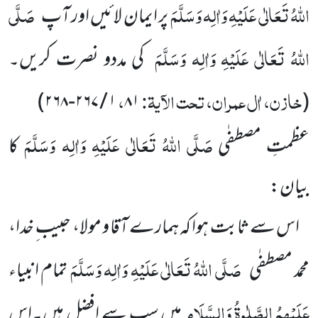
اللہُ تَعَالٰی عَلَیْہِ وَاٰلِہ وَسَلَّمَ
صَلَّی
پر ایمان لائیں اور آپ
اللہُ تَعَالٰی عَلَیْہِ وَاٰلِہ وَسَلَّمَ
کی مددو نصرت کریں۔
خازن، اٰل عمران، تحت الآیۃ:
،
۱ / ۲۶۷-۲۶۸)
۸۱
(
صَلَّی اللہُ تَعَالٰی عَلَیْہِ وَاٰلِہ وَسَلَّمَ
عظمتِ مصطفٰی
کا
بیان:
اس سے ثابت ہوا کہ ہمارے آقا و مولا، حبیب ِ خدا،
صَلَّی اللہُ تَعَالٰی عَلَیْہِ وَاٰلِہ وَسَلَّمَ
محمد مصطفٰی
تمام انبیاء
عَلَیْہِمُ الصَّلٰوۃُ وَالسَّلَام
میں سب سے افضل ہیں۔اس