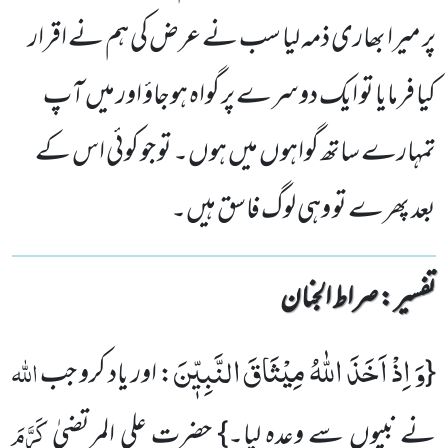
پر میرا بھاری ذمہ لیا سب نے عرض کی ہم نے اقرار
کیا فرمایا تو ایک دوسرے پر گواہ ہوجاؤ اور میں آپ
تمہارے ساتھ گواہوں میں ہوں۔ تو جو کوئی اس کے
بعد پھرے تو وہی لوگ فاسق ہیں۔
تفسیر : ‎صراط الجنان
وَ اِذْ اَخَذَ اللّٰهُ مِیْثَاقَ النَّبِیّٖنَ
اللہ
{
: اور یاد کرو جب
کَرَّمَ
نے نبیوں سے وعدہ لیا۔} حضرت علی المرتضیٰ