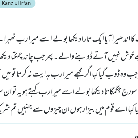
Kanz ul Irfan
کا اندھیرا آیا ایک تارا دیکھا بولے اسے میرا رب ٹھہرات
ے خوش نہیں آتے ڈوبنے والے۔ پھر جب چاند چمکتا دیکھ
 وہ ڈوب گیا کہا اگر مجھے میرا رب ہدایت نہ کرتا تو میں ب
سورج جگمگاتا دیکھا بولے اسے میرا رب کہتے ہو یہ تو ا
ا کہا اے قوم میں بیزار ہوں ان چیزوں سے جنہیں تم شر