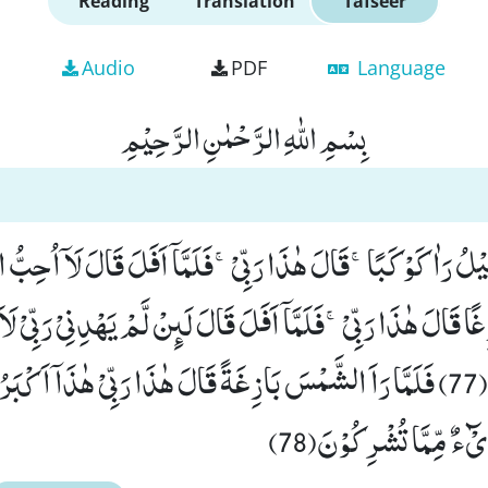
Reading
Translation
Tafseer
Audio
PDF
Language
بِسْمِ اللّٰهِ الرَّحْمٰنِ الرَّحِیْمِ
یْٓءٌ مِّمَّا تُشْرِكُوْنَ(78)