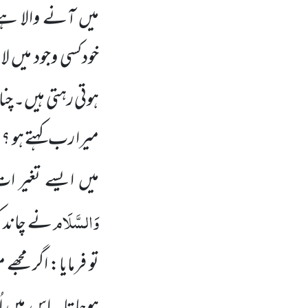
میں آنے والا ہے ا
خودکسی وجود میں 
ہوتی رہتی ہیں۔ چنا
میرا رب کہتے ہو ؟پ
میں ایسے تغیر ا
وَالسَّلَام
نے چاند کو
تو فرمایا: اگر م
ہوجاتا۔ اس میں اُ