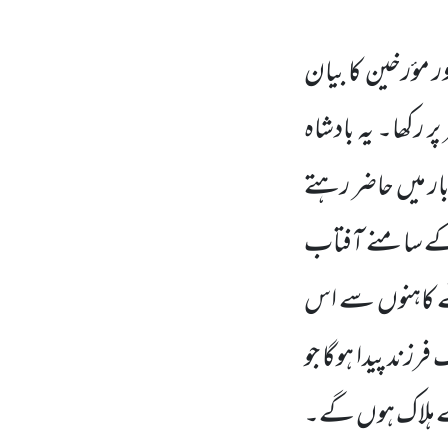
 مؤرخین کا بیان
 رکھا۔ یہ بادشاہ
ر میں حاضر رہتے
 کے سامنے آفتاب
ے کاہنوں سے اس
زند پیدا ہوگا جو
 ہلاک ہوں گے۔