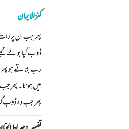
کنزالایمان
پھر جب ان پر رات 
ڈوب گیا بولے مجھ
رب بتاتے ہو پھر جب
میں ہوتا۔ پھر جب 
پھر جب وہ ڈوب گی
تفسیر : ‎صراط الجنان