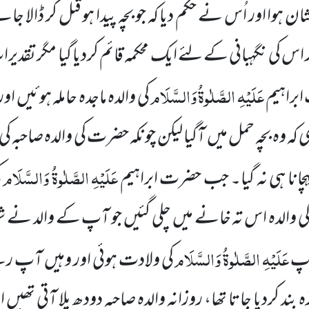
شان ہوا اور اُس نے حکم دیا کہ جو بچہ پیدا ہو قتل کر ڈالا ج
اس کی نگہبانی کے لئے ایک محکمہ قائم کردیا گیا مگر
تقدیرات
عَلَیْہِ
الصَّلٰوۃُ وَالسَّلَام
براہیم
کی والدہ ماجدہ حاملہ ہوئیں ا
ی کہ وہ بچہ حمل میں آگیا لیکن چونکہ حضرت
کی والدہ صاحبہ کی
عَلَیْہِ الصَّلٰوۃُ وَالسَّلَام
چانا ہی نہ گیا۔ جب حضرت ابراہیم
ک
ی والدہ اس تہ خانے میں چلی گئیں جو آپ کے والد نے شہ
عَلَیْہِ الصَّلٰوۃُ وَالسَّلَام
 آپ
کی ولادت ہوئی اور وہیں آپ 
 بند کردیا جاتا تھا
، روزانہ والدہ
صاحبہ دودھ پلا آتی تھیں ا