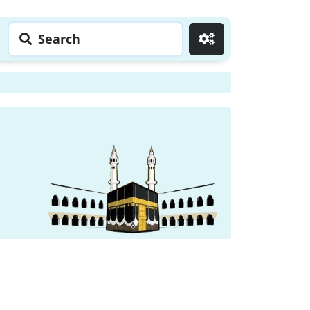
Search
Go