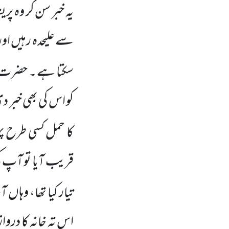
یہ خبر سن کر وہ پری
سے علیحدہ رہیں اور 
سکتا ہے ۔ حضرت ا
کو اس کی بھی خبر د
کا حمل کسی طرح پہ
قریب آیا تو آپ ک
تیار کیا تھا، وہاں
اس تہ خانہ کا دروازہ