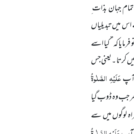
 تمام جہان بذات ِ
اس میں تبدیلیاں
رمایا کہ’’ کیا اسے
نہیں کرتا ۔یعنی جس
عَلَیْہِ الصَّلٰوۃُ
 آپ
پھر جب وہ ڈوب گیا
راہ لوگوں میں سے
عَلَیْہِ الصَّلٰوۃُ
ں آپ