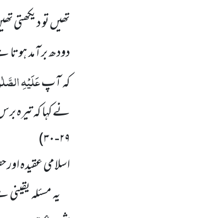
تھیں تو دیکھتی تھ
دودھ برآمد ہوتا
عَلَیْہِ الصَّلٰ
کہ آپ
نے کہا کہ تیرہ بر
)
۳۰
-
۲۹
اسلامی عقیدہ اور 
یہ مسئلہ یقینی ہے