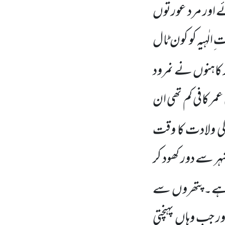
ائے اور مرد عورتوں
 ِالٰہیہ کو کون ٹال
ور کاہنوں نے نمرود
 عمر کافی کم تھی ان
ی ولادت
کا وقت
ر سے دور کھود کر
رہے۔ پتھروں سے
ور جب وہاں پہنچتی