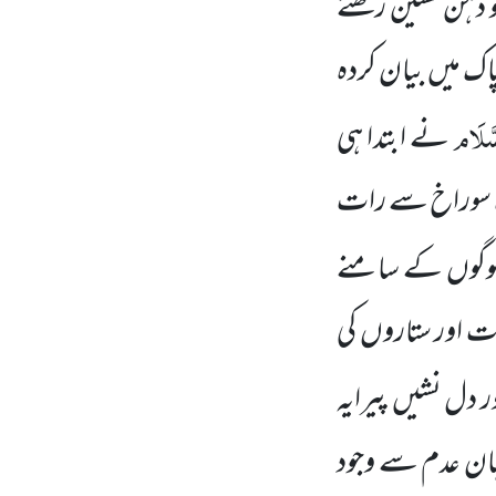
 ذہن نشین رکھتے
پاک میں بیان کردہ
سَّلَام
نے ابتدا ہی
ایک سوراخ سے رات
و لوگوں کے سامنے
 بت اور ستاروں کی
دل نشیں پیرایہ
 جہان عدم سے وجود