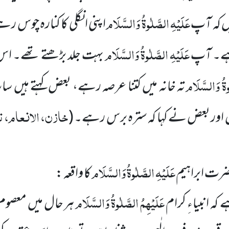
عَلَیْہِ الصَّلٰوۃُ وَالسَّلَام
یں کہ آپ
اپنی انگلی کا کنارہ چوس رہ
عَلَیْہِ الصَّلٰوۃُ وَالسَّلَام
 ہے۔ آپ
بہت جلد بڑھتے تھے۔ اس
وۃُ
وَالسَّلَام
تہ خانہ میں کتنا عرصہ رہے، بعض کہتے ہیں 
خازن، الانعام، ت
س اور بعض نے کہا کہ سترہ برس رہے۔
(
عَلَیْہِ الصَّلٰوۃُ وَالسَّلَام
حضرت ابراہیم
کا واقعہ :
عَلَیْہِمُ الصَّلٰوۃُ وَالسَّلَام
 کہ انبیاءِ کرام
ہر حال میں معصوم 