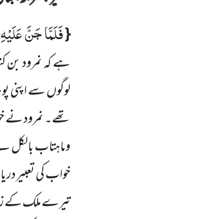
فَلَمَّا جَنَّ عَلَیْهِ
{
ہے کہ نمرود بن کنع
لوگوں سے اپنی پوج
تھے۔ نمرود نے خو
وماہتاب بالکل ب
خواب کی تعبیر دری
تیرے ملک کے زوا