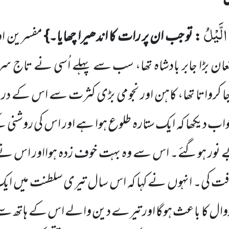
 الَّیْلُ
: تو
جب ان پر رات کا اندھیرا چھایا۔}
مفسرین اور
ان بڑا جابر
بادشاہ تھا، سب سے پہلے اُسی نے تاج سر پر
ا کرواتا تھا، کاہن اور نجومی بڑی کثرت سے
اس کے دربا
اب دیکھا کہ ایک ستارہ طلوع ہوا ہے اور اس کی روشنی
ے نور ہوگئے۔ اس سے وہ بہت خوف زدہ ہوااور اس ن
افت کی۔ انہوں
نے کہا کہ اس سال تیری سلطنت میں ایک فر
ل کا باعث ہوگا اور تیرے دین والے اس
کے ہاتھ سے