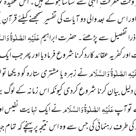
وقت معرفت ِ الٰہی سے شناسا ہوتے ہیں۔ اس عقیدہ کو
 س کے بعد والی دو آیات کی تفسیر سمجھنے کیلئے قرآنِ 
عَلَیْہِ الصَّلٰوۃُ وَال
 ذرا تفصیل سے پڑھئے۔ حضرت ابراہیم
 اور کفریہ عقائد کارد کرنا شروع فرما دیا اور پھر جب 
َیْہِ الصَّلٰوۃُ وَالسَّلَام
نے زہرہ یا مشتری ستارہ کو دیکھا ت
ٰ کی دلیل بیان کرنا شروع کردی کیونکہ اس زمانہ کے لوگ
عَلَیْہِ الصَّلٰوۃُ وَالسَّلَام
 تو آپ
نے ایک نہایت نفیس اور 
کی طرف رہنمائی کی جس سے وہ اس نتیجہ پر پہنچے کہ تمام