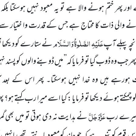
ور پھر ختم ہونے والا ہے تو یہ معبود نہیں ہوسکتا بلکہ
لانے والی ذات کا محتاج ہے جس کے قدرت وا ختیار سے 
عَلَیْہِ الصَّلٰوۃُ وَالسَّلَام
نچہ پہلے آپ
نے ستارے کو دیکھا تو ف
ھر جب وہ ڈوب گیا تو فرمایا کہ’’ میں ڈوبنے والوں کو پسند 
ت ہورہے ہیں وہ خدا نہیں ہوسکتا۔ پھر اس کے بعد
 چمکتے ہوئے دیکھا تو فرمایا : کیا اسے میرا رب کہتے ہو؟ 
عَزَّوَجَلَّ
جھے میرے رب
نے ہدایت نہ دی ہوتی تو میں بھی گم
س قوم کو تنبیہ ہے کہ جو چاند کومعبود مانتے تھے، انہی