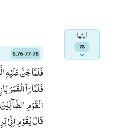
اٰياتها
78
6.76-77-78
قَالَ یٰقَوْمِ اِنِّیْ بَرِ