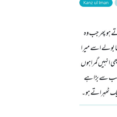
Kanz ul Iman
ے ہو پھر جب وہ
ا بولے اسے میرا
ھی انہیں گمراہوں
ن سب سے بڑا ہے
یک ٹھہراتے ہو۔