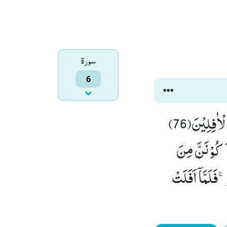
سورۃ
6
فَلَمَّا جَنَّ عَلَیْهِ الَّیْلُ رَاٰ كَوْكَبًاۚ-قَالَ هٰذَا رَبِّیْۚ-فَلَمَّاۤ اَفَلَ قَالَ لَاۤ اُحِبُّ الْاٰفِلِیْنَ(76) 
فَلَمَّا رَاَ الْقَمَرَ بَازِغًا قَالَ هٰذَا رَبِّیْۚ-فَلَمَّاۤ اَفَلَ قَالَ لَىٕنْ لَّمْ یَهْدِنِیْ رَبِّیْ لَاَ   كُوْنَنَّ مِنَ 
الْقَوْمِ الضَّآلِّیْنَ(77) فَلَمَّا رَاَ الشَّمْسَ بَازِغَةً قَالَ هٰذَا رَبِّیْ هٰذَاۤ اَكْبَرُۚ-فَلَمَّاۤ اَفَلَتْ 