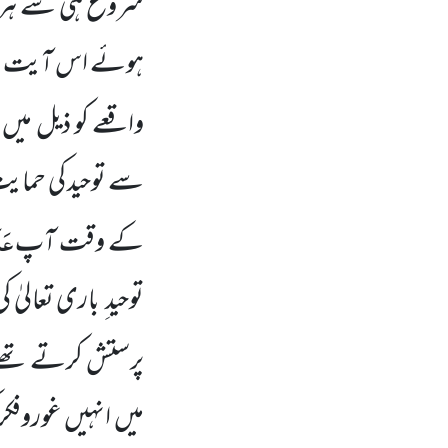
شروع ہی سے ہر
ہوئے اس آیت اور ا
واقعے کو ذیل میں
سے توحید کی حمایت
عَل
کے وقت آپ
توحید ِ باری تعالی
پرستش کرتے تھے
میں انہیں غوروفکر 