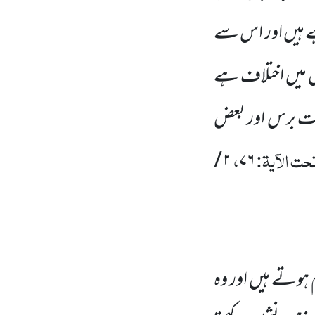
ے ہیں
اور اس سے
 میں اختلاف ہے
سات برس اور بعض
حت الآیۃ:
،
/
۲
۷۶
ہوتے ہیں اور وہ