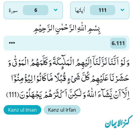
اٰياتها
سورۃ
6
111
بِسْمِ اللّٰهِ الرَّحْمٰنِ الرَّحِیْمِ
6.111
وَ لَوْ اَنَّنَا نَزَّلْنَاۤ اِلَیْهِمُ الْمَلٰٓىٕكَةَ وَ كَلَّمَهُمُ الْمَوْتٰى وَ
حَشَرْنَا عَلَیْهِمْ كُلَّ شَیْءٍ قُبُلًا مَّا كَانُوْا لِیُؤْمِنُوْۤا
اِلَّاۤ اَنْ یَّشَآءَ اللّٰهُ وَ لٰـكِنَّ اَكْثَرَهُمْ یَجْهَلُوْنَ(111)
Kanz ul Iman
Kanz ul Irfan
کنزالایمان