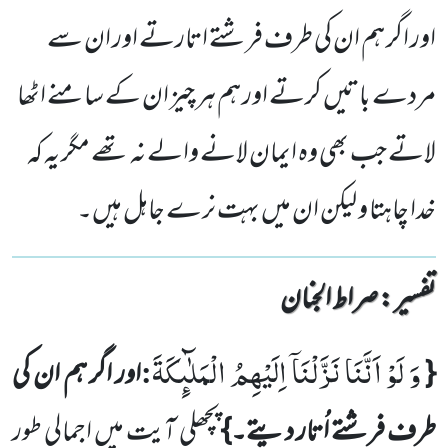
اور اگر ہم ان کی طرف فرشتے اتارتے اور ان سے
مردے باتیں کرتے اور ہم ہر چیز ان کے سامنے اٹھا
لاتے جب بھی وہ ایمان لانے والے نہ تھے مگر یہ کہ
خدا چاہتا و لیکن ان میں بہت نرے جاہل ہیں۔
تفسیر : ‎صراط الجنان
وَ لَوْ اَنَّنَا نَزَّلْنَاۤ اِلَیْهِمُ الْمَلٰٓىٕكَةَ
:
{
اور اگر ہم ان کی
طرف فرشتے اُتار دیتے۔}
پچھلی آیت میں اجمالی طور