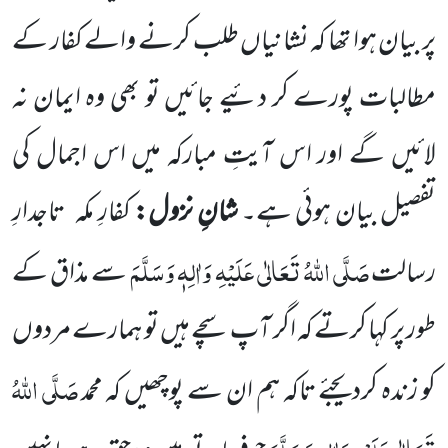
پر بیان ہوا
تھا کہ نشانیاں طلب کرنے والے کفار کے
مطالبات پورے کر دئیے جائیں تو بھی وہ ایمان نہ
لائیں گے اور اس آیتِ مبارکہ
میں اس اجمال کی
تفصیل بیان ہوئی ہے۔
شانِ نزول:
کفارِ مکہ
تاجدارِ
صَلَّی اللہُ تَعَالٰی عَلَیْہِ وَاٰلِہٖ وَسَلَّمَ
رسالت
سے مذاق کے
طور پر کہا کرتے کہ اگر آپ سچے ہیں تو ہمارے مردوں
صَلَّی اللہُ
کو زندہ کردیجئے تاکہ ہم ان سے پوچھیں کہ محمد