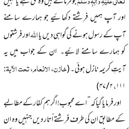
تَعَالٰی عَلَیْہِ وَاٰلِہٖ وَسَلَّمَ
جو فرماتے ہیں وہ حق ہے یا نہیں
اور آپ ہمیں فرشتے دکھائیے جو ہمارے سامنے
اللہ
آپ کے رسول ہونے کی گواہی دیں
یا
اور فرشتوں
کو ہمارے سامنے لائیے۔
ان کے جواب میں یہ
خازن، الانعام، تحت الآیۃ:
آیتِ کریمہ نازل ہوئی۔
(
،
)
۴۷
/
۲
۱۱۱
اور فرمایا گیا کہ ’’ اے محبوب! اگر ہم کفارکے مطالبے
کے مطابق ان کی طرف فرشتے اُتار دیں جنہیں وہ ان