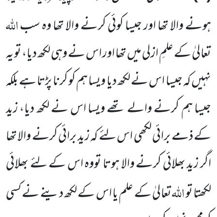
اللہ
ہونے والا تھا اور جیسا کوئی کرنے والا تھا وہ سب
تعالیٰ کے علمِ ازلی میں تھا اور اس نے وہی لکھ دیا، تو یہ
نہیں کہ جیسا اس نے لکھ دیا ویسا ہم کو کرنا پڑتا ہے بلکہ
جیسا ہم کرنے والے تھے ویسا اس نے لکھ دیا، زید
کے ذمے برائی لکھی اس لئے کہ زید برائی کرنے والا تھا
اگر زید بھلائی کرنے والا ہوتا تووہ اس کے لئے بھلائی
اللہ
لکھتا تو
تعالیٰ کے علم یا اس کے لکھ دینے نے کسی