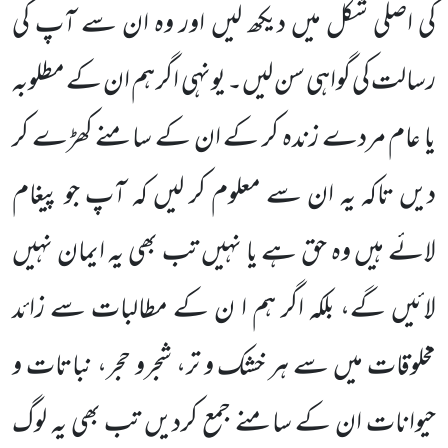
کی اصلی شکل میں دیکھ لیں اور وہ ان سے آپ کی
رسالت کی گواہی سن لیں۔ یونہی اگر ہم ان کے مطلوبہ
یا عام مردے زندہ کر کے ان کے سامنے کھڑے کر
دیں تاکہ یہ ان سے معلوم کر لیں کہ آپ جو پیغام
لائے ہیں وہ حق ہے یا نہیں تب بھی یہ ایمان نہیں
لائیں گے، بلکہ اگر ہم ا ن کے مطالبات سے زائد
مخلوقات میں سے ہر خشک و تر، شجرو حجر، نباتات و
حیوانات ان کے سامنے جمع کردیں تب بھی یہ لوگ