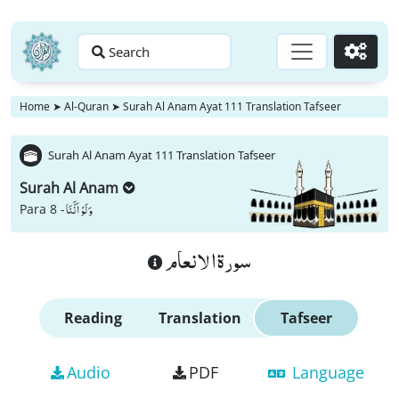
Search
Go
Home
➤
Al-Quran
➤
Surah Al Anam Ayat 111 Translation Tafseer
Surah Al Anam Ayat 111 Translation Tafseer
Surah Al Anam
وَ لَوْ اَنَّنَا
Para 8 -
سورة الانعام
Reading
Translation
Tafseer
Audio
PDF
Language