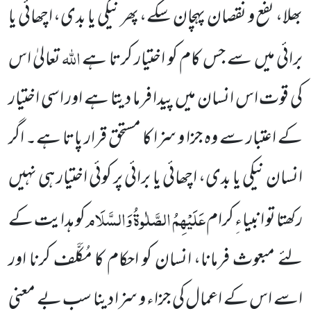
بھلا، نفع و نقصان پہچان سکے، پھر نیکی یا بدی، اچھائی یا
اللہ
برائی میں سے جس کام کو اختیار کرتا ہے
تعالیٰ اس
کی قوت اس انسان میں پیدا فرما دیتا ہے اور اسی اختیار
کے اعتبار سے وہ جزا و سزا کا مستحق قرار پاتا ہے۔ اگر
انسان نیکی یا بدی، اچھائی یا برائی پر کوئی اختیار ہی نہیں
عَلَیْہِمُ الصَّلٰوۃُ وَالسَّلَام
رکھتا تو انبیاءِ کرام
کو ہدایت کے
لئے مبعوث فرمانا، انسان کو احکام کا مُکَلَّف کرنا
اور
اسے اس کے اعمال کی جزاء و سزا دینا سب بے معنی