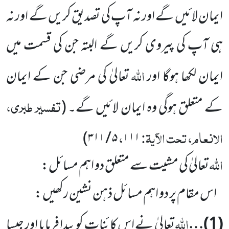
ایمان لائیں گے اور نہ آپ کی تصدیق کریں گے اور نہ
ہی آپ کی پیروی کریں گے البتہ جن کی قسمت میں
اللہ
ایمان لکھا ہوگا اور
تعالیٰ کی مرضی جن کے ایمان
تفسیر طبری،
کے متعلق ہوگی وہ ایمان لائیں گے۔
(
الانعام، تحت الآیۃ:
،
)
۳۱۱
/
۵
۱۱۱
اللہ
تعالیٰ کی مشیت سے متعلق دو اہم مسائل:
اس مقام پر دو اہم مسائل ذہن نشین رکھیں :
اللہ
(
1
)…
تعالیٰ نے اس کائنات کو پیدا فرمایا اور جیسا