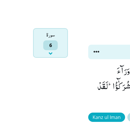
سورۃ
6
وَرَآءَ
ُرَكٰٓؤُاؕ-لَقَدْ
Kanz ul Iman