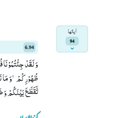
اٰياتها
94
6.94
وَ لَقَدْ جِئْتُمُوْنَا ف
ظُهُوْرِكُمْۚ-وَ مَا نَ
تَّقَطَّعَ بَیْنَكُمْ وَ ض