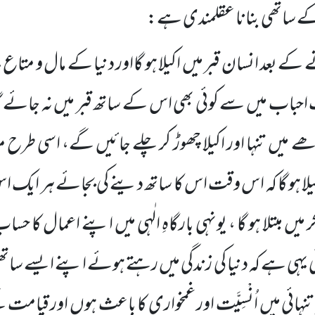
ی کے ساتھی بنانا عقلمندی ہے:
 بعد انسان قبر میں اکیلا ہو گااور دنیا کے مال و متاع
 احباب میں سے کوئی بھی اس کے ساتھ قبر میں نہ جائے گ
 میں تنہا اور اکیلا چھوڑ کر چلے جائیں گے، اسی طرح می
ا ہو گا کہ اس وقت اس کا ساتھ دینے کی بجائے ہر ایک ا
 میں مبتلا ہو گا ، یونہی بارگاہِ الٰہی میں اپنے اعمال کا حس
نائی یہی ہے کہ دنیا کی زندگی میں رہتے ہوئے اپنے ایسے ساتھ
تنہائی میں اُنْسِیَّت اور غمخواری کا باعث ہوں اور قیام