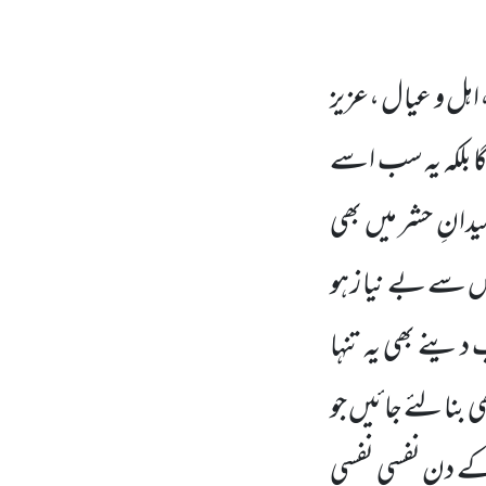
،اہل و عیال ،عزیز
ا بلکہ یہ سب اسے
دانِ حشر میں بھی
س سے بے نیا ز ہو
اب دینے بھی یہ تنہا
ی بنا لئے جائیں جو
ت کے دن نفسی نفسی