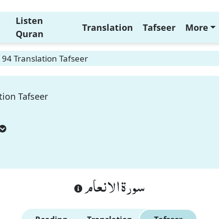
Listen
Translation
Tafseer
More
Quran
94 Translation Tafseer
tion Tafseer
سورة الانعام