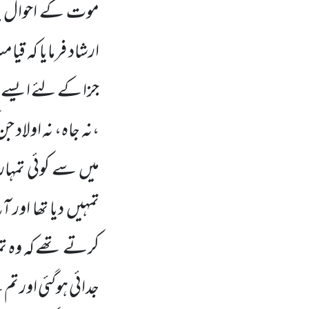
موت کے احوال بی
ارشاد فرمایا کہ 
جزا کے لئے ایسے اک
،نہ جاہ، نہ اولاد 
میں سے کوئی تمہا
تمہیں دیا تھا اور
کرتے تھے کہ وہ
جدائی ہوگئی اور 