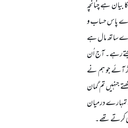
بیان ہے چنانچہ
مارے پاس حساب و
مہارے ساتھ مال ہے
پوجتے رہے۔ آج اُن
وڑ آئے جو ہم نے
تے جنہیں تم گمان
تمہارے درمیان
یٰ کرتے تھے۔