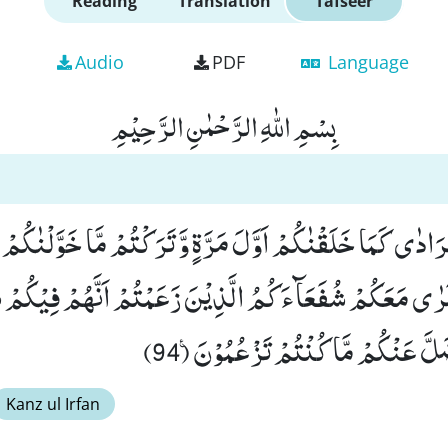
Reading
Translation
Tafseer
Audio
PDF
Language
بِسْمِ اللّٰهِ الرَّحْمٰنِ الرَّحِیْمِ
ُرَادٰى كَمَا خَلَقْنٰكُمْ اَوَّلَ مَرَّةٍ وَّ تَرَكْتُمْ مَّا خَوَّلْنٰكُمْ 
رٰى مَعَكُمْ شُفَعَآءَكُمُ الَّذِیْنَ زَعَمْتُمْ اَنَّهُمْ فِیْكُمْ ش
َلَّ عَنْكُمْ مَّا كُنْتُمْ تَزْعُمُوْنَ۠ (94)
Kanz ul Irfan