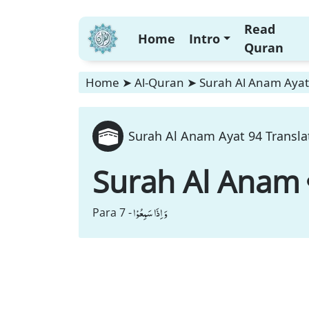
Read
Home
Intro
Quran
Home
➤
Al-Quran
➤
Surah Al Anam Ayat 
Surah Al Anam Ayat 94 Transla
Surah Al Anam
وَ اِذَا سَمِعُوْا
Para 7 -