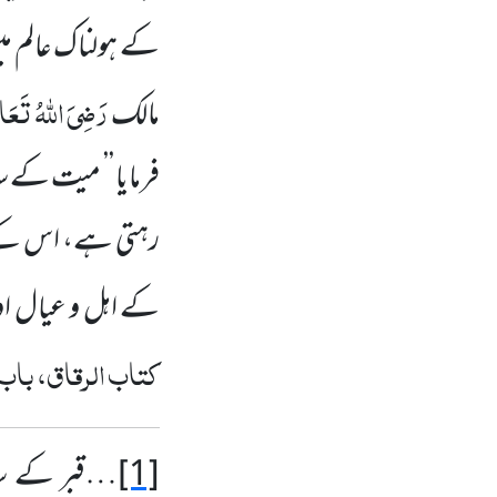
کے ہولناک عالم می
رَضِیَ اللہُ تَعَال
مالک
فرمایا ’’ میت کے س
رہتی ہے، اس کے ا
کے اہل و عیال اور
کتاب الرقاق، باب
[1]
…قبر کے سات