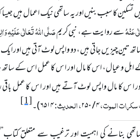
ں تسکین کا سبب بنیں اور یہ ساتھی نیک اعمال ہیں جیس
ٰی عَنْہُ
صَلَّی اللہُ تَعَالٰی عَلَیْہِ وَاٰلِ
سے روایت ہے، نبی کریم
اتھ تین چیزیں جاتی ہیں ، دو واپس لوٹ آتی ہیں اور ایک
ہل و عیال، اس کا مال اور ا س کا عمل اس کے ساتھ 
 ا س کا مال واپس لوٹ آتے ہیں اور ا س کا عمل باقی 
[1]
 سکرات الموت،
، الحدیث:
۴ / ۲۵۰
۶۵۱۴
)
۔
ھی بنانے کی اہمیت اور ترغیب سے متعلق کتاب’’قبر