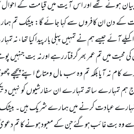
ان ہوئے تھے اور اس آیت میں قیامت کے احوال کا 
قیامت کے دن ان کافروں سے کہا جائے گا: بیشک تم ہ
یلے آئے جیسے ہم نے تمہیں پہلی بار پیدا کیا تھا، نہ ت
جن کی محبت میں تم عمر بھر گرفتار رہے اورنہ بت جنہیں 
رے کام نہ آیابلکہ تم وہ سب مال ومتاع اپنے پیچھے چھ
 آج ہم تمہارے ساتھ تمہارے ان سفارشیوں کو نہیں دیکھ
 تمہارے عبادت کرنے میں ہمارے شریک ہیں۔ بیشک 
تم سے وہ بت غائب ہوگئے جن کے معبود ہونے کا تم دعو