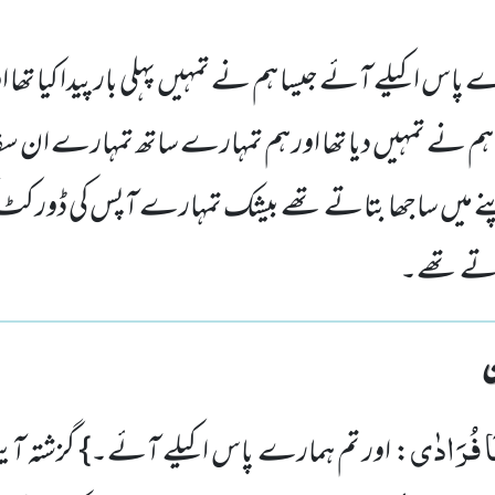
اس اکیلے آئے جیسا ہم نے تمہیں پہلی بار پیدا کیا تھا اور 
م نے تمہیں دیا تھا اور ہم تمہارے ساتھ تمہارے ان سف
پنے میں ساجھا بتاتے تھے بیشک تمہارے آپس کی ڈور کٹ 
تے تھے۔
َا فُرَادٰى
: اور تم ہمارے پاس اکیلے آئے۔} گزشتہ آی