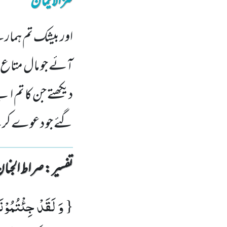
کنزالایمان
اور بیشک تم ہمارے پ
آئے جو مال متاع ہ
دیکھتے جن کا تم ا
گئے جو دعوے کر
تفسیر : ‎صراط الجنان
وَ لَقَدْ جِئْتُمُوْن
{