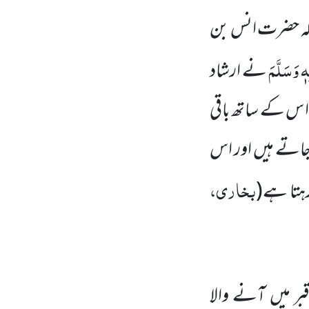
ا کہ حضرت انس بن
ہٖ وَسَلَّمَ
نے ارشاد
 ا س کے ساتھ باقی
جاتے ہیں اور اس
بخاری،
رہتا ہے
(
 میں آنے والا