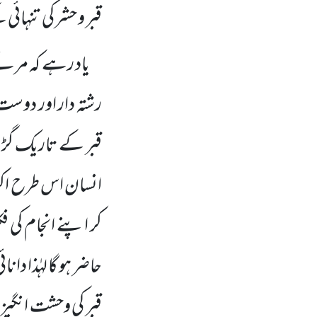
قبر و حشر کی تنہائ
یاد رہے کہ مرنے کے
رشتہ دار اور دوست
قبر کے تاریک گڑھے
انسان اس طرح اکیل
کر اپنے انجام کی فکر
حاضر ہو گا لہٰذا دا
قبر کی وحشت انگیز 