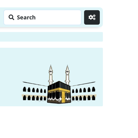
Search
Go